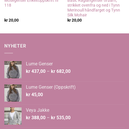
Mosegenser Enkeltoppskrift nr
Basic Raglangenser til barn,
118
strikket ovenfra og ned i Tynn
Merinoull håndfarget og Tynn
Silk Mohair
kr
20,00
kr
20,00
NYHETER
Lume Genser
Prisområde:
kr
437,00
–
kr
682,00
kr 437,00
til
Lume Genser (Oppskrift)
kr 682,00
kr
45,00
Veya Jakke
Prisområde:
kr
388,00
–
kr
535,00
kr 388,00