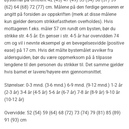
(62) 64 (68) 72 (77) cm. Målene på den ferdige genseren er
angitt på forsiden av oppskriften (merk at disse målene
kun gjelder dersom strikkefastheten overholdes). Hvis
mottageren f.eks. måler 57 cm rundt om bysten, bør du
strikke str. 4-5 år. En genser i str. 4-5 år har overvidden 74
cm og vil i nevnte eksempel gi en bevegelsesvidde (positive
ease) på 17 cm. Hvis det målte bystemålet avviker fra
aldersguiden, bør du være oppmerksom på å tilpasse
lengdene til den personen du strikker til. Det samme gjelder
hvis barnet er lavere/høyere enn gjennomsnittet.
Størrelser: 0-3 mnd. (3-6 mnd.) 6-9 mnd. (9-12 mnd.) 1-2 år
(2-3 år) 3-4 år (4-5 år) 5-6 år (6-7 år) 7-8 år (8-9 år) 9-10 år
(10-12 år)
Overvidde: 52 (54) 59 (64) 68 (72) 73 (74) 79 (81) 85 (89)
91 (93) cm