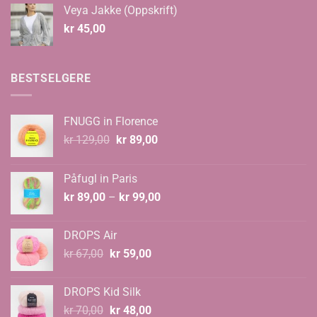
til
Veya Jakke (Oppskrift)
kr 535,00
kr
45,00
BESTSELGERE
FNUGG in Florence
Opprinnelig
Nåværende
kr
129,00
kr
89,00
pris
pris
var:
er:
Påfugl in Paris
kr 129,00.
kr 89,00.
Prisområde:
kr
89,00
–
kr
99,00
kr 89,00
til
DROPS Air
kr 99,00
Opprinnelig
Nåværende
kr
67,00
kr
59,00
pris
pris
var:
er:
DROPS Kid Silk
kr 67,00.
kr 59,00.
Opprinnelig
Nåværende
kr
70,00
kr
48,00