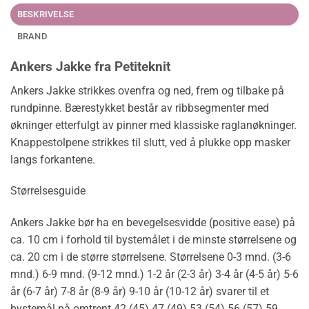
BESKRIVELSE
BRAND
Ankers Jakke fra Petiteknit
Ankers Jakke strikkes ovenfra og ned, frem og tilbake på
rundpinne. Bærestykket består av ribbsegmenter med
økninger etterfulgt av pinner med klassiske raglanøkninger.
Knappestolpene strikkes til slutt, ved å plukke opp masker
langs forkantene.
Størrelsesguide
Ankers Jakke bør ha en bevegelsesvidde (positive ease) på
ca. 10 cm i forhold til bystemålet i de minste størrelsene og
ca. 20 cm i de større størrelsene. Størrelsene 0-3 mnd. (3-6
mnd.) 6-9 mnd. (9-12 mnd.) 1-2 år (2-3 år) 3-4 år (4-5 år) 5-6
år (6-7 år) 7-8 år (8-9 år) 9-10 år (10-12 år) svarer til et
bystemål på omtrent 42 (45) 47 (49) 53 (54) 56 (57) 59