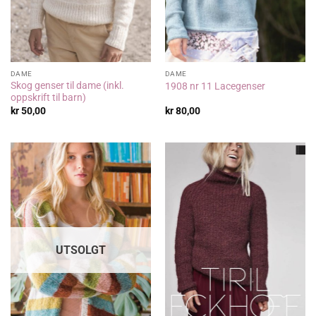
DAME
DAME
Skog genser til dame (inkl.
1908 nr 11 Lacegenser
oppskrift til barn)
kr
50,00
kr
80,00
UTSOLGT