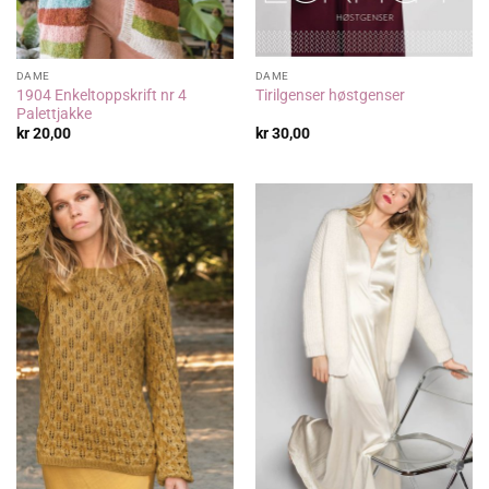
DAME
DAME
1904 Enkeltoppskrift nr 4
Tirilgenser høstgenser
Palettjakke
kr
20,00
kr
30,00