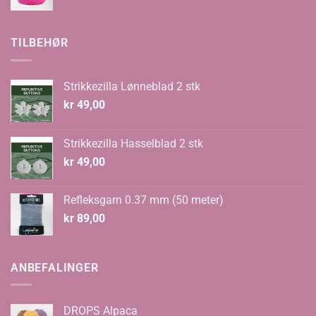
pris
pris
var:
er:
kr 70,00.
kr 48,00.
TILBEHØR
Strikkezilla Lønneblad 2 stk
kr
49,00
Strikkezilla Hasselblad 2 stk
kr
49,00
Refleksgarn 0.37 mm (50 meter)
kr
89,00
ANBEFALINGER
DROPS Alpaca