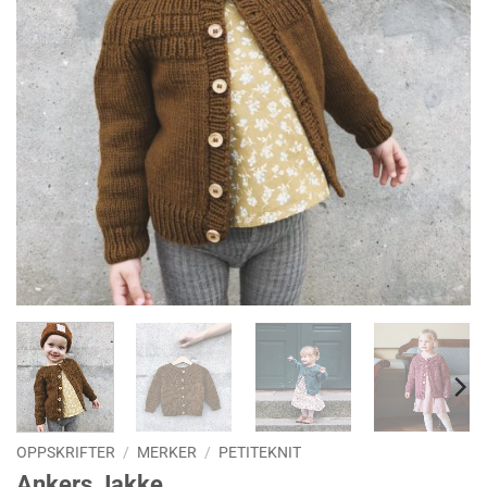
OPPSKRIFTER
/
MERKER
/
PETITEKNIT
Ankers Jakke