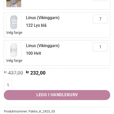
Linus (Vikinggarn)
122 Lys blå
Velg farge
Linus (Vikinggarn)
100 Hvit
Velg farge
Opprinnelig
Nåværende
kr
437,00
kr
232,00
pris
pris
var:
er:
Angelin T-Skjorte quantity
kr 437,00.
kr 232,00.
LEGG I HANDLEKURV
Produktnummer:
Pakke_K_2423_03