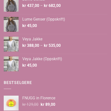
Prisområde:
kr
437,00
–
kr
682,00
kr 437,00
til
Lume Genser (Oppskrift)
kr 682,00
kr
45,00
Veya Jakke
Prisområde:
kr
388,00
–
kr
535,00
kr 388,00
til
Veya Jakke (Oppskrift)
kr 535,00
kr
45,00
BESTSELGERE
FNUGG in Florence
Opprinnelig
Nåværende
kr
129,00
kr
89,00
pris
pris