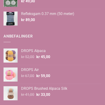
kr
49,00
Refleksgarn 0.37 mm (50 meter)
kr
89,00
ANBEFALINGER
DROPS Alpaca
Opprinnelig
Nåværende
kr
52,00
kr
45,00
pris
pris
var:
er:
DROPS Air
kr 52,00.
kr 45,00.
Opprinnelig
Nåværende
kr
67,00
kr
59,00
pris
pris
var:
er:
DROPS Brushed Alpaca Silk
kr 67,00.
kr 59,00.
Opprinnelig
Nåværende
kr
41,00
kr
33,00
pris
pris
var:
er: