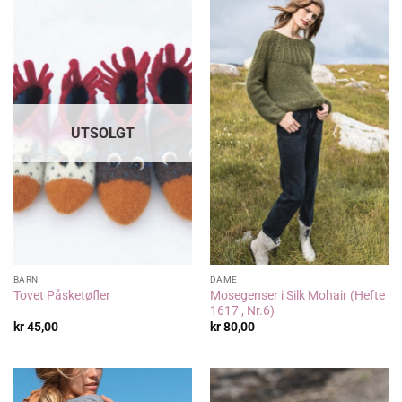
UTSOLGT
BARN
DAME
Mosegenser i Silk Mohair (Hefte
Tovet Påsketøfler
1617 , Nr.6)
kr
45,00
kr
80,00