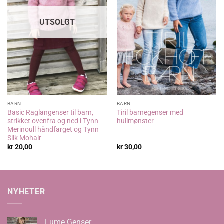
UTSOLGT
BARN
BARN
Basic Raglangenser til barn,
Tiril barnegenser med
strikket ovenfra og ned i Tynn
hullmønster
Merinoull håndfarget og Tynn
Silk Mohair
kr
20,00
kr
30,00
NYHETER
Lume Genser