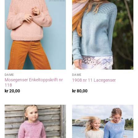
DAME
DAME
Mosegenser Enkeltoppskrift nr
1908 nr 11 Lacegenser
118
kr
20,00
kr
80,00