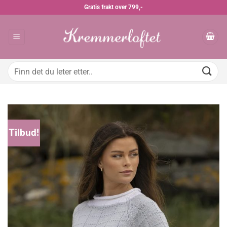
Skip
Gratis frakt over 799,-
to
content
Søk
etter:
Tilbud!