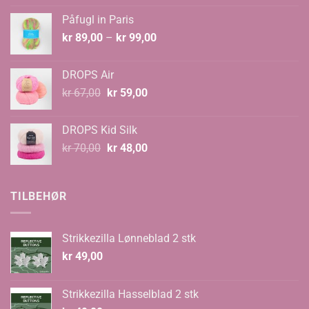
var:
er:
Påfugl in Paris
kr 129,00.
kr 89,00.
Prisområde:
kr
89,00
–
kr
99,00
kr 89,00
til
DROPS Air
kr 99,00
Opprinnelig
Nåværende
kr
67,00
kr
59,00
pris
pris
var:
er:
DROPS Kid Silk
kr 67,00.
kr 59,00.
Opprinnelig
Nåværende
kr
70,00
kr
48,00
pris
pris
var:
er:
kr 70,00.
kr 48,00.
TILBEHØR
Strikkezilla Lønneblad 2 stk
kr
49,00
Strikkezilla Hasselblad 2 stk