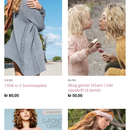
DAME
BARN
Skog genser til barn ( inkl.
1908 nr 5 Sommerjakke
oppskrift til dame)
kr
80,00
kr
50,00