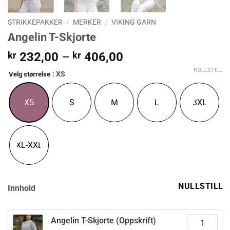
STRIKKEPAKKER
/
MERKER
/
VIKING GARN
Angelin T-Skjorte
Prisområde:
kr
232,00
–
kr
406,00
kr 232,00
NULLSTILL
: XS
Velg størrelse
til
kr 406,00
XS
S
M
L
3XL
XL-XXL
NULLSTILL
Innhold
Angelin T-Skjorte (Oppskrift)