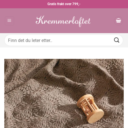
Skip
Gratis frakt over 799,-
to
content
Søk
etter: