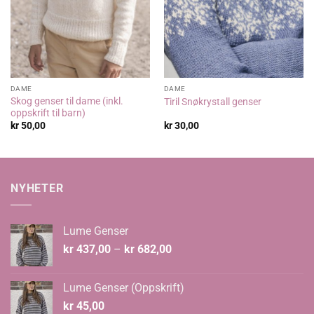
DAME
DAME
Skog genser til dame (inkl.
Tiril Snøkrystall genser
oppskrift til barn)
kr
50,00
kr
30,00
NYHETER
Lume Genser
Prisområde:
kr
437,00
–
kr
682,00
kr 437,00
til
Lume Genser (Oppskrift)
kr 682,00
kr
45,00