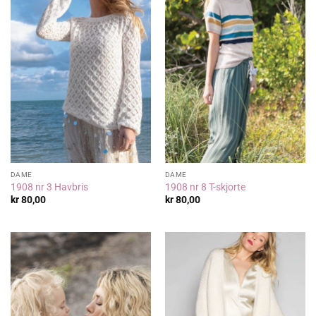
DAME
DAME
1908 nr 3 Havbris
1908 nr 8 T-skjorte
kr
80,00
kr
80,00