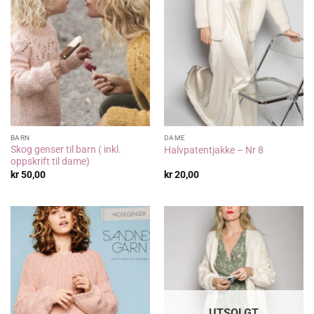
BARN
DAME
Skog genser til barn ( inkl.
Halvpatentjakke – Nr 8
oppskrift til dame)
kr
50,00
kr
20,00
UTSOLGT