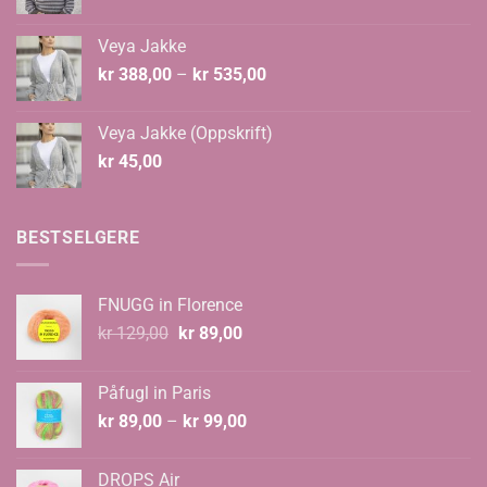
Veya Jakke
Prisområde:
kr
388,00
–
kr
535,00
kr 388,00
til
Veya Jakke (Oppskrift)
kr 535,00
kr
45,00
BESTSELGERE
FNUGG in Florence
Opprinnelig
Nåværende
kr
129,00
kr
89,00
pris
pris
var:
er:
Påfugl in Paris
kr 129,00.
kr 89,00.
Prisområde:
kr
89,00
–
kr
99,00
kr 89,00
til
DROPS Air