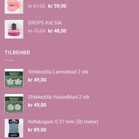
kr 99,00
Opprinnelig
Nåværende
kr
67,00
kr
59,00
pris
pris
var:
er:
DROPS Kid Silk
kr 67,00.
kr 59,00.
Opprinnelig
Nåværende
kr
70,00
kr
48,00
pris
pris
var:
er:
kr 70,00.
kr 48,00.
TILBEHØR
Strikkezilla Lønneblad 2 stk
kr
49,00
Strikkezilla Hasselblad 2 stk
kr
49,00
Refleksgarn 0.37 mm (50 meter)
kr
89,00