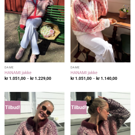
DAME
DAME
HANAMI jakke
HANAMI jakke
Prisområde:
Prisområ
kr
1.051,00
–
kr
1.229,00
kr
1.051,00
–
kr
1.140,00
kr 1.051,00
kr 1.051,
til
til
kr 1.229,00
kr 1.140,
Tilbud!
Tilbud!