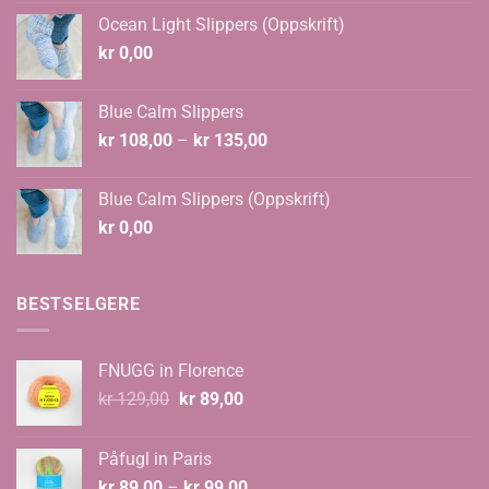
var:
er:
Ocean Light Slippers (Oppskrift)
kr 124,00.
kr 108,00.
kr
0,00
Blue Calm Slippers
Prisområde:
kr
108,00
–
kr
135,00
kr 108,00
til
Blue Calm Slippers (Oppskrift)
kr 135,00
kr
0,00
BESTSELGERE
FNUGG in Florence
Opprinnelig
Nåværende
kr
129,00
kr
89,00
pris
pris
var:
er:
Påfugl in Paris
kr 129,00.
kr 89,00.
Prisområde:
kr
89,00
–
kr
99,00