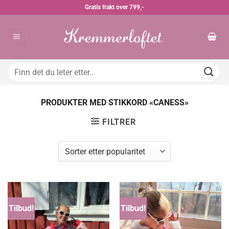
Skip
Gratis frakt over 799,-
to
content
Søk
etter:
PRODUKTER MED STIKKORD «CANESS»
FILTRER
Tilbud!
Tilbud!