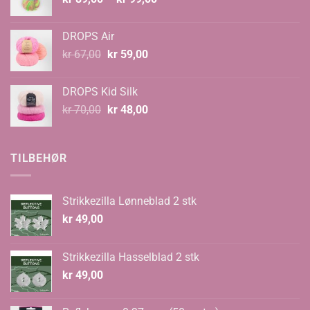
kr 89,00
til
DROPS Air
kr 99,00
Opprinnelig
Nåværende
kr
67,00
kr
59,00
pris
pris
var:
er:
DROPS Kid Silk
kr 67,00.
kr 59,00.
Opprinnelig
Nåværende
kr
70,00
kr
48,00
pris
pris
var:
er:
kr 70,00.
kr 48,00.
TILBEHØR
Strikkezilla Lønneblad 2 stk
kr
49,00
Strikkezilla Hasselblad 2 stk
kr
49,00