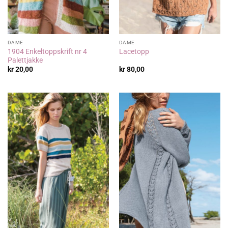
DAME
DAME
1904 Enkeltoppskrift nr 4
Lacetopp
Palettjakke
kr
20,00
kr
80,00