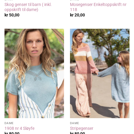
Skog genser til barn ( inkl.
Mosegenser Enkeltoppskrift nr
oppskrift til dame)
118
kr
50,00
kr
20,00
DAME
DAME
1908 nr 4 Sløyfe
Stripegenser
kr
80,00
kr
80,00