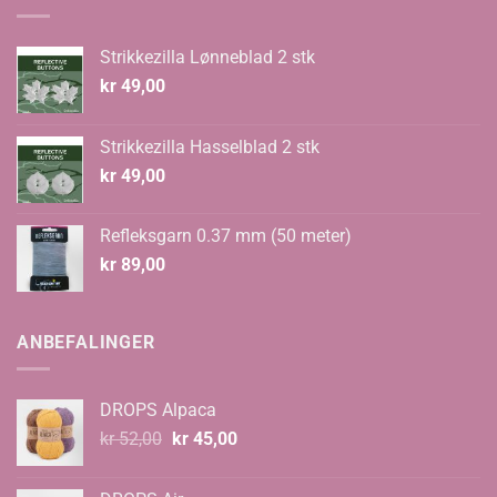
Strikkezilla Lønneblad 2 stk
kr
49,00
Strikkezilla Hasselblad 2 stk
kr
49,00
Refleksgarn 0.37 mm (50 meter)
kr
89,00
ANBEFALINGER
DROPS Alpaca
Opprinnelig
Nåværende
kr
52,00
kr
45,00
pris
pris
var:
er: