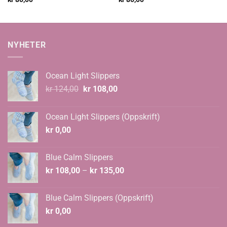
NYHETER
Ocean Light Slippers
Opprinnelig
Nåværende
kr
124,00
kr
108,00
pris
pris
var:
er:
Ocean Light Slippers (Oppskrift)
kr 124,00.
kr 108,00.
kr
0,00
Blue Calm Slippers
Prisområde:
kr
108,00
–
kr
135,00
kr 108,00
til
Blue Calm Slippers (Oppskrift)
kr 135,00
kr
0,00