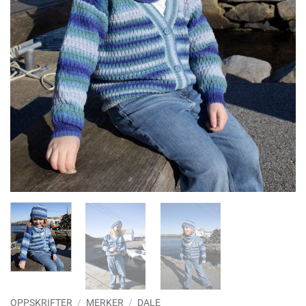
OPPSKRIFTER
/
MERKER
/
DALE