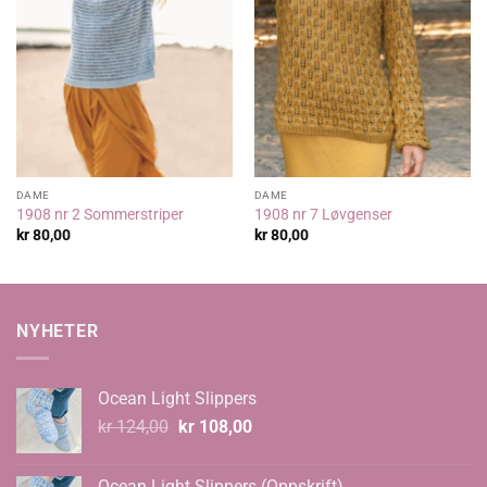
DAME
DAME
1908 nr 2 Sommerstriper
1908 nr 7 Løvgenser
kr
80,00
kr
80,00
NYHETER
Ocean Light Slippers
Opprinnelig
Nåværende
kr
124,00
kr
108,00
pris
pris
var:
er:
Ocean Light Slippers (Oppskrift)