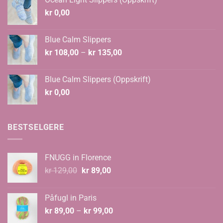
kr 124,00.
kr 108,00.
kr
0,00
Blue Calm Slippers
Prisområde:
kr
108,00
–
kr
135,00
kr 108,00
til
Blue Calm Slippers (Oppskrift)
kr 135,00
kr
0,00
BESTSELGERE
FNUGG in Florence
Opprinnelig
Nåværende
kr
129,00
kr
89,00
pris
pris
var:
er:
Påfugl in Paris
kr 129,00.
kr 89,00.
Prisområde:
kr
89,00
–
kr
99,00
kr 89,00