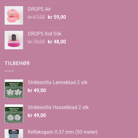
til
DROPS Air
kr 99,00
Opprinnelig
Nåværende
kr
67,00
kr
59,00
pris
pris
var:
er:
DROPS Kid Silk
kr 67,00.
kr 59,00.
Opprinnelig
Nåværende
kr
70,00
kr
48,00
pris
pris
var:
er:
kr 70,00.
kr 48,00.
TILBEHØR
Strikkezilla Lønneblad 2 stk
kr
49,00
Strikkezilla Hasselblad 2 stk
kr
49,00
Refleksgarn 0.37 mm (50 meter)