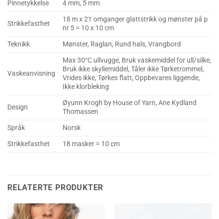
Pinnetykkelse
4 mm, 5 mm
18 m x 21 omganger glattstrikk og mønster på p
Strikkefasthet
nr 5 = 10 x 10 cm
Teknikk
Mønster, Raglan, Rund hals, Vrangbord
Max 30°C ullvugge, Bruk vaskemiddel for ull/silke,
Bruk ikke skyllemiddel, Tåler ikke Tørketrommel,
Vaskeanvisning
Vrides ikke, Tørkes flatt, Oppbevares liggende,
Ikke klorbleking
Øyunn Krogh by House of Yarn, Ane Kydland
Design
Thomassen
Språk
Norsk
Strikkefasthet
18 masker = 10 cm
RELATERTE PRODUKTER