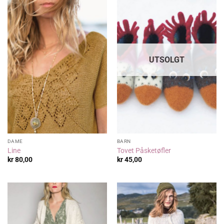
UTSOLGT
DAME
BARN
Line
Tovet Påsketøfler
kr
80,00
kr
45,00