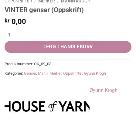
OPPSKRIFTER
/
MERKER
/
ØYUNN KROGH
VINTER genser (Oppskrift)
kr
0,00
VINTER genser (Oppskrift) quantity
LEGG I HANDLEKURV
Produktnummer:
OK_09_03
Kategorier:
Genser
,
Mann
,
Merker
,
Oppskrifter
,
Øyunn Krogh
Øyunn Krogh