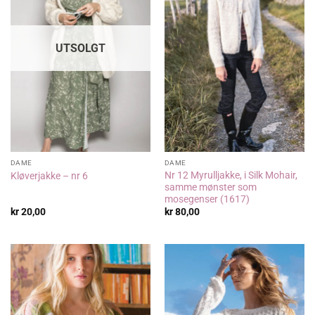
UTSOLGT
DAME
DAME
Nr 12 Myrulljakke, i Silk Mohair,
Kløverjakke – nr 6
samme mønster som
mosegenser (1617)
kr
20,00
kr
80,00