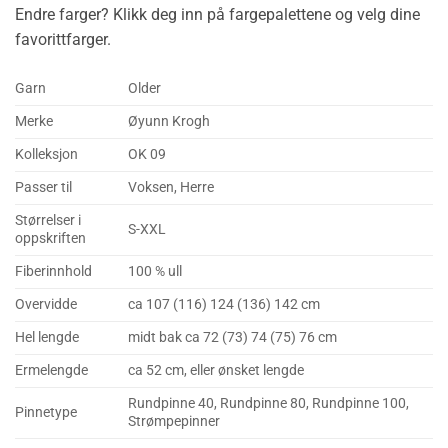
Endre farger? Klikk deg inn på fargepalettene og velg dine
favorittfarger.
Garn
Older
Merke
Øyunn Krogh
Kolleksjon
OK 09
Passer til
Voksen, Herre
Størrelser i
S-XXL
oppskriften
Fiberinnhold
100 % ull
Overvidde
ca 107 (116) 124 (136) 142 cm
Hel lengde
midt bak ca 72 (73) 74 (75) 76 cm
Ermelengde
ca 52 cm, eller ønsket lengde
Rundpinne 40, Rundpinne 80, Rundpinne 100,
Pinnetype
Strømpepinner