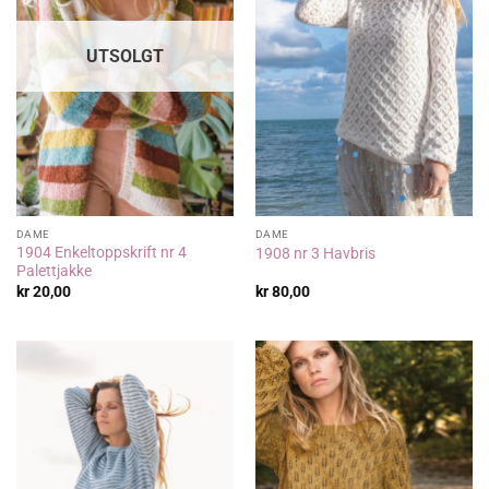
UTSOLGT
DAME
DAME
1904 Enkeltoppskrift nr 4
1908 nr 3 Havbris
Palettjakke
kr
20,00
kr
80,00