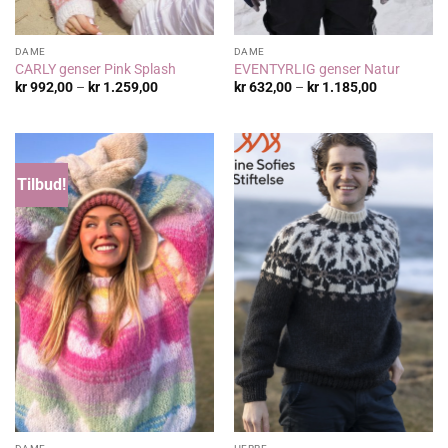
DAME
DAME
CARLY genser Pink Splash
EVENTYRLIG genser Natur
Prisområde:
Prisområde
kr
992,00
–
kr
1.259,00
kr
632,00
–
kr
1.185,00
kr 992,00
kr 632,00
til
til
kr 1.259,00
kr 1.185,00
Tilbud!