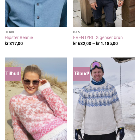
HERRE
DAME
Hipster Beanie
EVENTYRLIG genser brun
Prisområde
kr
317,00
kr
632,00
–
kr
1.185,00
kr 632,00
til
kr 1.185,00
Tilbud!
Tilbud!