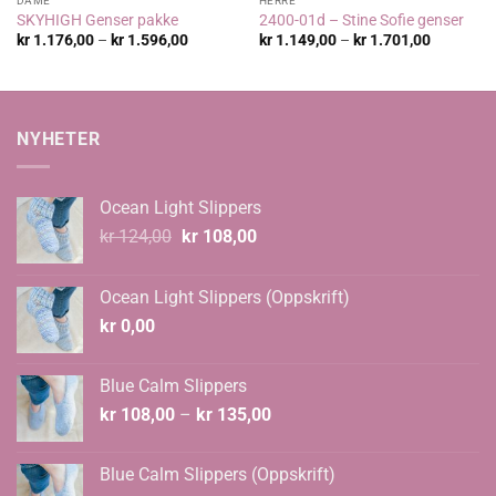
DAME
HERRE
SKYHIGH Genser pakke
2400-01d – Stine Sofie genser
Prisområde:
Prisområ
kr
1.176,00
–
kr
1.596,00
kr
1.149,00
–
kr
1.701,00
kr 1.176,00
kr 1.149,
til
til
kr 1.596,00
kr 1.701,
NYHETER
Ocean Light Slippers
Opprinnelig
Nåværende
kr
124,00
kr
108,00
pris
pris
var:
er:
Ocean Light Slippers (Oppskrift)
kr 124,00.
kr 108,00.
kr
0,00
Blue Calm Slippers
Prisområde:
kr
108,00
–
kr
135,00
kr 108,00
til
Blue Calm Slippers (Oppskrift)
kr 135,00