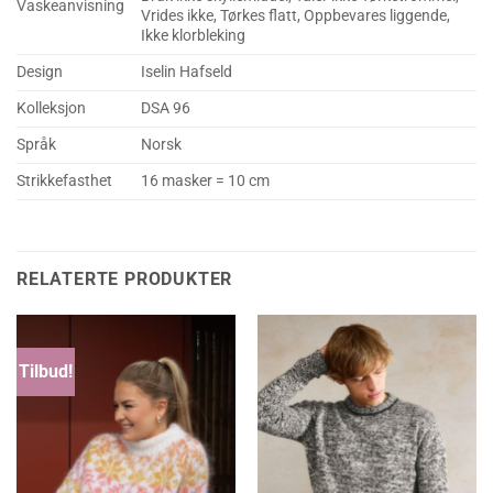
Vaskeanvisning
Vrides ikke, Tørkes flatt, Oppbevares liggende,
Ikke klorbleking
Design
Iselin Hafseld
Kolleksjon
DSA 96
Språk
Norsk
Strikkefasthet
16 masker = 10 cm
RELATERTE PRODUKTER
Tilbud!