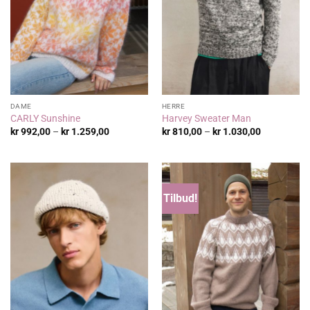
DAME
HERRE
CARLY Sunshine
Harvey Sweater Man
Prisområde:
Prisområde
kr
992,00
–
kr
1.259,00
kr
810,00
–
kr
1.030,00
kr 992,00
kr 810,00
til
til
kr 1.259,00
kr 1.030,00
Tilbud!