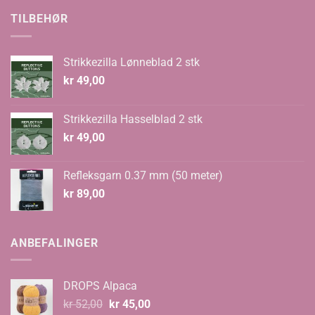
kr 70,00.
kr 48,00.
TILBEHØR
Strikkezilla Lønneblad 2 stk
kr
49,00
Strikkezilla Hasselblad 2 stk
kr
49,00
Refleksgarn 0.37 mm (50 meter)
kr
89,00
ANBEFALINGER
DROPS Alpaca
Opprinnelig
Nåværende
kr
52,00
kr
45,00