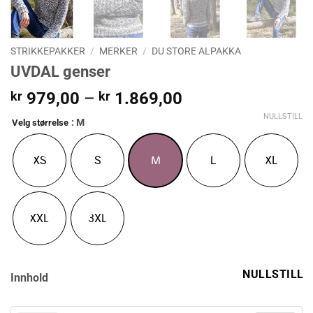
STRIKKEPAKKER
/
MERKER
/
DU STORE ALPAKKA
UVDAL genser
Prisområde:
kr
979,00
–
kr
1.869,00
kr 979,00
NULLSTILL
: M
Velg størrelse
til
kr 1.869,00
XS
S
M
L
XL
XXL
3XL
NULLSTILL
Innhold