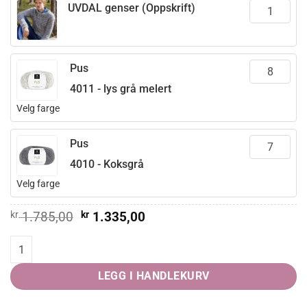
UVDAL genser (Oppskrift)
Pus
4011 - lys grå melert
Velg farge
Pus
4010 - Koksgrå
Velg farge
Opprinnelig
Nåværende
kr
1.785,00
kr
1.335,00
pris
pris
var:
er:
UVDAL genser quantity
kr 1.785,00.
kr 1.335,00.
LEGG I HANDLEKURV