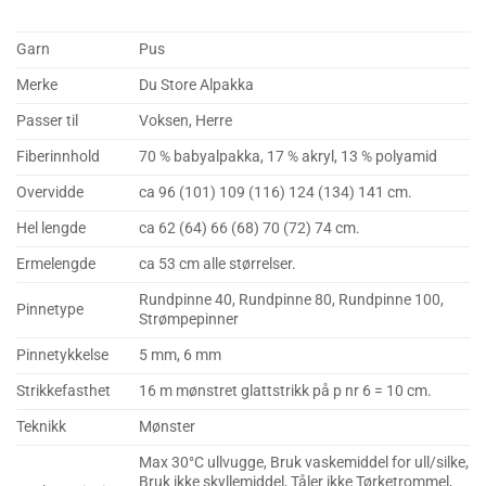
Garn
Pus
Merke
Du Store Alpakka
Passer til
Voksen, Herre
Fiberinnhold
70 % babyalpakka, 17 % akryl, 13 % polyamid
Overvidde
ca 96 (101) 109 (116) 124 (134) 141 cm.
Hel lengde
ca 62 (64) 66 (68) 70 (72) 74 cm.
Ermelengde
ca 53 cm alle størrelser.
Rundpinne 40, Rundpinne 80, Rundpinne 100,
Pinnetype
Strømpepinner
Pinnetykkelse
5 mm, 6 mm
Strikkefasthet
16 m mønstret glattstrikk på p nr 6 = 10 cm.
Teknikk
Mønster
Max 30°C ullvugge, Bruk vaskemiddel for ull/silke,
Bruk ikke skyllemiddel, Tåler ikke Tørketrommel,