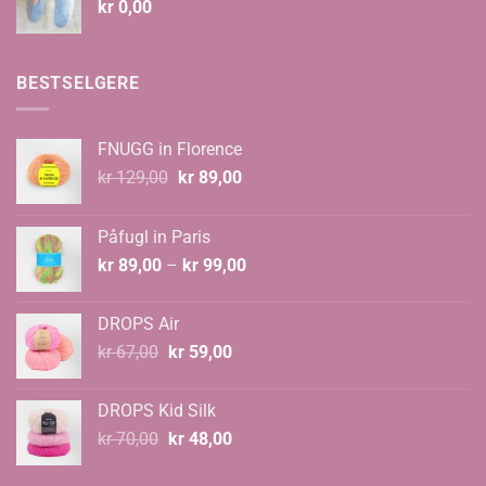
kr
0,00
BESTSELGERE
FNUGG in Florence
Opprinnelig
Nåværende
kr
129,00
kr
89,00
pris
pris
var:
er:
Påfugl in Paris
kr 129,00.
kr 89,00.
Prisområde:
kr
89,00
–
kr
99,00
kr 89,00
til
DROPS Air
kr 99,00
Opprinnelig
Nåværende
kr
67,00
kr
59,00
pris
pris
var:
er:
DROPS Kid Silk
kr 67,00.
kr 59,00.
Opprinnelig
Nåværende
kr
70,00
kr
48,00
pris
pris
var:
er: