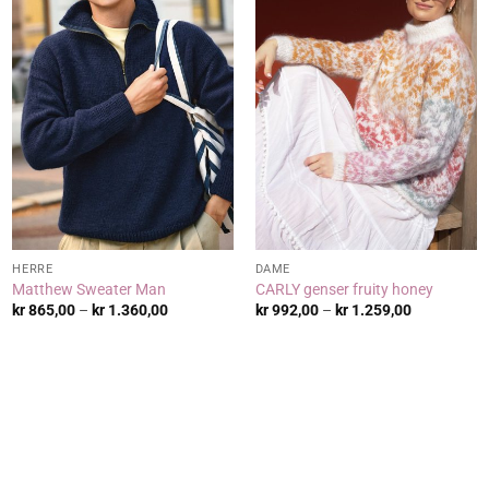
HERRE
DAME
Matthew Sweater Man
CARLY genser fruity honey
:
Prisområde:
Prisområde
kr
865,00
–
kr
1.360,00
kr
992,00
–
kr
1.259,00
kr 865,00
kr 992,00
til
til
0
kr 1.360,00
kr 1.259,00