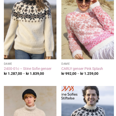
DAME
DAME
2400-01c – Stine Sofie genser
CARLY genser Pink Splash
Prisområde:
Prisområde
kr
1.287,00
–
kr
1.839,00
kr
992,00
–
kr
1.259,00
kr 1.287,00
kr 992,00
til
til
kr 1.839,00
kr 1.259,0