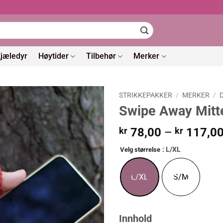
jæledyr
Høytider
Tilbehør
Merker
STRIKKEPAKKER
/
MERKER
/
Swipe Away Mitt
kr
78,00
–
kr
117,0
: L/XL
Velg størrelse
L/XL
S/M
Innhold