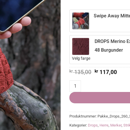
Swipe Away Mitte
DROPS Merino Ex
48 Burgunder
Velg farge
Opprinnelig
Nåvæ
kr
135,00
kr
117,00
pris
pris
var:
er:
Swipe Away Mittens quantity
kr 135,00.
kr 11
Produktnummer:
Pakke_Drops_260_
Kategorier:
Drops
,
Herre
,
Merker
,
Str