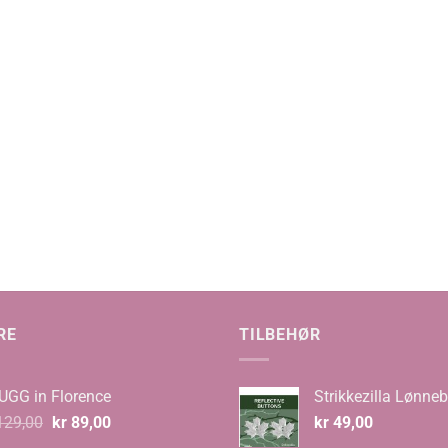
de:
,00
,00
RE
TILBEHØR
UGG in Florence
Strikkezilla Lønneb
Opprinnelig
Nåværende
29,00
kr
89,00
kr
49,00
pris
pris