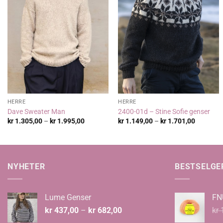
HERRE
HERRE
Dave Sweater Man
2400-01d – Stine Sofie genser
Prisområde:
Prisområ
kr
1.305,00
–
kr
1.995,00
kr
1.149,00
–
kr
1.701,00
kr 1.305,00
kr 1.149
til
til
kr 1.995,00
kr 1.701
NYHETER
BESTSELGE
Lume Genser
FN
Prisområde:
kr
437,00
–
kr
682,00
kr
1
kr 437,00