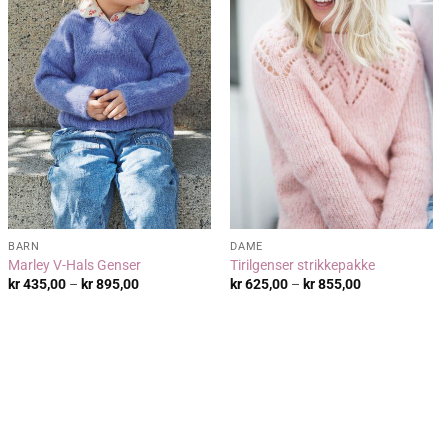
BARN
DAME
Marley V-Hals Genser
Tirilgenser strikkepakke
:
Prisområde:
Prisområde:
kr
435,00
–
kr
895,00
kr
625,00
–
kr
855,00
kr 435,00
kr 625,00
til
til
kr 895,00
kr 855,00