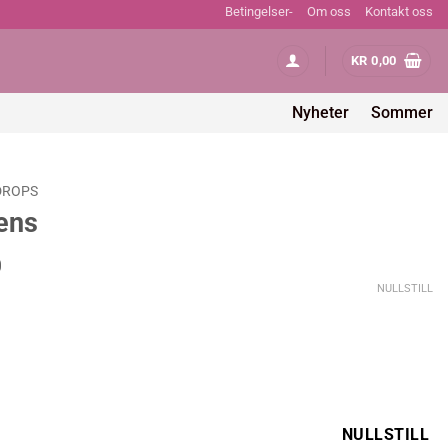
Betingelser-
Om oss
Kontakt oss
KR
0,00
Nyheter
Sommer
DROPS
ens
Prisområde:
0
kr 78,00
NULLSTILL
til
kr 117,00
NULLSTILL