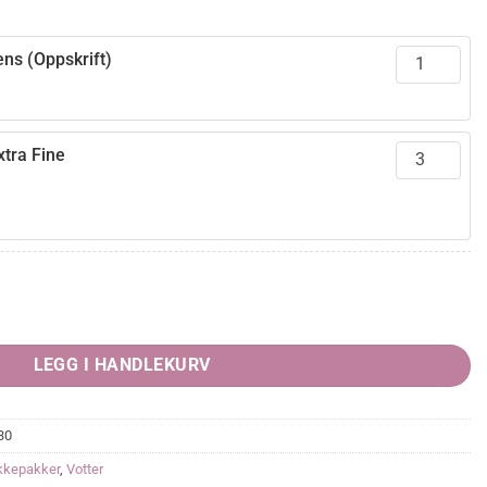
ns (Oppskrift)
tra Fine
rende
7,00.
LEGG I HANDLEKURV
30
ikkepakker
,
Votter