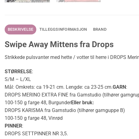
BESKRIVELSE
TILLEGGSINFORMASJON
BRAND
Swipe Away Mittens fra Drops
Strikkede pulsvanter med hette / votter til herre i DROPS Meri
STØRRELSE
:
S/M – L/XL
Mål
:
Omkrets
: ca 19-21 cm. Lengde: ca 23-25 cm.
GARN
:
DROPS MERINO EXTRA FINE fra Garnstudio (tilhører garngru
100-150 g farge 48, Burgunder
Eller bruk:
DROPS KARISMA fra Garnstudio (tilhører garnguppe B)
100-150 g farge 48, Vinrød
PINNER
:
DROPS SETTPINNER NR 3,5.