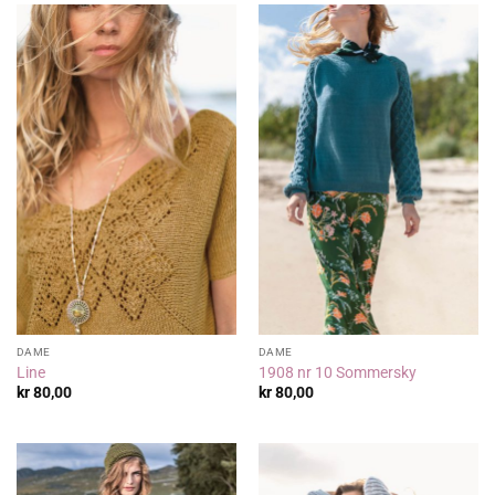
DAME
DAME
Line
1908 nr 10 Sommersky
kr
80,00
kr
80,00