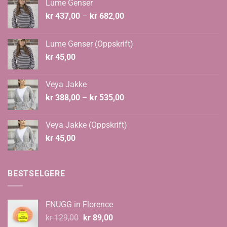
Lume Genser
Prisområde:
kr
437,00
–
kr
682,00
kr 437,00
til
Lume Genser (Oppskrift)
kr 682,00
kr
45,00
Veya Jakke
Prisområde:
kr
388,00
–
kr
535,00
kr 388,00
til
Veya Jakke (Oppskrift)
kr 535,00
kr
45,00
BESTSELGERE
FNUGG in Florence
Opprinnelig
Nåværende
kr
129,00
kr
89,00