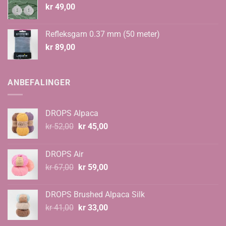
kr
49,00
Refleksgarn 0.37 mm (50 meter)
kr
89,00
ANBEFALINGER
DROPS Alpaca
Opprinnelig
Nåværende
kr
52,00
kr
45,00
pris
pris
var:
er:
DROPS Air
kr 52,00.
kr 45,00.
Opprinnelig
Nåværende
kr
67,00
kr
59,00
pris
pris
var:
er:
DROPS Brushed Alpaca Silk
kr 67,00.
kr 59,00.
Opprinnelig
Nåværende
kr
41,00
kr
33,00
pris
pris