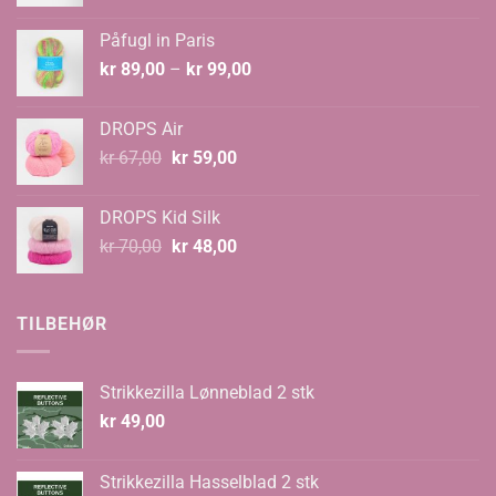
pris
pris
var:
er:
Påfugl in Paris
kr 129,00.
kr 89,00.
Prisområde:
kr
89,00
–
kr
99,00
kr 89,00
til
DROPS Air
kr 99,00
Opprinnelig
Nåværende
kr
67,00
kr
59,00
pris
pris
var:
er:
DROPS Kid Silk
kr 67,00.
kr 59,00.
Opprinnelig
Nåværende
kr
70,00
kr
48,00
pris
pris
var:
er:
kr 70,00.
kr 48,00.
TILBEHØR
Strikkezilla Lønneblad 2 stk
kr
49,00
Strikkezilla Hasselblad 2 stk