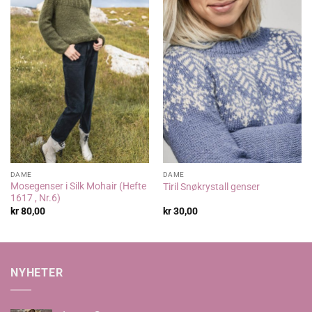
DAME
DAME
Mosegenser i Silk Mohair (Hefte
Tiril Snøkrystall genser
1617 , Nr.6)
kr
80,00
kr
30,00
NYHETER