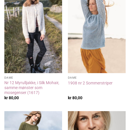
DAME
DAME
Nr 12 Myrulljakke, i Silk Mohair,
1908 nr 2 Sommerstriper
samme mønster som
mosegenser (1617)
kr
80,00
kr
80,00