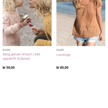
BARN
DAME
Skog genser til barn ( inkl.
Lacetopp
oppskrift til dame)
kr
50,00
kr
80,00