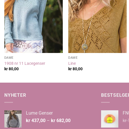
DAME
DAME
1908 nr 11 Lacegenser
Line
kr
80,00
kr
80,00
NYHETER
BESTSELGE
Lume Genser
FN
Prisområde:
kr
437,00
–
kr
682,00
kr
1
kr 437,00