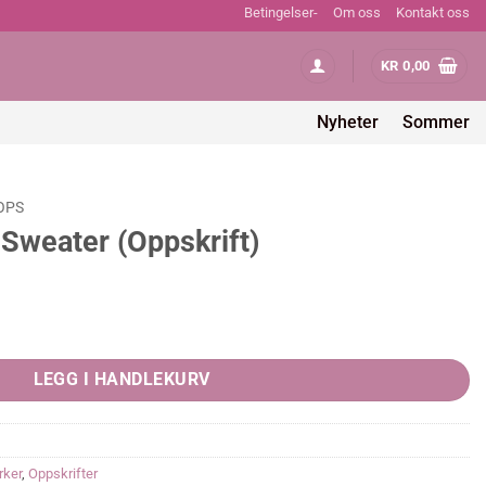
Betingelser-
Om oss
Kontakt oss
KR
0,00
Nyheter
Sommer
OPS
Sweater (Oppskrift)
ift) quantity
LEGG I HANDLEKURV
rker
,
Oppskrifter