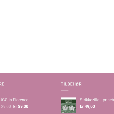
RE
TILBEHØR
UGG in Florence
Strikkezilla Lønneb
Opprinnelig
Nåværende
29,00
kr
89,00
kr
49,00
pris
pris