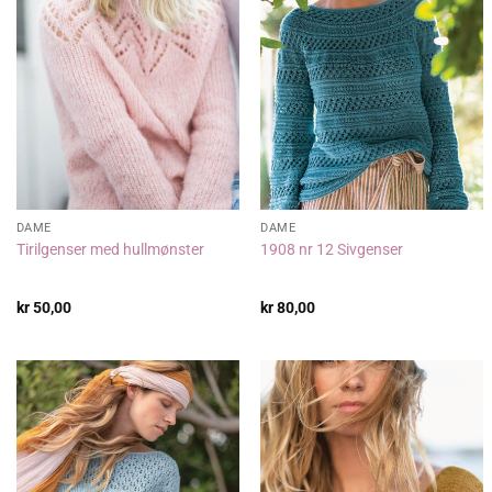
DAME
DAME
Tirilgenser med hullmønster
1908 nr 12 Sivgenser
kr
50,00
kr
80,00