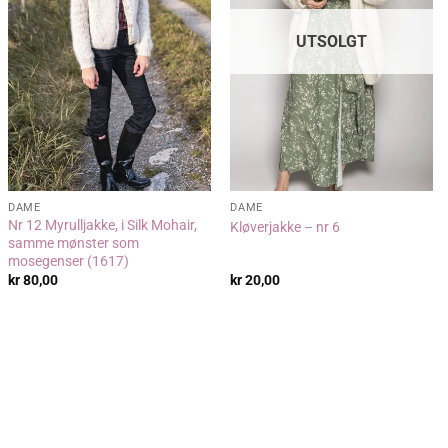
UTSOLGT
DAME
DAME
Nr 12 Myrulljakke, i Silk Mohair,
Kløverjakke – nr 6
samme mønster som
mosegenser (1617)
kr
80,00
kr
20,00