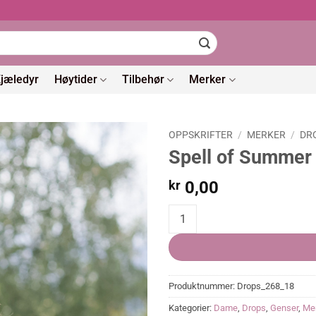
jæledyr
Høytider
Tilbehør
Merker
OPPSKRIFTER
/
MERKER
/
DR
Spell of Summer 
kr
0,00
Spell of Summer Sweater (Oppskr
Produktnummer:
Drops_268_18
Kategorier:
Dame
,
Drops
,
Genser
,
Me