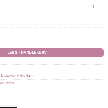
værende
s
865,00.
LEGG I HANDLEKURV
B
rikkepakker
,
Viking Garn
Garn
,
Vinter