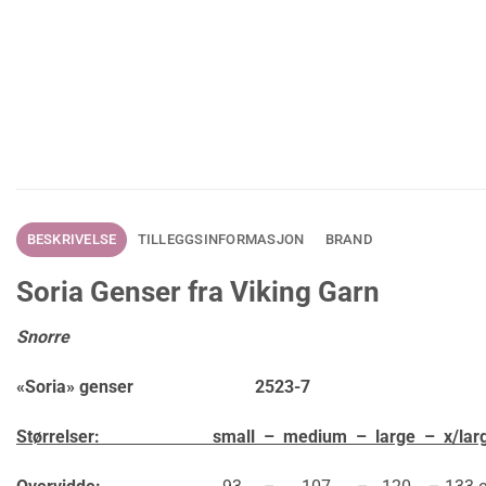
BESKRIVELSE
TILLEGGSINFORMASJON
BRAND
Soria Genser fra Viking Garn
Snorre
«Soria» genser 2523-7
Størrelser: small – medium – large – x/lar