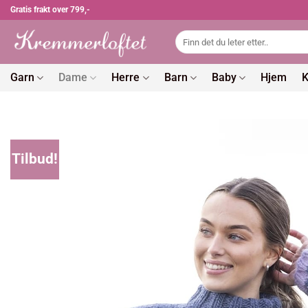
Skip
Gratis frakt over 799,-
to
Søk
content
etter:
Garn
Dame
Herre
Barn
Baby
Hjem
K
Tilbud!