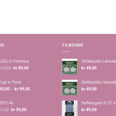
RE
TILBEHØR
UGG in Florence
Strikkezilla Lønneb
Opprinnelig
Nåværende
29,00
kr
89,00
kr
49,00
pris
pris
var:
er:
ugl in Paris
Strikkezilla Hassel
kr 129,00.
kr 89,00.
Prisområde:
89,00
–
kr
99,00
kr
49,00
kr 89,00
til
OPS Air
Refleksgarn 0.37 
kr 99,00
Opprinnelig
Nåværende
7,00
kr
59,00
kr
89,00
pris
pris