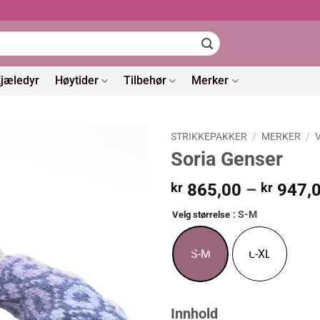
jæledyr
Høytider
Tilbehør
Merker
STRIKKEPAKKER
/
MERKER
/
Soria Genser
kr
865,00
–
kr
947,
: S-M
Velg størrelse
S-M
L-XL
Innhold