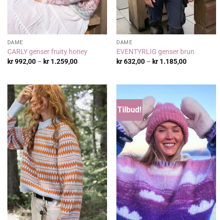
DAME
DAME
CARLY genser fruity honey
EVENTYRLIG genser brun
Prisområde:
Prisområde
kr
992,00
–
kr
1.259,00
kr
632,00
–
kr
1.185,00
kr 992,00
kr 632,00
til
til
kr 1.259,00
kr 1.185,0
Tilbud!