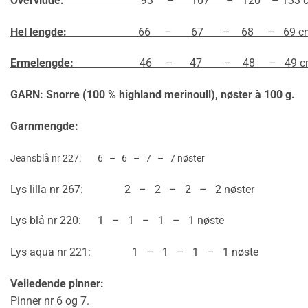
Overvidde:
93 – 107 – 120 – 133 c
Hel lengde:
66 – 67 – 68 – 69 c
Ermelengde:
46 – 47 – 48 – 49 c
GARN: Snorre (100 % highland merinoull),
nøster à 100 g.
Garnmengde:
Jeansblå nr 227: 6 – 6 – 7 – 7 nøster
Lys lilla nr 267: 2 – 2 – 2 – 2 nøster
Lys blå nr 220: 1 – 1 – 1 – 1 nøste
Lys aqua nr 221: 1 – 1 – 1 – 1 nøste
Veiledende pinner:
Pinner nr 6 og 7.