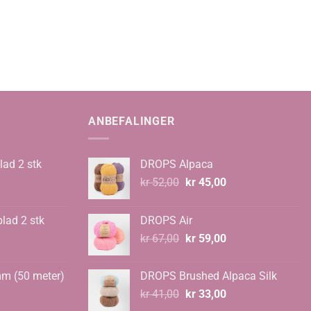
ANBEFALINGER
lad 2 stk
DROPS Alpaca
Opprinnelig
Nåværende
kr
52,00
kr
45,00
pris
pris
var:
er:
blad 2 stk
DROPS Air
kr 52,00.
kr 45,00.
Opprinnelig
Nåværende
kr
67,00
kr
59,00
pris
pris
var:
er:
mm (50 meter)
DROPS Brushed Alpaca Silk
kr 67,00.
kr 59,00.
Opprinnelig
Nåværende
kr
41,00
kr
33,00
pris
pris