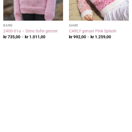
BARN
DAME
2400-01a – Stine Sofie genser
CARLY genser Pink Splash
:
Prisområde:
Prisområde
kr
735,00
–
kr
1.011,00
kr
992,00
–
kr
1.259,00
kr 735,00
kr 992,00
til
til
0
kr 1.011,00
kr 1.259,00