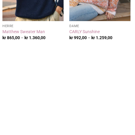
HERRE
DAME
Matthew Sweater Man
CARLY Sunshine
:
Prisområde:
Prisområde:
kr
865,00
–
kr
1.360,00
kr
992,00
–
kr
1.259,00
kr 865,00
kr 992,00
til
til
kr 1.360,00
kr 1.259,00