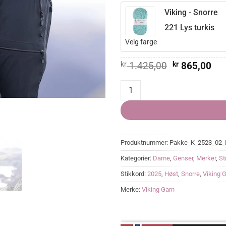
Viking - Snorre
221 Lys turkis
Velg farge
Opprinnelig
Nå
kr
1.425,00
kr
865,00
pris
pri
var:
er:
Soria Genser quantity
kr 1.425,00.
kr 
Produktnummer:
Pakke_K_2523_02_
Kategorier:
Dame
,
Genser
,
Merker
,
St
Stikkord:
2025
,
Høst
,
Snorre
,
Viking 
Merke:
Viking Garn