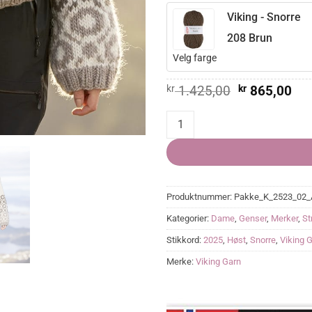
Viking - Snorre
208 Brun
Velg farge
Opprinnelig
Nå
kr
1.425,00
kr
865,00
pris
pri
var:
er:
Soria Genser quantity
kr 1.425,00.
kr 
Produktnummer:
Pakke_K_2523_02_
Kategorier:
Dame
,
Genser
,
Merker
,
St
Stikkord:
2025
,
Høst
,
Snorre
,
Viking 
Merke:
Viking Garn