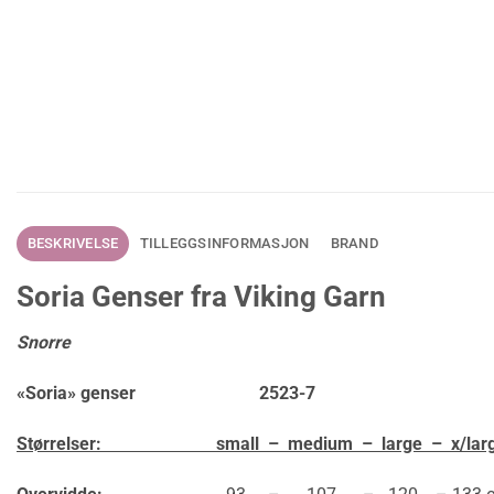
BESKRIVELSE
TILLEGGSINFORMASJON
BRAND
Soria Genser fra Viking Garn
Snorre
«Soria» genser 2523-7
Størrelser: small – medium – large – x/lar