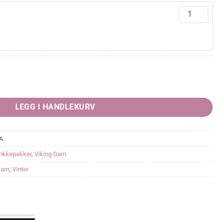
værende
s
865,00.
LEGG I HANDLEKURV
A
rikkepakker
,
Viking Garn
Garn
,
Vinter