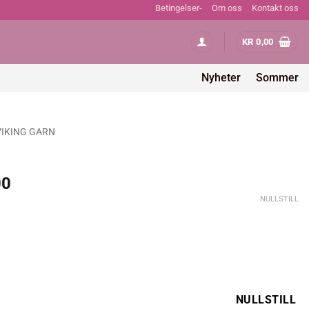
Betingelser-
Om oss
Kontakt oss
KR
0,00
Nyheter
Sommer
VIKING GARN
Prisområde:
00
kr 865,00
NULLSTILL
til
kr 947,00
NULLSTILL