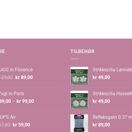
:
0
RE
TILBEHØR
UGG in Florence
Strikkezilla Lønneb
Opprinnelig
Nåværende
29,00
kr
89,00
kr
49,00
pris
pris
var:
er:
ugl in Paris
Strikkezilla Hassel
kr 129,00.
kr 89,00.
Prisområde:
89,00
–
kr
99,00
kr
49,00
kr 89,00
til
OPS Air
Refleksgarn 0.37 
kr 99,00
Opprinnelig
Nåværende
7,00
kr
59,00
kr
89,00
pris
pris