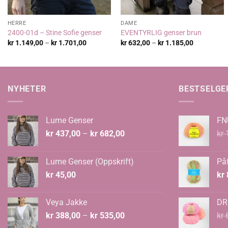
HERRE
DAME
2400-01d – Stine Sofie genser
EVENTYRLIG genser brun
Prisområde:
Prisområde
kr
1.149,00
–
kr
1.701,00
kr
632,00
–
kr
1.185,00
kr 1.149,00
kr 632,00
til
til
kr 1.701,00
kr 1.185,0
NYHETER
BESTSELGE
Lume Genser
FN
Prisområde:
kr
437,00
–
kr
682,00
kr
1
kr 437,00
til
Lume Genser (Oppskrift)
Påf
kr 682,00
kr
45,00
kr
Veya Jakke
DR
Prisområde:
kr
388,00
–
kr
535,00
kr
6
kr 388,00