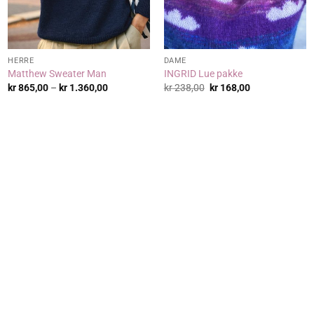
HERRE
DAME
Matthew Sweater Man
INGRID Lue pakke
Prisområde:
Opprinnelig
Nåværende
kr
865,00
–
kr
1.360,00
kr
238,00
kr
168,00
kr 865,00
pris
pris
til
var:
er:
kr 1.360,00
kr 238,00.
kr 168,00.