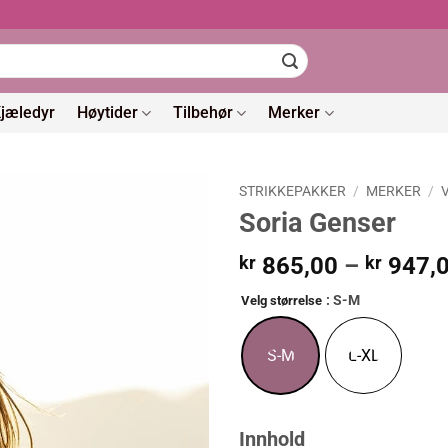
jæledyr
Høytider
Tilbehør
Merker
STRIKKEPAKKER
/
MERKER
/
Soria Genser
kr
865,00
–
kr
947,
: S-M
Velg størrelse
S-M
L-XL
Innhold