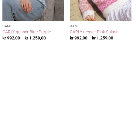
DAME
DAME
CARLY genser Blue Purple
CARLY genser Pink Splash
Prisområde:
Prisområde:
kr
992,00
–
kr
1.259,00
kr
992,00
–
kr
1.259,00
kr 992,00
kr 992,00
til
til
kr 1.259,00
kr 1.259,00