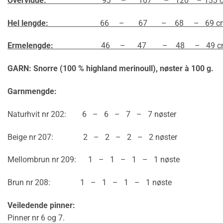
Overvidde:
93 – 107 – 120 – 133 c
Hel lengde:
66 – 67 – 68 – 69 c
Ermelengde:
46 – 47 – 48 – 49 c
GARN: Snorre (100 % highland merinoull),
nøster à 100 g.
Garnmengde:
Naturhvit nr 202: 6 – 6 – 7 – 7 nøster
Beige nr 207: 2 – 2 – 2 – 2 nøster
Mellombrun nr 209: 1 – 1 – 1 – 1 nøste
Brun nr 208: 1 – 1 – 1 – 1 nøste
Veiledende pinner:
Pinner nr 6 og 7.