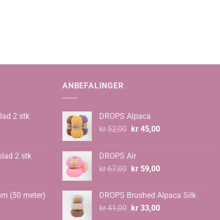
ANBEFALINGER
lad 2 stk
DROPS Alpaca
Opprinnelig
Nåværende
kr
52,00
kr
45,00
pris
pris
var:
er:
blad 2 stk
DROPS Air
kr 52,00.
kr 45,00.
Opprinnelig
Nåværende
kr
67,00
kr
59,00
pris
pris
var:
er:
mm (50 meter)
DROPS Brushed Alpaca Silk
kr 67,00.
kr 59,00.
Opprinnelig
Nåværende
kr
41,00
kr
33,00
pris
pris