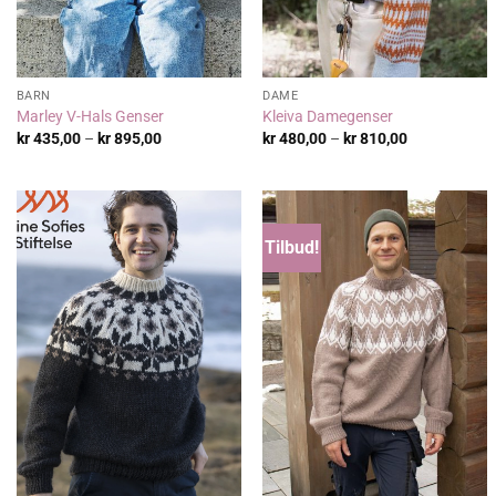
BARN
DAME
Marley V-Hals Genser
Kleiva Damegenser
Prisområde:
Prisområde:
kr
435,00
–
kr
895,00
kr
480,00
–
kr
810,00
kr 435,00
kr 480,00
til
til
kr 895,00
kr 810,00
Tilbud!