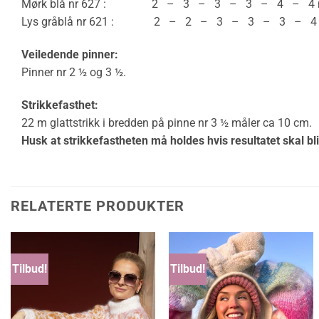
Mørk blå nr 627 : 2 – 3 – 3 – 3 – 4 – 4 n
Lys gråblå nr 621 : 2 – 2 – 3 – 3 – 3 – 4 n
Veiledende pinner:
Pinner nr 2 ½ og 3 ½.
Strikkefasthet:
22 m glattstrikk i bredden på pinne nr 3 ½ måler ca 10 cm.
Husk at strikkefastheten må holdes hvis resultatet skal bli
RELATERTE PRODUKTER
Tilbud!
Tilbud!