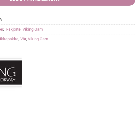
A
er
,
T-skjorte
,
Viking Garn
rikkepakke
,
Vår
,
Viking Garn