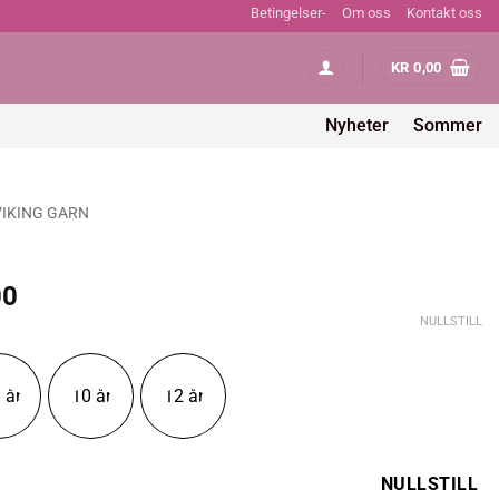
Betingelser-
Om oss
Kontakt oss
KR
0,00
Nyheter
Sommer
VIKING GARN
Prisområde:
00
kr 116,00
NULLSTILL
til
kr 232,00
 år
10 år
12 år
NULLSTILL