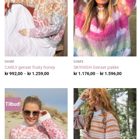
DAME
DAME
CARLY genser fruity honey
SKYHIGH Genser pakke
Prisområde:
Prisområ
kr
992,00
–
kr
1.259,00
kr
1.176,00
–
kr
1.596,00
kr 992,00
kr 1.176
til
til
kr 1.259,00
kr 1.596
Tilbud!