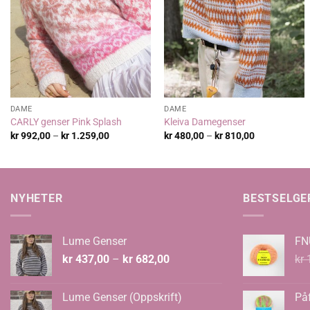
DAME
DAME
CARLY genser Pink Splash
Kleiva Damegenser
Prisområde:
Prisområde:
kr
992,00
–
kr
1.259,00
kr
480,00
–
kr
810,00
kr 992,00
kr 480,00
til
til
kr 1.259,00
kr 810,00
NYHETER
BESTSELGE
Lume Genser
FN
Prisområde:
kr
437,00
–
kr
682,00
kr
1
kr 437,00
til
Lume Genser (Oppskrift)
Påf
kr 682,00