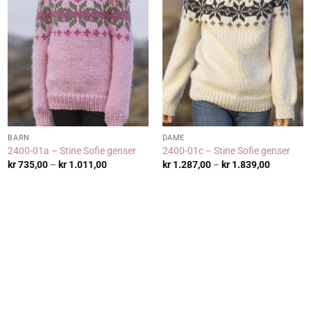
BARN
DAME
2400-01a – Stine Sofie genser
2400-01c – Stine Sofie genser
de:
Prisområde:
Prisområ
kr
735,00
–
kr
1.011,00
kr
1.287,00
–
kr
1.839,00
,00
kr 735,00
kr 1.287,
til
til
,00
kr 1.011,00
kr 1.839,