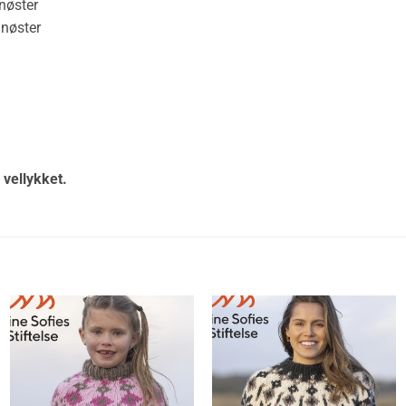
øster
øster
 vellykket.