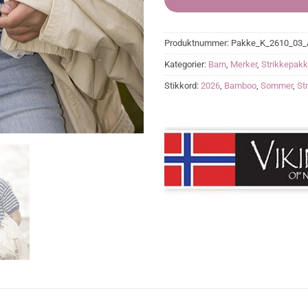
Produktnummer:
Pakke_K_2610_03_
Kategorier:
Barn
,
Merker
,
Strikkepakk
Stikkord:
2026
,
Bamboo
,
Sommer
,
St