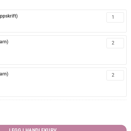
ppskrift)
arn)
arn)
rende
6,00.
LEGG I HANDLEKURV