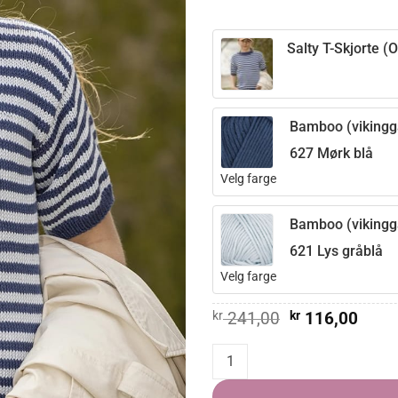
Salty T-Skjorte (O
Bamboo (vikingg
627 Mørk blå
Velg farge
Bamboo (vikingg
621 Lys gråblå
Velg farge
Opprinnelig
Nåvæ
kr
241,00
kr
116,00
pris
pris
var:
er:
Salty T-Skjorte quantity
kr 241,00.
kr 11