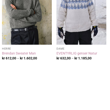
HERRE
DAME
Brendan Sweater Man
EVENTYRLIG genser Natur
de:
Prisområde:
Prisområde:
kr
612,00
–
kr
1.602,00
kr
632,00
–
kr
1.185,00
00
kr 612,00
kr 632,00
til
til
00
kr 1.602,00
kr 1.185,00