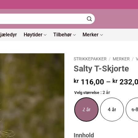
jæledyr
Høytider
Tilbehør
Merker
STRIKKEPAKKER
/
MERKER
/
Salty T-Skjorte
kr
116,00
–
kr
232,
: 2 år
Velg størrelse
2 år
4 år
6-8
Innhold