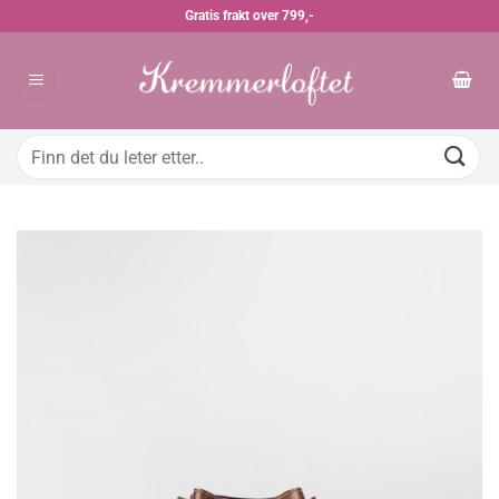
Skip
Gratis frakt over 799,-
to
content
Søk
etter: