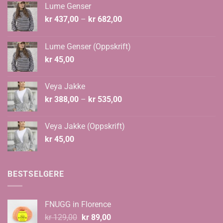
Lume Genser
Prisområde:
kr
437,00
–
kr
682,00
kr 437,00
til
Lume Genser (Oppskrift)
kr 682,00
kr
45,00
Veya Jakke
Prisområde:
kr
388,00
–
kr
535,00
kr 388,00
til
Veya Jakke (Oppskrift)
kr 535,00
kr
45,00
BESTSELGERE
FNUGG in Florence
Opprinnelig
Nåværende
kr
129,00
kr
89,00