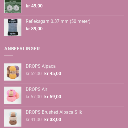
kr
49,00
Refleksgarn 0.37 mm (50 meter)
kr
89,00
ANBEFALINGER
DROPS Alpaca
Opprinnelig
Nåværende
kr
52,00
kr
45,00
pris
pris
var:
er:
DROPS Air
kr 52,00.
kr 45,00.
Opprinnelig
Nåværende
kr
67,00
kr
59,00
pris
pris
var:
er:
DROPS Brushed Alpaca Silk
kr 67,00.
kr 59,00.
Opprinnelig
Nåværende
kr
41,00
kr
33,00
pris
pris