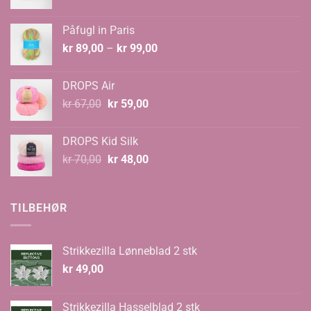
pris
pris
var:
er:
Påfugl in Paris
kr 129,00.
kr 89,00.
Prisområde:
kr
89,00
–
kr
99,00
kr 89,00
til
DROPS Air
kr 99,00
Opprinnelig
Nåværende
kr
67,00
kr
59,00
pris
pris
var:
er:
DROPS Kid Silk
kr 67,00.
kr 59,00.
Opprinnelig
Nåværende
kr
70,00
kr
48,00
pris
pris
var:
er:
kr 70,00.
kr 48,00.
TILBEHØR
Strikkezilla Lønneblad 2 stk
kr
49,00
Strikkezilla Hasselblad 2 stk