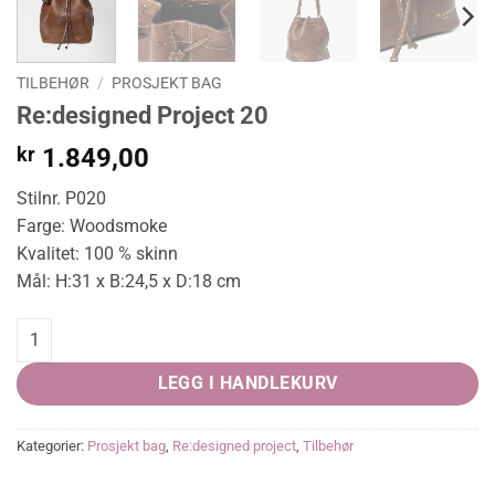
TILBEHØR
/
PROSJEKT BAG
Re:designed Project 20
kr
1.849,00
Stilnr. P020
Farge: Woodsmoke
Kvalitet: 100 % skinn
Mål: H:31 x B:24,5 x D:18 cm
Re:designed Project 20 quantity
LEGG I HANDLEKURV
Kategorier:
Prosjekt bag
,
Re:designed project
,
Tilbehør