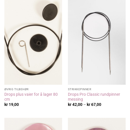
ØVRIG TILBEHØR
STRIKKEPINNER
Drops plus vaier for å lager 80
Drops Pro Classic rundpinner
cm
messing
Prisområde:
kr
19,00
kr
42,00
–
kr
67,00
kr 42,00
til
kr 67,00