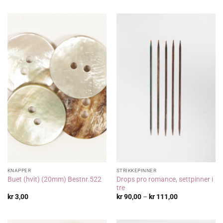
var:
er:
kr 322,00.
kr 250,00.
KNAPPER
STRIKKEPINNER
Drops pro romance, settpinner i
Buet (hvit) (20mm) Bestnr.522
tre
Prisområde:
kr
3,00
kr
90,00
–
kr
111,00
kr 90,00
til
kr 111,00