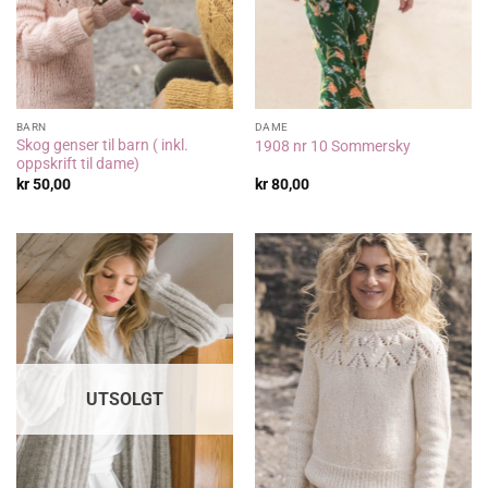
BARN
DAME
Skog genser til barn ( inkl.
1908 nr 10 Sommersky
oppskrift til dame)
kr
50,00
kr
80,00
UTSOLGT