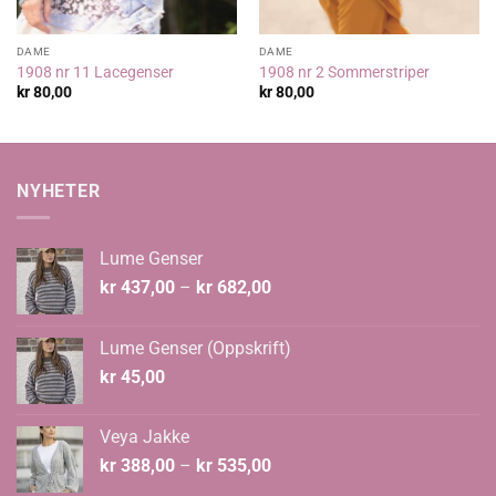
DAME
DAME
1908 nr 11 Lacegenser
1908 nr 2 Sommerstriper
kr
80,00
kr
80,00
NYHETER
Lume Genser
Prisområde:
kr
437,00
–
kr
682,00
kr 437,00
til
Lume Genser (Oppskrift)
kr 682,00
kr
45,00
Veya Jakke
Prisområde:
kr
388,00
–
kr
535,00
kr 388,00