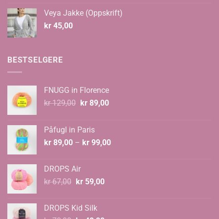
til
Veya Jakke (Oppskrift)
kr 535,00
kr
45,00
BESTSELGERE
FNUGG in Florence
Opprinnelig
Nåværende
kr
129,00
kr
89,00
pris
pris
var:
er:
Påfugl in Paris
kr 129,00.
kr 89,00.
Prisområde:
kr
89,00
–
kr
99,00
kr 89,00
til
DROPS Air
kr 99,00
Opprinnelig
Nåværende
kr
67,00
kr
59,00
pris
pris
var:
er:
DROPS Kid Silk
kr 67,00.
kr 59,00.