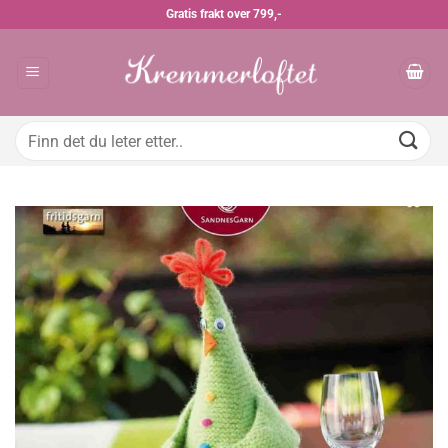
Skip
Gratis frakt over 799,-
to
content
Søk
etter: