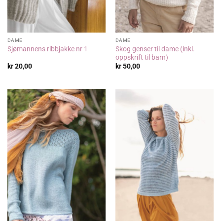
DAME
DAME
Skog genser til dame (inkl.
Sjømannens ribbjakke nr 1
oppskrift til barn)
kr
20,00
kr
50,00