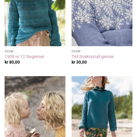
DAME
DAME
1908 nr 12 Sivgenser
Tiril Snøkrystall genser
kr
80,00
kr
30,00