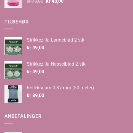
Opprinnelig
Nåværende
kr
70,00
kr
48,00
pris
pris
var:
er:
kr 70,00.
kr 48,00.
TILBEHØR
Strikkezilla Lønneblad 2 stk
kr
49,00
Strikkezilla Hasselblad 2 stk
kr
49,00
Refleksgarn 0.37 mm (50 meter)
kr
89,00
ANBEFALINGER