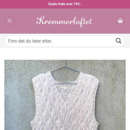
Skip
Gratis frakt over 799,-
to
content
Søk
etter: