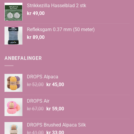
Strikkezilla Hasselblad 2 stk
kr
49,00
Refleksgarn 0.37 mm (50 meter)
kr
89,00
ANBEFALINGER
DROPS Alpaca
Opprinnelig
Nåværende
kr
52,00
kr
45,00
pris
pris
var:
er:
DROPS Air
kr 52,00.
kr 45,00.
Opprinnelig
Nåværende
kr
67,00
kr
59,00
pris
pris
var:
er:
DROPS Brushed Alpaca Silk
kr 67,00.
kr 59,00.
Opprinnelig
Nåværende
kr
41,00
kr
33,00