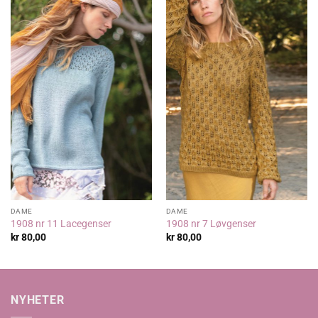
DAME
DAME
1908 nr 11 Lacegenser
1908 nr 7 Løvgenser
kr
80,00
kr
80,00
NYHETER