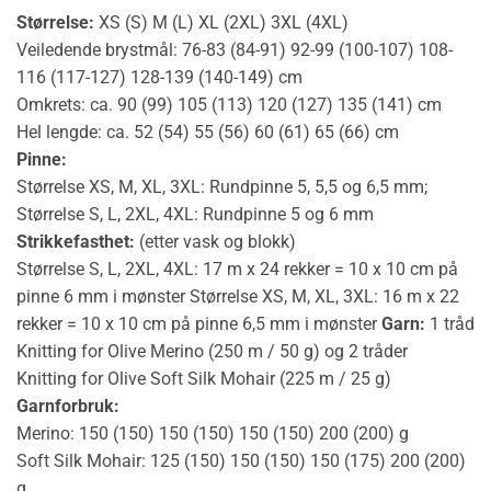
Størrelse:
XS (S) M (L) XL (2XL) 3XL (4XL)
Veiledende brystmål: 76-83 (84-91) 92-99 (100-107) 108-
116 (117-127) 128-139 (140-149) cm
Omkrets: ca. 90 (99) 105 (113) 120 (127) 135 (141) cm
Hel lengde: ca. 52 (54) 55 (56) 60 (61) 65 (66) cm
Pinne:
Størrelse XS, M, XL, 3XL: Rundpinne 5, 5,5 og 6,5 mm;
Størrelse S, L, 2XL, 4XL: Rundpinne 5 og 6 mm
Strikkefasthet:
(etter vask og blokk)
Størrelse S, L, 2XL, 4XL: 17 m x 24 rekker = 10 x 10 cm på
pinne 6 mm i mønster Størrelse XS, M, XL, 3XL: 16 m x 22
rekker = 10 x 10 cm på pinne 6,5 mm i mønster
Garn:
1 tråd
Knitting for Olive Merino (250 m / 50 g) og 2 tråder
Knitting for Olive Soft Silk Mohair (225 m / 25 g)
Garnforbruk:
Merino: 150 (150) 150 (150) 150 (150) 200 (200) g
Soft Silk Mohair: 125 (150) 150 (150) 150 (175) 200 (200)
g