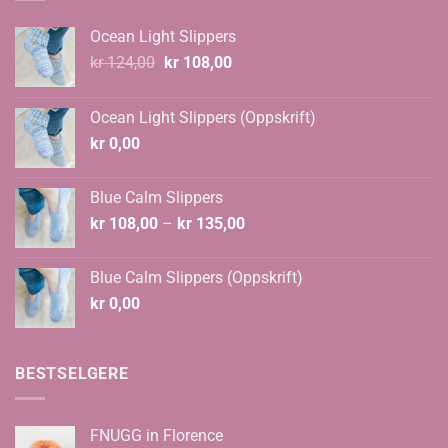
Ocean Light Slippers
Opprinnelig
Nåværende
kr
124,00
kr
108,00
pris
pris
var:
er:
Ocean Light Slippers (Oppskrift)
kr 124,00.
kr 108,00.
kr
0,00
Blue Calm Slippers
Prisområde:
kr
108,00
–
kr
135,00
kr 108,00
til
Blue Calm Slippers (Oppskrift)
kr 135,00
kr
0,00
BESTSELGERE
FNUGG in Florence