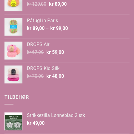
Opprinnelig
Nåværende
kr
129,00
kr
89,00
pris
pris
var:
er:
Påfugl in Paris
kr 129,00.
kr 89,00.
Prisområde:
kr
89,00
–
kr
99,00
kr 89,00
til
DROPS Air
kr 99,00
Opprinnelig
Nåværende
kr
67,00
kr
59,00
pris
pris
var:
er:
DROPS Kid Silk
kr 67,00.
kr 59,00.
Opprinnelig
Nåværende
kr
70,00
kr
48,00
pris
pris
var:
er:
kr 70,00.
kr 48,00.
TILBEHØR
Strikkezilla Lønneblad 2 stk
kr
49,00