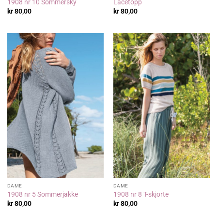
1908 nr 10 Sommersky
Lacetopp
kr
80,00
kr
80,00
DAME
DAME
1908 nr 5 Sommerjakke
1908 nr 8 T-skjorte
kr
80,00
kr
80,00