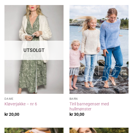
UTSOLGT
DAME
BARN
Tiril barnegenser med
Kløverjakke – nr 6
hullmønster
kr
20,00
kr
30,00