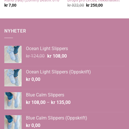
Opprinnelig
Nåværende
kr
7,00
kr
322,00
kr
250,00
pris
pris
var:
er:
kr 322,00.
kr 250,00.
NYHETER
Ocean Light Slippers
Opprinnelig
Nåværende
kr
124,00
kr
108,00
pris
pris
var:
er:
Ocean Light Slippers (Oppskrift)
kr 124,00.
kr 108,00.
kr
0,00
Blue Calm Slippers
Prisområde:
kr
108,00
–
kr
135,00
kr 108,00
til
Blue Calm Slippers (Oppskrift)
kr 135,00
kr
0,00