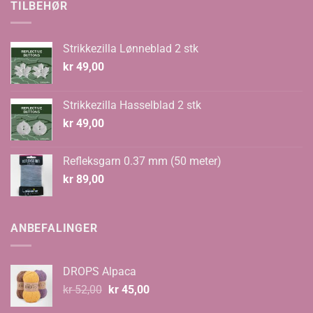
kr 70,00.
kr 48,00.
TILBEHØR
Strikkezilla Lønneblad 2 stk
kr
49,00
Strikkezilla Hasselblad 2 stk
kr
49,00
Refleksgarn 0.37 mm (50 meter)
kr
89,00
ANBEFALINGER
DROPS Alpaca
Opprinnelig
Nåværende
kr
52,00
kr
45,00
pris
pris