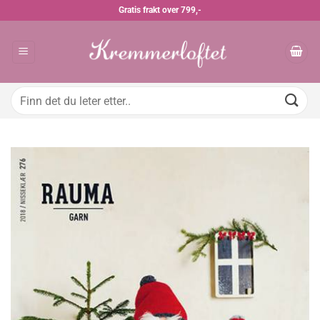
Skip
Gratis frakt over 799,-
to
content
Søk
etter: