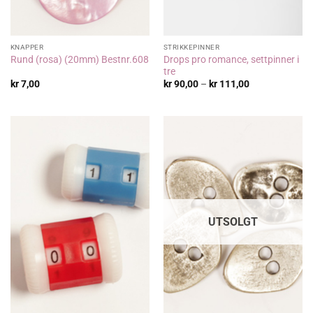
KNAPPER
STRIKKEPINNER
Drops pro romance, settpinner i
Rund (rosa) (20mm) Bestnr.608
tre
Prisområde:
kr
7,00
kr
90,00
–
kr
111,00
kr 90,00
til
kr 111,00
UTSOLGT