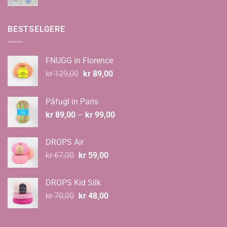
BESTSELGERE
FNUGG in Florence
Opprinnelig
Nåværende
kr
129,00
kr
89,00
pris
pris
var:
er:
Påfugl in Paris
kr 129,00.
kr 89,00.
Prisområde:
kr
89,00
–
kr
99,00
kr 89,00
til
DROPS Air
kr 99,00
Opprinnelig
Nåværende
kr
67,00
kr
59,00
pris
pris
var:
er:
DROPS Kid Silk
kr 67,00.
kr 59,00.
Opprinnelig
Nåværende
kr
70,00
kr
48,00
pris
pris
var:
er: