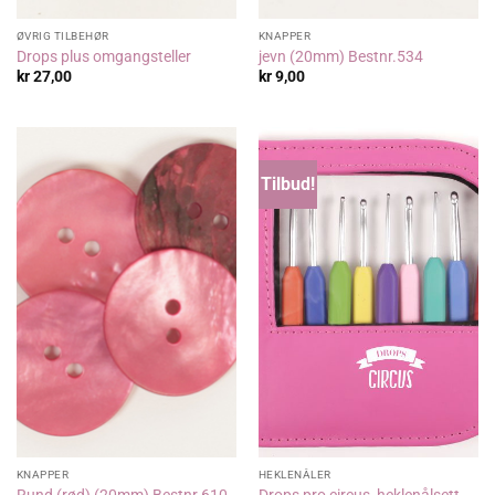
ØVRIG TILBEHØR
KNAPPER
Drops plus omgangsteller
jevn (20mm) Bestnr.534
kr
27,00
kr
9,00
Tilbud!
KNAPPER
HEKLENÅLER
Rund (rød) (20mm) Bestnr.610
Drops pro circus, heklenålsett