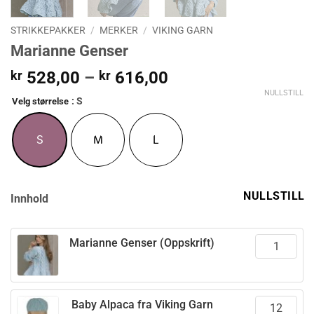
STRIKKEPAKKER
/
MERKER
/
VIKING GARN
Marianne Genser
Prisområde:
kr
528,00
–
kr
616,00
kr 528,00
NULLSTILL
: S
Velg størrelse
til
kr 616,00
S
M
L
NULLSTILL
Innhold
Marianne Genser (Oppskrift)
Baby Alpaca fra Viking Garn