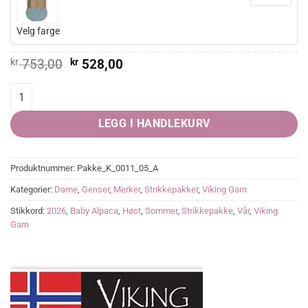
Velg farge
Opprinnelig
Nåværende
kr
753,00
kr
528,00
pris
pris
var:
er:
Marianne Genser quantity
kr 753,00.
kr 528,00.
LEGG I HANDLEKURV
Produktnummer:
Pakke_K_0011_05_A
Kategorier:
Dame
,
Genser
,
Merker
,
Strikkepakker
,
Viking Garn
Stikkord:
2026
,
Baby Alpaca
,
Høst
,
Sommer
,
Strikkepakke
,
Vår
,
Viking
Garn