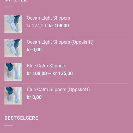
Ocean Light Slippers
Opprinnelig
Nåværende
kr
124,00
kr
108,00
pris
pris
var:
er:
Ocean Light Slippers (Oppskrift)
kr 124,00.
kr 108,00.
kr
0,00
Blue Calm Slippers
Prisområde:
kr
108,00
–
kr
135,00
kr 108,00
til
Blue Calm Slippers (Oppskrift)
kr 135,00
kr
0,00
BESTSELGERE