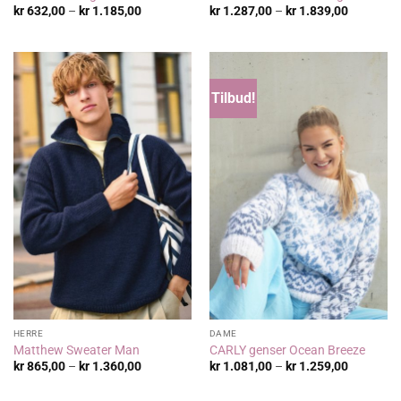
Prisområde:
Prisområ
kr
632,00
–
kr
1.185,00
kr
1.287,00
–
kr
1.839,00
kr 632,00
kr 1.287,
til
til
kr 1.185,00
kr 1.839,
Tilbud!
HERRE
DAME
Matthew Sweater Man
CARLY genser Ocean Breeze
Prisområde:
Prisområ
kr
865,00
–
kr
1.360,00
kr
1.081,00
–
kr
1.259,00
kr 865,00
kr 1.081,
til
til
kr 1.360,00
kr 1.259,