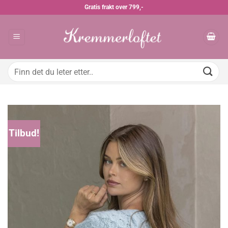
Skip
Gratis frakt over 799,-
to
content
Søk
etter:
Tilbud!