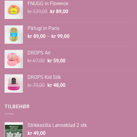
FNUGG in Florence
Opprinnelig
Nåværende
kr
129,00
kr
89,00
pris
pris
var:
er:
Påfugl in Paris
kr 129,00.
kr 89,00.
Prisområde:
kr
89,00
–
kr
99,00
kr 89,00
til
DROPS Air
kr 99,00
Opprinnelig
Nåværende
kr
67,00
kr
59,00
pris
pris
var:
er:
DROPS Kid Silk
kr 67,00.
kr 59,00.
Opprinnelig
Nåværende
kr
70,00
kr
48,00
pris
pris
var:
er:
kr 70,00.
kr 48,00.
TILBEHØR
Strikkezilla Lønneblad 2 stk
kr
49,00