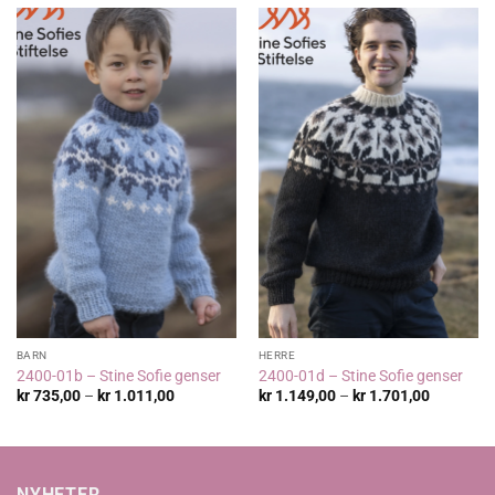
BARN
HERRE
2400-01b – Stine Sofie genser
2400-01d – Stine Sofie genser
Prisområde:
Prisområ
kr
735,00
–
kr
1.011,00
kr
1.149,00
–
kr
1.701,00
kr 735,00
kr 1.149,
til
til
kr 1.011,00
kr 1.701,
NYHETER