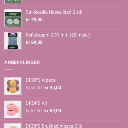
Strikkezilla Hasselblad 2 stk
kr
49,00
Refleksgarn 0.37 mm (50 meter)
kr
89,00
ANBEFALINGER
DROPS Alpaca
Opprinnelig
Nåværende
kr
52,00
kr
45,00
pris
pris
var:
er:
DROPS Air
kr 52,00.
kr 45,00.
Opprinnelig
Nåværende
kr
67,00
kr
59,00
pris
pris
var:
er:
DROPS Brushed Alpaca Silk