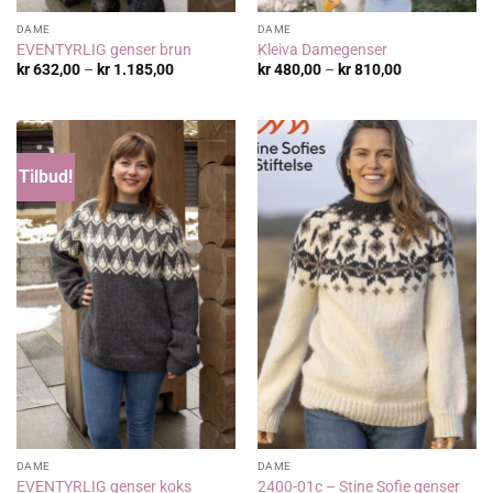
DAME
DAME
EVENTYRLIG genser brun
Kleiva Damegenser
Prisområde:
Prisområde:
kr
632,00
–
kr
1.185,00
kr
480,00
–
kr
810,00
kr 632,00
kr 480,00
til
til
kr 1.185,00
kr 810,00
Tilbud!
DAME
DAME
EVENTYRLIG genser koks
2400-01c – Stine Sofie genser