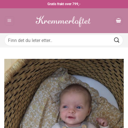
Skip
Gratis frakt over 799,-
to
content
Søk
etter: