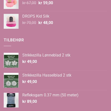
Opprinnelig
Nåværende
kr
67,00
kr
59,00
pris
pris
var:
er:
DROPS Kid Silk
kr 67,00.
kr 59,00.
Opprinnelig
Nåværende
kr
70,00
kr
48,00
pris
pris
var:
er:
kr 70,00.
kr 48,00.
TILBEHØR
Strikkezilla Lønneblad 2 stk
kr
49,00
Strikkezilla Hasselblad 2 stk
kr
49,00
Refleksgarn 0.37 mm (50 meter)
kr
89,00