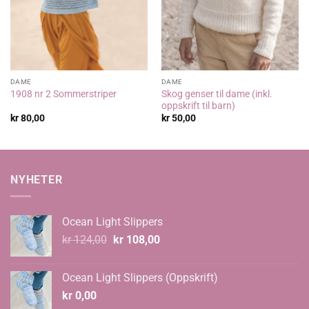
DAME
DAME
Skog genser til dame (inkl.
1908 nr 2 Sommerstriper
oppskrift til barn)
kr
80,00
kr
50,00
NYHETER
Ocean Light Slippers
Opprinnelig
Nåværende
kr
124,00
kr
108,00
pris
pris
var:
er:
Ocean Light Slippers (Oppskrift)
kr 124,00.
kr 108,00.
kr
0,00