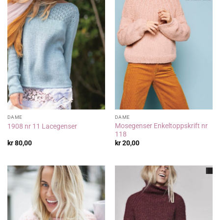
DAME
DAME
Mosegenser Enkeltoppskrift nr
1908 nr 11 Lacegenser
118
kr
80,00
kr
20,00