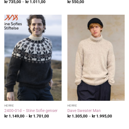
Prisområde:
kr
735,00
–
kr
1.011,00
kr
550,00
kr 735,00
til
kr 1.011,00
HERRE
HERRE
2400-01d – Stine Sofie genser
Dave Sweater Man
Prisområde:
Prisområ
kr
1.149,00
–
kr
1.701,00
kr
1.305,00
–
kr
1.995,00
kr 1.149,00
kr 1.305,
til
til
kr 1.701,00
kr 1.995,