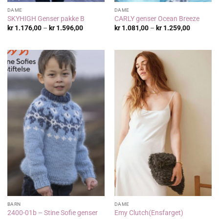
DAME
DAME
SKYHIGH Genser pakke B
CARLY genser Ocean Breeze
Prisområde:
Prisområ
kr
1.176,00
–
kr
1.596,00
kr
1.081,00
–
kr
1.259,00
kr 1.176,00
kr 1.081,
til
til
kr 1.596,00
kr 1.259,
BARN
DAME
2400-01b – Stine Sofie genser
Emy Clutch(Ensfarget)