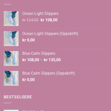
Ocean Light Slippers
Opprinnelig
Nåværende
kr
124,00
kr
108,00
pris
pris
var:
er:
Ocean Light Slippers (Oppskrift)
kr 124,00.
kr 108,00.
kr
0,00
Blue Calm Slippers
Prisområde:
kr
108,00
–
kr
135,00
kr 108,00
til
Blue Calm Slippers (Oppskrift)
kr 135,00
kr
0,00
BESTSELGERE