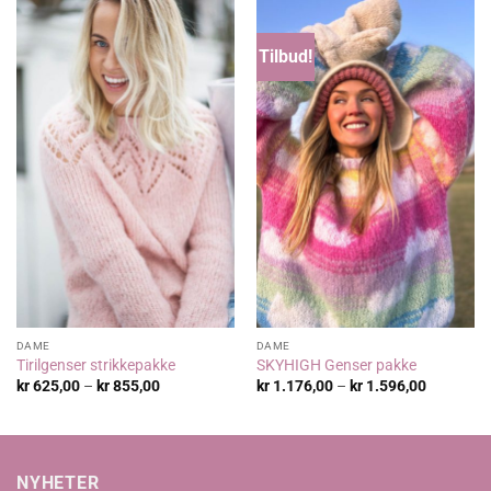
Tilbud!
DAME
DAME
Tirilgenser strikkepakke
SKYHIGH Genser pakke
Prisområde:
Prisområ
kr
625,00
–
kr
855,00
kr
1.176,00
–
kr
1.596,00
kr 625,00
kr 1.176,
til
til
kr 855,00
kr 1.596,
NYHETER