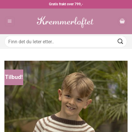
Skip
Gratis frakt over 799,-
to
content
Søk
etter:
Tilbud!