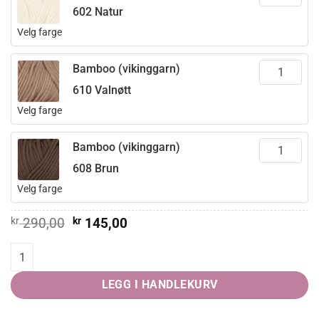
602 Natur
Velg farge
Bamboo (vikinggarn)
610 Valnøtt
Velg farge
Bamboo (vikinggarn)
608 Brun
Velg farge
Opprinnelig
Nåværende
kr
290,00
kr
145,00
pris
pris
var:
er:
Levi Genser quantity
kr 290,00.
kr 145,00.
LEGG I HANDLEKURV