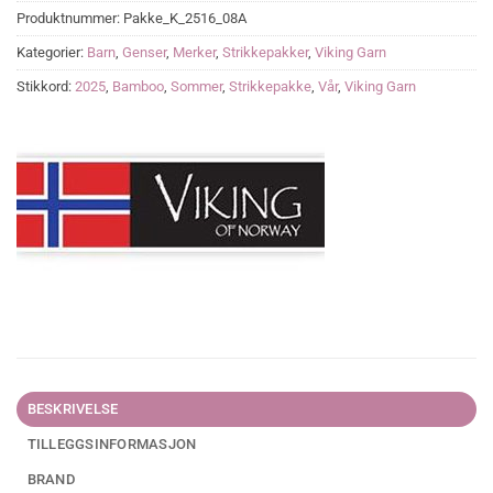
Produktnummer:
Pakke_K_2516_08A
Kategorier:
Barn
,
Genser
,
Merker
,
Strikkepakker
,
Viking Garn
Stikkord:
2025
,
Bamboo
,
Sommer
,
Strikkepakke
,
Vår
,
Viking Garn
BESKRIVELSE
TILLEGGSINFORMASJON
BRAND