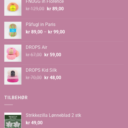
FNUGG in Florence
Opprinnelig
Nåværende
kr
129,00
kr
89,00
pris
pris
var:
er:
Påfugl in Paris
kr 129,00.
kr 89,00.
Prisområde:
kr
89,00
–
kr
99,00
kr 89,00
til
DROPS Air
kr 99,00
Opprinnelig
Nåværende
kr
67,00
kr
59,00
pris
pris
var:
er:
DROPS Kid Silk
kr 67,00.
kr 59,00.
Opprinnelig
Nåværende
kr
70,00
kr
48,00
pris
pris
var:
er:
kr 70,00.
kr 48,00.
TILBEHØR
Strikkezilla Lønneblad 2 stk
kr
49,00