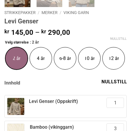
STRIKKEPAKKER
/
MERKER
/
VIKING GARN
Levi Genser
Prisområde:
kr
145,00
–
kr
290,00
kr 145,00
NULLSTILL
: 2 år
Velg størrelse
til
kr 290,00
2 år
4 år
6-8 år
10 år
12 år
NULLSTILL
Innhold
Levi Genser (Oppskrift)
Bamboo (vikinggarn)