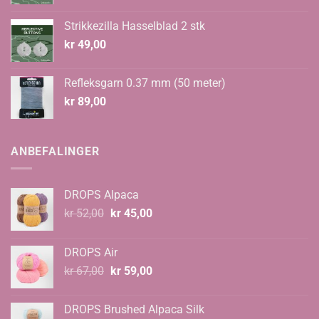
Strikkezilla Hasselblad 2 stk
kr
49,00
Refleksgarn 0.37 mm (50 meter)
kr
89,00
ANBEFALINGER
DROPS Alpaca
Opprinnelig
Nåværende
kr
52,00
kr
45,00
pris
pris
var:
er:
DROPS Air
kr 52,00.
kr 45,00.
Opprinnelig
Nåværende
kr
67,00
kr
59,00
pris
pris
var:
er:
DROPS Brushed Alpaca Silk
kr 67,00.
kr 59,00.