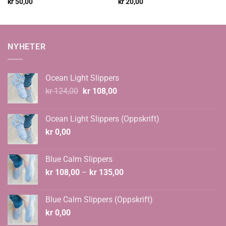
kr
50,00
kr
20,00
NYHETER
Ocean Light Slippers
Opprinnelig
Nåværende
kr
124,00
kr
108,00
pris
pris
var:
er:
Ocean Light Slippers (Oppskrift)
kr 124,00.
kr 108,00.
kr
0,00
Blue Calm Slippers
Prisområde:
kr
108,00
–
kr
135,00
kr 108,00
til
Blue Calm Slippers (Oppskrift)
kr 135,00
kr
0,00