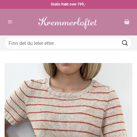
Skip
Gratis frakt over 799,-
to
content
Søk
etter: