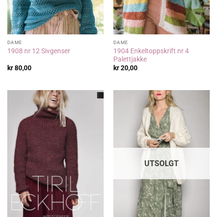
DAME
DAME
1904 Enkeltoppskrift nr 4
1908 nr 12 Sivgenser
Palettjakke
kr
80,00
kr
20,00
UTSOLGT