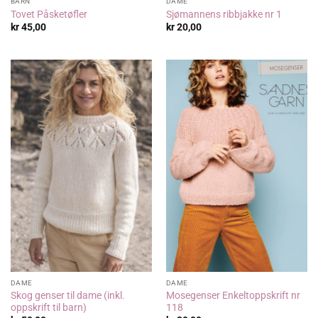
BARN
DAME
Tovet Påsketøfler
Sjømannens ribbjakke nr 1
kr
45,00
kr
20,00
DAME
DAME
Skog genser til dame (inkl.
Mosegenser Enkeltoppskrift nr
oppskrift til barn)
118