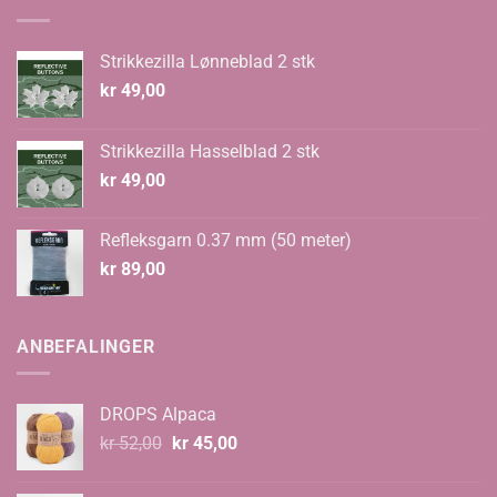
Strikkezilla Lønneblad 2 stk
kr
49,00
Strikkezilla Hasselblad 2 stk
kr
49,00
Refleksgarn 0.37 mm (50 meter)
kr
89,00
ANBEFALINGER
DROPS Alpaca
Opprinnelig
Nåværende
kr
52,00
kr
45,00
pris
pris
var:
er: