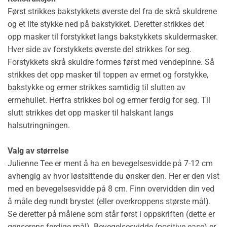
Først strikkes bakstykkets øverste del fra de skrå skuldrene
og et lite stykke ned på bakstykket. Deretter strikkes det
opp masker til forstykket langs bakstykkets skuldermasker.
Hver side av forstykkets øverste del strikkes for seg.
Forstykkets skrå skuldre formes først med vendepinne. Så
strikkes det opp masker til toppen av ermet og forstykke,
bakstykke og ermer strikkes samtidig til slutten av
ermehullet. Herfra strikkes bol og ermer ferdig for seg. Til
slutt strikkes det opp masker til halskant langs
halsutringningen.
Valg av størrelse
Julienne Tee er ment å ha en bevegelsesvidde på 7-12 cm
avhengig av hvor løstsittende du ønsker den. Her er den vist
med en bevegelsesvidde på 8 cm. Finn overvidden din ved
å måle deg rundt brystet (eller overkroppens største mål).
Se deretter på målene som står først i oppskriften (dette er
genserens ferdige mål). Bevegelsesvidde (positive ease) er