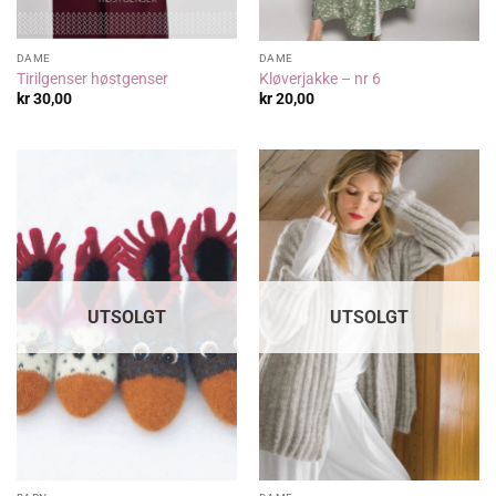
DAME
DAME
Tirilgenser høstgenser
Kløverjakke – nr 6
kr
30,00
kr
20,00
UTSOLGT
UTSOLGT