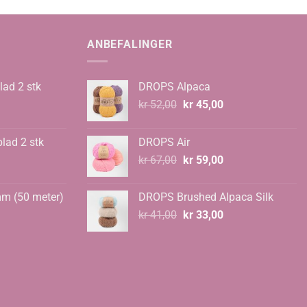
ANBEFALINGER
lad 2 stk
DROPS Alpaca
Opprinnelig
Nåværende
kr
52,00
kr
45,00
pris
pris
var:
er:
blad 2 stk
DROPS Air
kr 52,00.
kr 45,00.
Opprinnelig
Nåværende
kr
67,00
kr
59,00
pris
pris
var:
er:
mm (50 meter)
DROPS Brushed Alpaca Silk
kr 67,00.
kr 59,00.
Opprinnelig
Nåværende
kr
41,00
kr
33,00
pris
pris
var:
er:
kr 41,00.
kr 33,00.