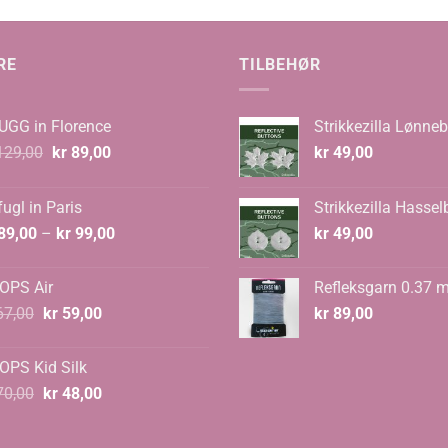
0
RE
TILBEHØR
UGG in Florence
Strikkezilla Lønneb
Opprinnelig
Nåværende
29,00
kr
89,00
kr
49,00
pris
pris
var:
er:
ugl in Paris
Strikkezilla Hassel
kr 129,00.
kr 89,00.
Prisområde:
89,00
–
kr
99,00
kr
49,00
kr 89,00
til
OPS Air
Refleksgarn 0.37 
kr 99,00
Opprinnelig
Nåværende
7,00
kr
59,00
kr
89,00
pris
pris
var:
er:
OPS Kid Silk
kr 67,00.
kr 59,00.
Opprinnelig
Nåværende
0,00
kr
48,00
pris
pris
var:
er: