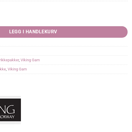
rende
8,00.
LEGG I HANDLEKURV
rikkepakker
,
Viking Garn
akke
,
Viking Garn