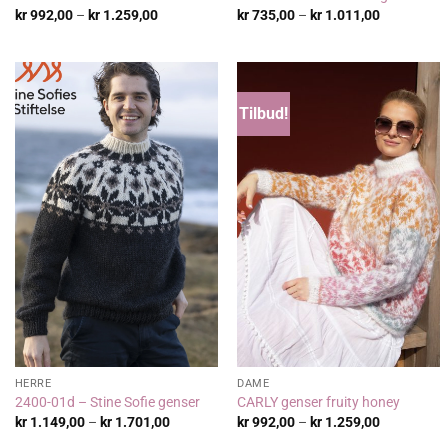
Prisområde:
Prisområde
kr
992,00
–
kr
1.259,00
kr
735,00
–
kr
1.011,00
kr 992,00
kr 735,00
til
til
kr 1.259,00
kr 1.011,0
Tilbud!
HERRE
DAME
2400-01d – Stine Sofie genser
CARLY genser fruity honey
Prisområde:
Prisområde
kr
1.149,00
–
kr
1.701,00
kr
992,00
–
kr
1.259,00
kr 1.149,00
kr 992,00