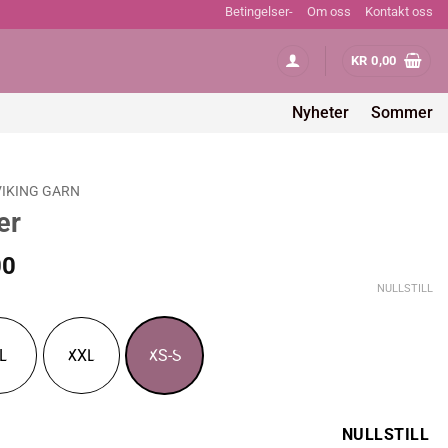
Betingelser-
Om oss
Kontakt oss
KR
0,00
Nyheter
Sommer
VIKING GARN
er
Prisområde:
00
kr 588,00
NULLSTILL
til
kr 833,00
L
XXL
XS-S
NULLSTILL