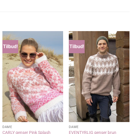
Tilbud!
Tilbud!
DAME
DAME
CARLY genser Pink Splash
EVENTYRLIG genser brun