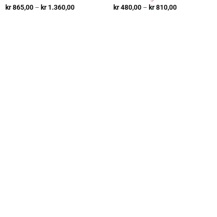
:
Prisområde:
Prisområde:
kr
865,00
–
kr
1.360,00
kr
480,00
–
kr
810,00
kr 865,00
kr 480,00
til
til
0
kr 1.360,00
kr 810,00
: