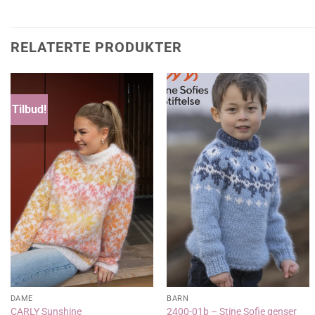
RELATERTE PRODUKTER
Tilbud!
DAME
BARN
CARLY Sunshine
2400-01b – Stine Sofie genser