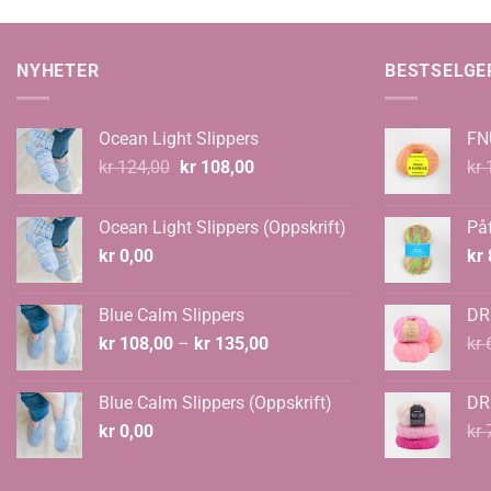
til
til
kr 1.701,00
kr 1.259,0
NYHETER
BESTSELGE
Ocean Light Slippers
FN
Opprinnelig
Nåværende
kr
124,00
kr
108,00
kr
1
pris
pris
var:
er:
Ocean Light Slippers (Oppskrift)
Påf
kr 124,00.
kr 108,00.
kr
0,00
kr
Blue Calm Slippers
DR
Prisområde:
kr
108,00
–
kr
135,00
kr
6
kr 108,00
til
Blue Calm Slippers (Oppskrift)
DR
kr 135,00
kr
0,00
kr
7