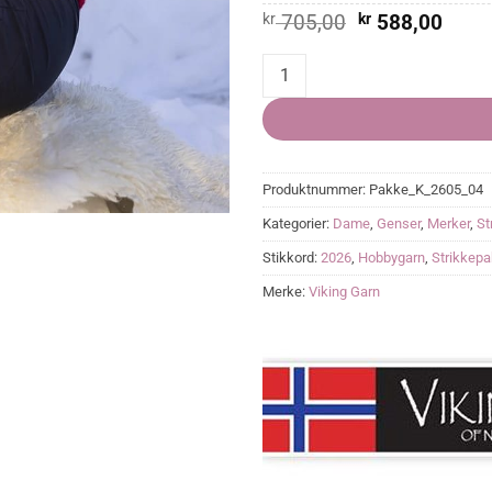
Opprinnelig
Nåvæ
kr
705,00
kr
588,00
pris
pris
var:
er:
Heia Norge Genser quantity
kr 705,00.
kr 58
Produktnummer:
Pakke_K_2605_04
Kategorier:
Dame
,
Genser
,
Merker
,
St
Stikkord:
2026
,
Hobbygarn
,
Strikkep
Merke:
Viking Garn