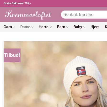
Skip
Gratis frakt over 799,-
to
Søk
content
etter:
Garn
Dame
Herre
Barn
Baby
Hjem
K
Tilbud!