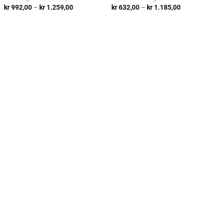
Prisområde:
Prisområde:
kr
992,00
–
kr
1.259,00
kr
632,00
–
kr
1.185,00
kr 992,00
kr 632,00
til
til
kr 1.259,00
kr 1.185,00