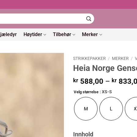
jæledyr
Høytider
Tilbehør
Merker
STRIKKEPAKKER
/
MERKER
/
Heia Norge Gens
kr
588,00
–
kr
833,
: XS-S
Velg størrelse
M
L
X
Innhold