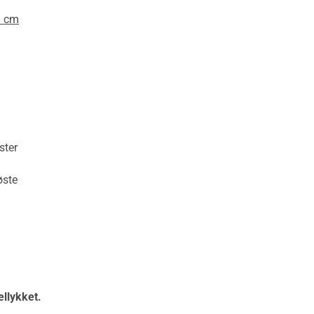
 cm
ter
ste
ellykket.