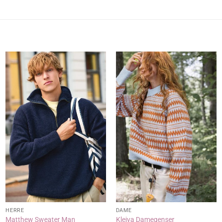
HERRE
DAME
Matthew Sweater Man
Kleiva Damegenser