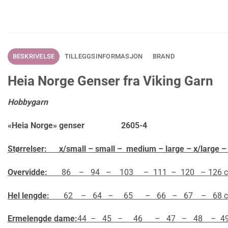
BESKRIVELSE
TILLEGGSINFORMASJON
BRAND
Heia Norge Genser fra Viking Garn
Hobbygarn
«Heia Norge» genser 2605-4
Størrelser: x/small – small – medium – large – x/large – 
Overvidde:
86 – 94 – 103 – 111 – 120 – 126 
Hel lengde:
62 – 64 – 65 – 66 – 67 – 68 
Ermelengde dame:
44 – 45 – 46 – 47 – 48 – 49