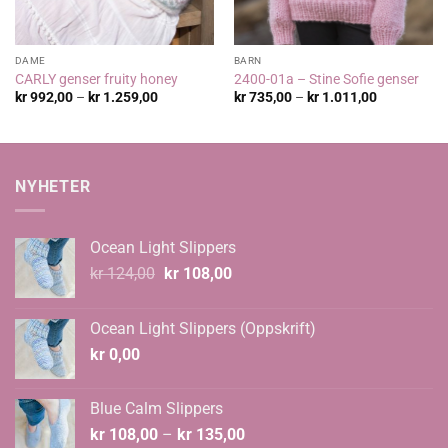
DAME
BARN
CARLY genser fruity honey
2400-01a – Stine Sofie genser
Prisområde:
Prisområde
kr
992,00
–
kr
1.259,00
kr
735,00
–
kr
1.011,00
kr 992,00
kr 735,00
til
til
kr 1.259,00
kr 1.011,00
NYHETER
Ocean Light Slippers
Opprinnelig
Nåværende
kr
124,00
kr
108,00
pris
pris
var:
er:
Ocean Light Slippers (Oppskrift)
kr 124,00.
kr 108,00.
kr
0,00
Blue Calm Slippers
Prisområde:
kr
108,00
–
kr
135,00