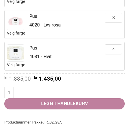
Velg farge
Pus
4020 - Lys rosa
Velg farge
Pus
4031 - Hvit
Velg farge
Opprinnelig
Nåværende
kr
1.885,00
kr
1.435,00
pris
pris
var:
er:
HANAMI genser quantity
kr 1.885,00.
kr 1.435,00.
LEGG I HANDLEKURV
Produktnummer:
Pakke_IR_02_28A