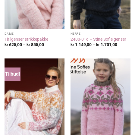
DAME
HERRE
Tirilgenser strikkepakke
2400-01d – Stine Sofie genser
Prisområde:
Prisområ
kr
625,00
–
kr
855,00
kr
1.149,00
–
kr
1.701,00
kr 625,00
kr 1.149,
til
til
kr 855,00
kr 1.701,
Tilbud!