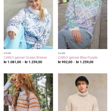
DAME
DAME
CARLY genser Ocean Breeze
CARLY genser Blue Purple
Prisområde:
Prisområde
kr
1.081,00
–
kr
1.259,00
kr
992,00
–
kr
1.259,00
kr 1.081,00
kr 992,00
til
til
kr 1.259,00
kr 1.259,00