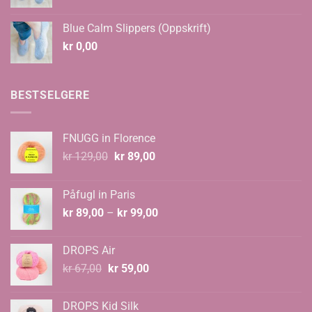
kr 108,00
til
Blue Calm Slippers (Oppskrift)
kr 135,00
kr
0,00
BESTSELGERE
FNUGG in Florence
Opprinnelig
Nåværende
kr
129,00
kr
89,00
pris
pris
var:
er:
Påfugl in Paris
kr 129,00.
kr 89,00.
Prisområde:
kr
89,00
–
kr
99,00
kr 89,00
til
DROPS Air
kr 99,00
Opprinnelig
Nåværende
kr
67,00
kr
59,00
pris
pris
var:
er:
DROPS Kid Silk
kr 67,00.
kr 59,00.