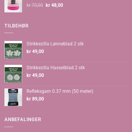
Opprinnelig
Nåværende
kr
70,00
kr
48,00
pris
pris
var:
er:
kr 70,00.
kr 48,00.
TILBEHØR
Strikkezilla Lønneblad 2 stk
kr
49,00
Strikkezilla Hasselblad 2 stk
kr
49,00
Refleksgarn 0.37 mm (50 meter)
kr
89,00
ANBEFALINGER