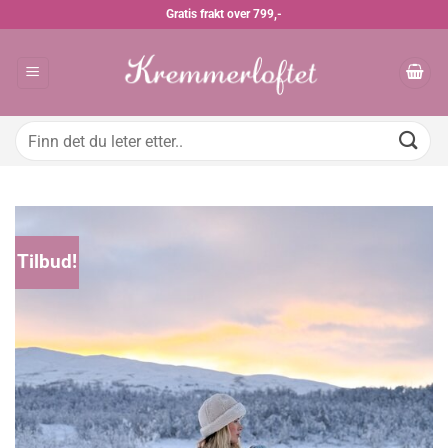
Skip
Gratis frakt over 799,-
to
content
Søk
etter:
Tilbud!