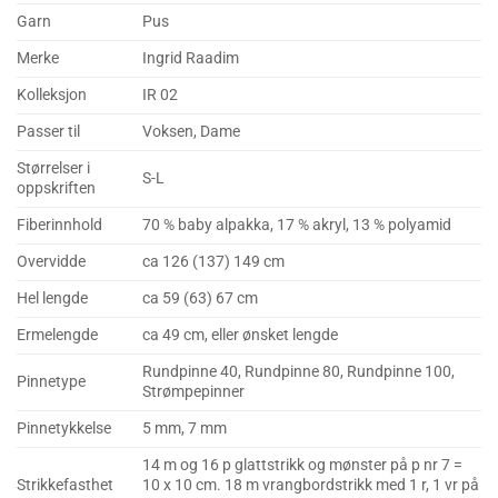
Garn
Pus
Merke
Ingrid Raadim
Kolleksjon
IR 02
Passer til
Voksen, Dame
Størrelser i
S-L
oppskriften
Fiberinnhold
70 % baby alpakka, 17 % akryl, 13 % polyamid
Overvidde
ca 126 (137) 149 cm
Hel lengde
ca 59 (63) 67 cm
Ermelengde
ca 49 cm, eller ønsket lengde
Rundpinne 40, Rundpinne 80, Rundpinne 100,
Pinnetype
Strømpepinner
Pinnetykkelse
5 mm, 7 mm
14 m og 16 p glattstrikk og mønster på p nr 7 =
Strikkefasthet
10 x 10 cm. 18 m vrangbordstrikk med 1 r, 1 vr på