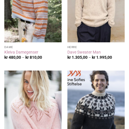
DAME
HERRE
Kleiva Damegenser
Dave Sweater Man
Prisområde:
Prisområ
kr
480,00
–
kr
810,00
kr
1.305,00
–
kr
1.995,00
kr 480,00
kr 1.305,
til
til
kr 810,00
kr 1.995,