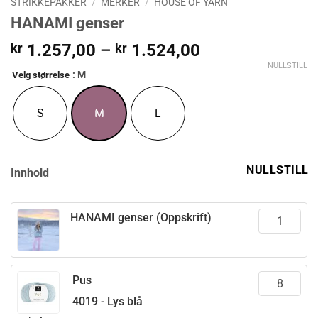
STRIKKEPAKKER
/
MERKER
/
HOUSE OF YARN
HANAMI genser
Prisområde:
kr
1.257,00
–
kr
1.524,00
kr 1.257,00
NULLSTILL
: M
Velg størrelse
til
kr 1.524,00
S
M
L
NULLSTILL
Innhold
HANAMI genser (Oppskrift)
Pus
4019 - Lys blå