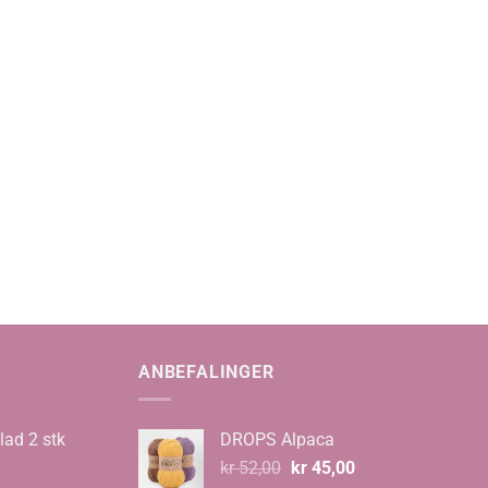
ANBEFALINGER
lad 2 stk
DROPS Alpaca
Opprinnelig
Nåværende
kr
52,00
kr
45,00