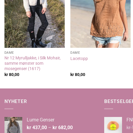
DAME
DAME
Nr 12 Myrulljakke, i Silk Mohair,
Lacetopp
samme mønster som
mosegenser (1617)
kr
80,00
kr
80,00
NYHETER
BESTSELGE
Lume Genser
FN
Prisområde:
kr
437,00
–
kr
682,00
kr
1