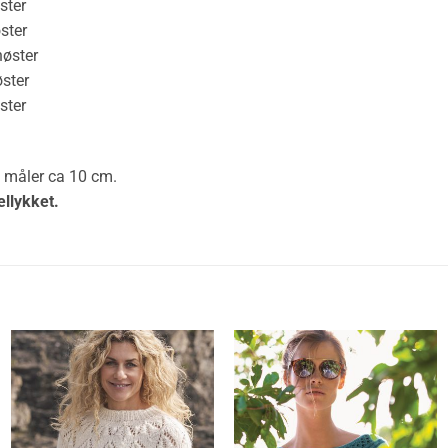
ter
ter
øster
ter
ter
7 måler ca 10 cm.
ellykket.