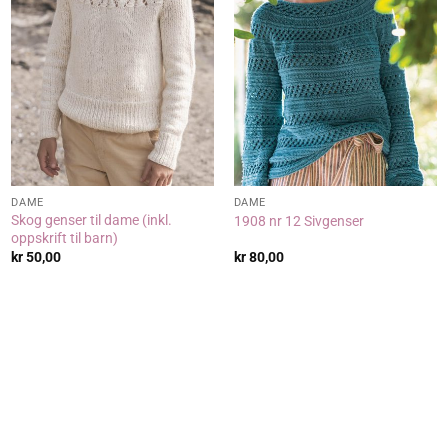
DAME
DAME
Skog genser til dame (inkl.
1908 nr 12 Sivgenser
oppskrift til barn)
kr
50,00
kr
80,00