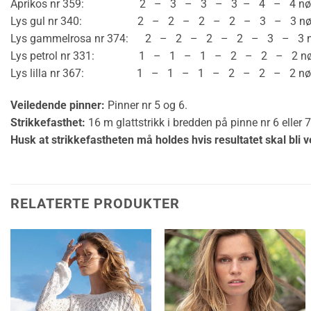
Aprikos nr 359: 2 – 3 – 3 – 3 – 4 – 4 nøs
Lys gul nr 340: 2 – 2 – 2 – 2 – 3 – 3 nøs
Lys gammelrosa nr 374: 2 – 2 – 2 – 2 – 3 – 3 n
Lys petrol nr 331: 1 – 1 – 1 – 2 – 2 – 2 nøs
Lys lilla nr 367: 1 – 1 – 1 – 2 – 2 – 2 nøs
Veiledende pinner:
Pinner nr 5 og 6.
Strikkefasthet:
16 m glattstrikk i bredden på pinne nr 6 eller 
Husk at strikkefastheten må holdes hvis resultatet skal bli v
RELATERTE PRODUKTER