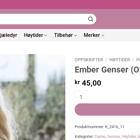
jæledyr
Høytider
Tilbehør
Merker
OPPSKRIFTER
/
HØYTIDER
/
P
Ember Genser (Op
kr
45,00
Ember Genser (Oppskrift) quanti
Produktnummer:
K_2416_11
Kategorier:
Dame
,
Genser
,
Høytider
,
M