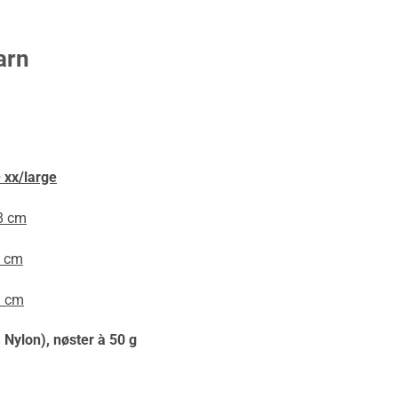
arn
 xx/large
 cm
 cm
 cm
Nylon), nøster à 50 g