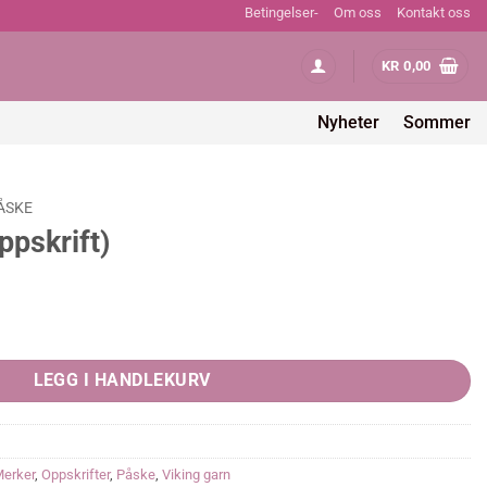
Betingelser-
Om oss
Kontakt oss
KR
0,00
Nyheter
Sommer
ÅSKE
pskrift)
ty
LEGG I HANDLEKURV
erker
,
Oppskrifter
,
Påske
,
Viking garn