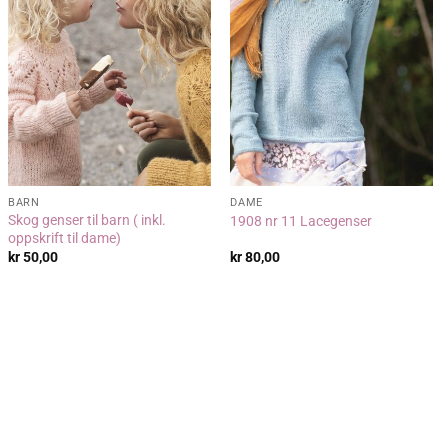
BARN
DAME
Skog genser til barn ( inkl.
1908 nr 11 Lacegenser
oppskrift til dame)
kr
50,00
kr
80,00