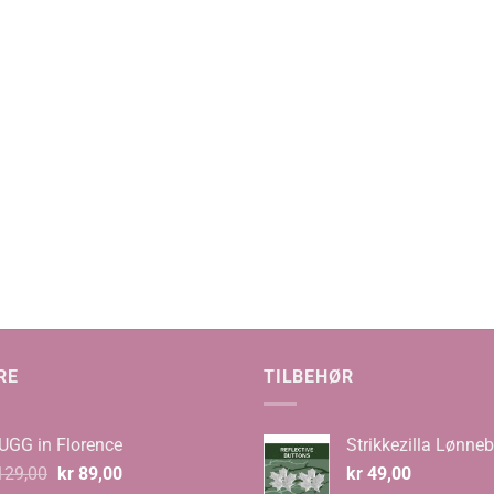
RE
TILBEHØR
UGG in Florence
Strikkezilla Lønneb
Opprinnelig
Nåværende
29,00
kr
89,00
kr
49,00