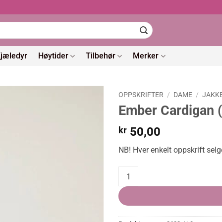
jæledyr
Høytider
Tilbehør
Merker
OPPSKRIFTER
/
DAME
/
JAKK
Ember Cardigan (
kr
50,00
NB! Hver enkelt oppskrift selg
Ember Cardigan (Oppskrift) quan