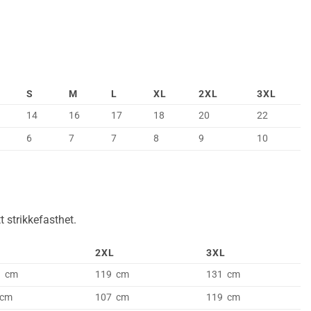
S
M
L
XL
2XL
3XL
14
16
17
18
20
22
6
7
7
8
9
10
 strikkefasthet.
2XL
3XL
1 cm
119 cm
131 cm
 cm
107 cm
119 cm