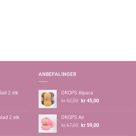
ANBEFALINGER
lad 2 stk
DROPS Alpaca
Opprinnelig
Nåværende
kr
52,00
kr
45,00
pris
pris
var:
er:
blad 2 stk
DROPS Air
kr 52,00.
kr 45,00.
Opprinnelig
Nåværende
kr
67,00
kr
59,00
pris
pris