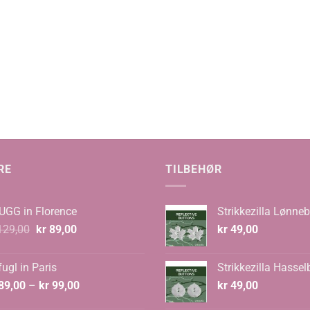
RE
TILBEHØR
UGG in Florence
Strikkezilla Lønneb
Opprinnelig
Nåværende
29,00
kr
89,00
kr
49,00
pris
pris
var:
er:
ugl in Paris
Strikkezilla Hassel
kr 129,00.
kr 89,00.
Prisområde:
89,00
–
kr
99,00
kr
49,00
kr 89,00