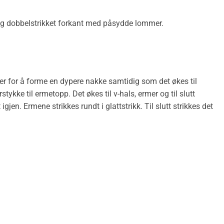
r og dobbelstrikket forkant med påsydde lommer.
ner for å forme en dypere nakke samtidig som det økes til
ykke til ermetopp. Det økes til v-hals, ermer og til slutt
igjen. Ermene strikkes rundt i glattstrikk. Til slutt strikkes det