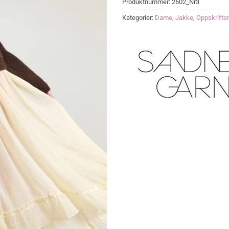
Produktnummer:
2602_Nr3
Kategorier:
Dame
,
Jakke
,
Oppskrifter