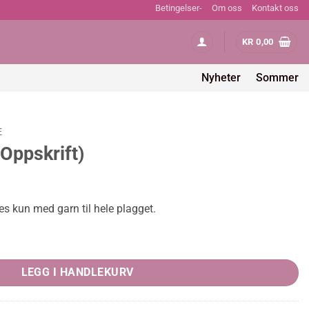
Betingelser-
Om oss
Kontakt oss
KR
0,00
Nyheter
Sommer
E
Oppskrift)
es kun med garn til hele plagget.
tity
LEGG I HANDLEKURV