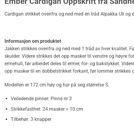
Ember Cardigan Oppskrift fra Sandn
Cardigan strikket ovenfra og ned med én tråd Alpakka Ull og é
Informasjon om produktet
Jakken strikkes ovenfra og ned med 1 tråd av hver kvalitet. F
skulder. Videre strikkes det opp masker til venstre og høyre for
ermehull, før arbeidet deles til ermer, for- og bakstykket. Videre
opp masker til en dobbelstrikket forkant, før lommer strikkes 
Modellen er 172 cm høy og har på seg størrelse S.
Veiledende pinner:
Pinne nr 3
Strikkefasthet:
24 masker = 10 cm
Tilbehør:
3 knapper