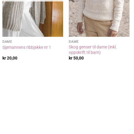
DAME
DAME
Skog genser til dame (inkl.
Sjømannens ribbjakke nr 1
oppskrift til barn)
kr
20,00
kr
50,00