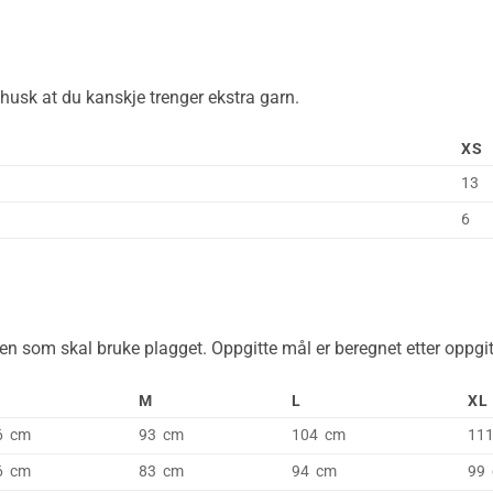
husk at du kanskje trenger ekstra garn.
XS
13
6
n som skal bruke plagget. Oppgitte mål er beregnet etter oppgitt
M
L
XL
6 cm
93 cm
104 cm
11
6 cm
83 cm
94 cm
99