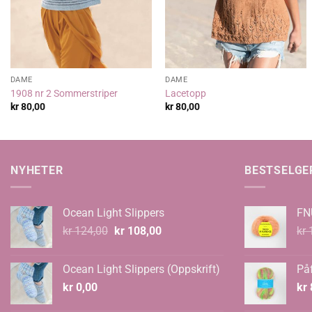
DAME
DAME
1908 nr 2 Sommerstriper
Lacetopp
kr
80,00
kr
80,00
NYHETER
BESTSELGE
Ocean Light Slippers
FN
Opprinnelig
Nåværende
kr
124,00
kr
108,00
kr
1
pris
pris
var:
er:
Ocean Light Slippers (Oppskrift)
Påf
kr 124,00.
kr 108,00.
kr
0,00
kr