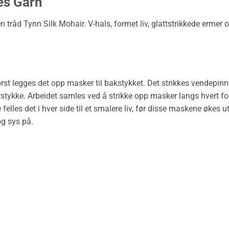
es Garn
n tråd Tynn Silk Mohair. V-hals, formet liv, glattstrikkede erme
ørst legges det opp masker til bakstykket. Det strikkes vendepin
stykke. Arbeidet samles ved å strikke opp masker langs hvert forst
 felles det i hver side til et smalere liv, før disse maskene økes ut 
og sys på.