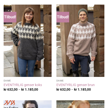
Tilbud!
Tilbud!
DAME
DAME
EVENTYRLIG genser koks
EVENTYRLIG genser brun
Prisområde:
Prisområde
kr
632,00
–
kr
1.185,00
kr
632,00
–
kr
1.185,00
kr 632,00
kr 632,00
til
til
kr 1.185,00
kr 1.185,00