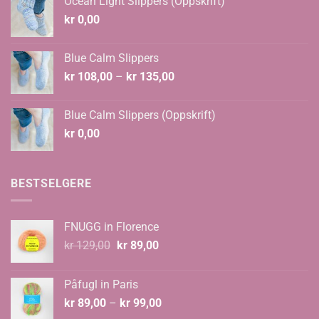
Ocean Light Slippers (Oppskrift)
kr 124,00.
kr 108,00.
kr
0,00
Blue Calm Slippers
Prisområde:
kr
108,00
–
kr
135,00
kr 108,00
til
Blue Calm Slippers (Oppskrift)
kr 135,00
kr
0,00
BESTSELGERE
FNUGG in Florence
Opprinnelig
Nåværende
kr
129,00
kr
89,00
pris
pris
var:
er:
Påfugl in Paris
kr 129,00.
kr 89,00.
Prisområde:
kr
89,00
–
kr
99,00
kr 89,00