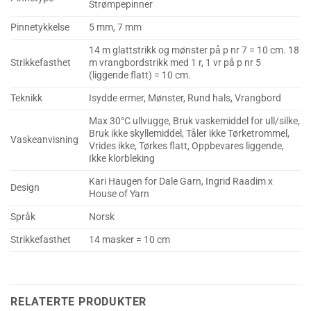
Strømpepinner
Pinnetykkelse
5 mm, 7 mm
14 m glattstrikk og mønster på p nr 7 = 10 cm. 18
Strikkefasthet
m vrangbordstrikk med 1 r, 1 vr på p nr 5
(liggende flatt) = 10 cm.
Teknikk
Isydde ermer, Mønster, Rund hals, Vrangbord
Max 30°C ullvugge, Bruk vaskemiddel for ull/silke,
Bruk ikke skyllemiddel, Tåler ikke Tørketrommel,
Vaskeanvisning
Vrides ikke, Tørkes flatt, Oppbevares liggende,
Ikke klorbleking
Kari Haugen for Dale Garn, Ingrid Raadim x
Design
House of Yarn
Språk
Norsk
Strikkefasthet
14 masker = 10 cm
RELATERTE PRODUKTER