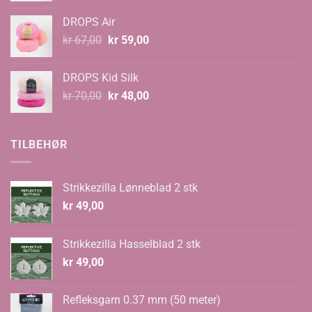
til
DROPS Air
kr 99,00
Opprinnelig
Nåværende
kr
67,00
kr
59,00
pris
pris
var:
er:
DROPS Kid Silk
kr 67,00.
kr 59,00.
Opprinnelig
Nåværende
kr
70,00
kr
48,00
pris
pris
var:
er:
kr 70,00.
kr 48,00.
TILBEHØR
Strikkezilla Lønneblad 2 stk
kr
49,00
Strikkezilla Hasselblad 2 stk
kr
49,00
Refleksgarn 0.37 mm (50 meter)