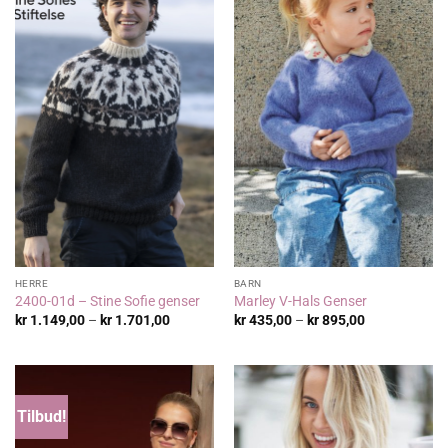
HERRE
BARN
2400-01d – Stine Sofie genser
Marley V-Hals Genser
Prisområde:
Prisområde:
kr
1.149,00
–
kr
1.701,00
kr
435,00
–
kr
895,00
kr 1.149,00
kr 435,00
til
til
kr 1.701,00
kr 895,00
Tilbud!