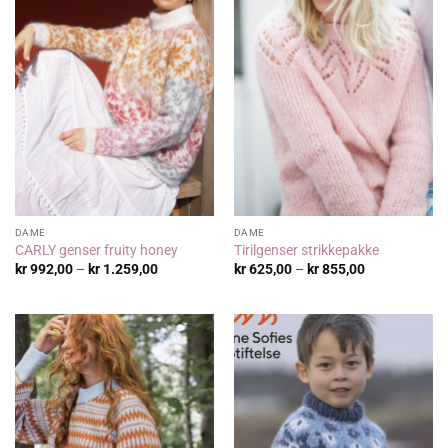
DAME
DAME
CARLY genser fruity honey
Tirilgenser strikkepakke
Prisområde:
Prisområde:
kr
992,00
–
kr
1.259,00
kr
625,00
–
kr
855,00
kr 992,00
kr 625,00
til
til
kr 1.259,00
kr 855,00