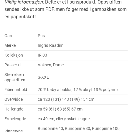
Viktig informasjon:
Dette er et lisensprodukt. Oppskriften
sendes ikke ut som PDF, men følger med i garnpakken som
en papirutskrift.
Garn
Pus
Merke
Ingrid Raadim
Kolleksjon
IR 03
Passer til
Voksen, Dame
Størrelser i
S-XXL
oppskriften
Fiberinnhold
70 % baby alpakka, 17 % akryl, 13 % polyamid
Overvidde
ca 120 (131) 143 (149) 154 cm
Hel lengde
ca 59 (61) 63 (65) 67 cm
Ermelengde
ca 49 cm, eller ønsket lengde
Rundpinne 40, Rundpinne 80, Rundpinne 100,
Pinnetype