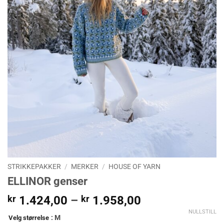
STRIKKEPAKKER
/
MERKER
/
HOUSE OF YARN
ELLINOR genser
Prisområde:
kr
1.424,00
–
kr
1.958,00
kr 1.424,00
NULLSTILL
: M
Velg størrelse