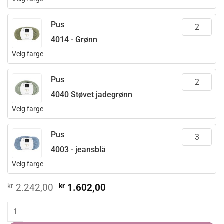
Pus
4014 - Grønn
Velg farge
Pus
4040 Støvet jadegrønn
Velg farge
Pus
4003 - jeansblå
Velg farge
Opprinnelig
Nåværende
kr
2.242,00
kr
1.602,00
pris
pris
var:
er:
ELLINOR genser quantity
kr 2.242,00.
kr 1.602,00.