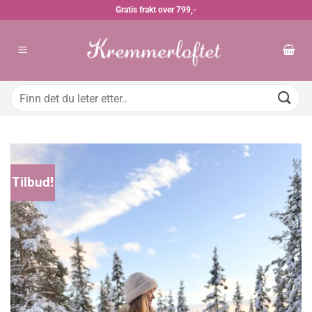
Skip
Gratis frakt over 799,-
to
content
Søk
etter:
Tilbud!