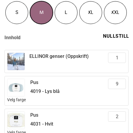
til
kr 1.958,00
S
M
L
XL
XXL
NULLSTILL
Innhold
ELLINOR genser (Oppskrift)
Pus
4019 - Lys blå
Velg farge
Pus
4031 - Hvit
Velg farge