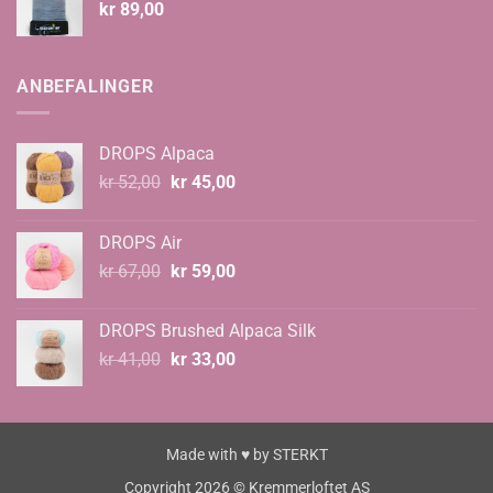
kr
89,00
ANBEFALINGER
DROPS Alpaca
Opprinnelig
Nåværende
kr
52,00
kr
45,00
pris
pris
var:
er:
DROPS Air
kr 52,00.
kr 45,00.
Opprinnelig
Nåværende
kr
67,00
kr
59,00
pris
pris
var:
er:
DROPS Brushed Alpaca Silk
kr 67,00.
kr 59,00.
Opprinnelig
Nåværende
kr
41,00
kr
33,00
pris
pris
var:
er:
kr 41,00.
kr 33,00.
Made with ♥ by
STERKT
Copyright 2026 © Kremmerloftet AS