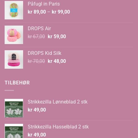
Påfugl in Paris
kr 129,00.
kr 89,00.
Prisområde:
kr
89,00
–
kr
99,00
kr 89,00
til
DROPS Air
kr 99,00
Opprinnelig
Nåværende
kr
67,00
kr
59,00
pris
pris
var:
er:
DROPS Kid Silk
kr 67,00.
kr 59,00.
Opprinnelig
Nåværende
kr
70,00
kr
48,00
pris
pris
var:
er:
kr 70,00.
kr 48,00.
TILBEHØR
Strikkezilla Lønneblad 2 stk
kr
49,00
Strikkezilla Hasselblad 2 stk
kr
49,00