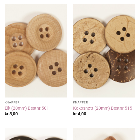
kr 322,00.
kr 250,00.
KNAPPER
KNAPPER
Eik (20mm) Bestnr.501
Kokosnøtt (20mm) Bestnr.515
kr
5,00
kr
4,00