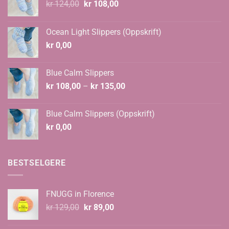
Opprinnelig
Nåværende
kr
124,00
kr
108,00
pris
pris
var:
er:
Ocean Light Slippers (Oppskrift)
kr 124,00.
kr 108,00.
kr
0,00
Blue Calm Slippers
Prisområde:
kr
108,00
–
kr
135,00
kr 108,00
til
Blue Calm Slippers (Oppskrift)
kr 135,00
kr
0,00
BESTSELGERE
FNUGG in Florence
Opprinnelig
Nåværende
kr
129,00
kr
89,00
pris
pris
var:
er: