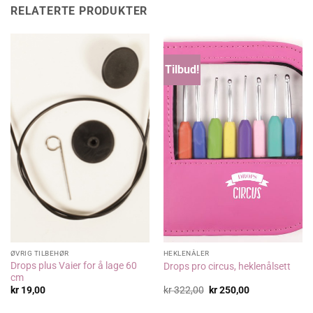
RELATERTE PRODUKTER
Tilbud!
ØVRIG TILBEHØR
HEKLENÅLER
Drops plus Vaier for å lage 60
Drops pro circus, heklenålsett
cm
Opprinnelig
Nåværende
kr
19,00
kr
322,00
kr
250,00
pris
pris
var:
er: