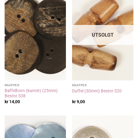
UTSOLGT
KNAPPER
KNAPPER
Bøffelhorn (kantet) (25mm)
Duffel (30mm) Bestnr.520
Bestnr.538
kr
14,00
kr
9,00