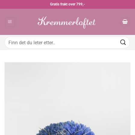
Skip
Gratis frakt over 799,-
to
content
Søk
etter: