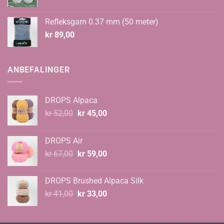
Refleksgarn 0.37 mm (50 meter)
kr
89,00
ANBEFALINGER
DROPS Alpaca
Opprinnelig
Nåværende
kr
52,00
kr
45,00
pris
pris
var:
er:
DROPS Air
kr 52,00.
kr 45,00.
Opprinnelig
Nåværende
kr
67,00
kr
59,00
pris
pris
var:
er:
DROPS Brushed Alpaca Silk
kr 67,00.
kr 59,00.
Opprinnelig
Nåværende
kr
41,00
kr
33,00
pris
pris
var:
er: