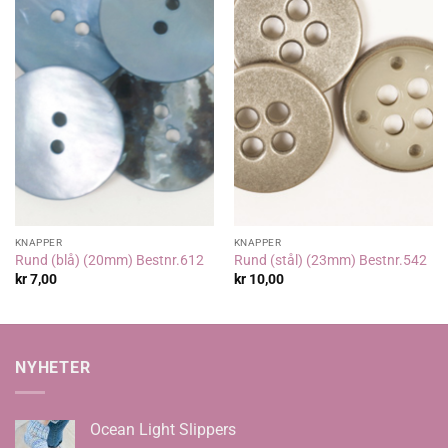
KNAPPER
KNAPPER
Rund (blå) (20mm) Bestnr.612
Rund (stål) (23mm) Bestnr.542
kr
7,00
kr
10,00
NYHETER
Ocean Light Slippers