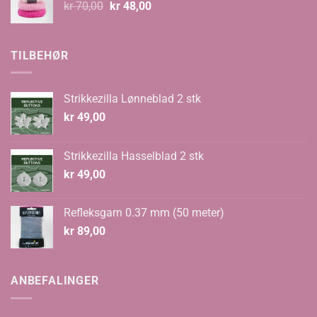
Opprinnelig
Nåværende
kr
70,00
kr
48,00
pris
pris
var:
er:
kr 70,00.
kr 48,00.
TILBEHØR
Strikkezilla Lønneblad 2 stk
kr
49,00
Strikkezilla Hasselblad 2 stk
kr
49,00
Refleksgarn 0.37 mm (50 meter)
kr
89,00
ANBEFALINGER