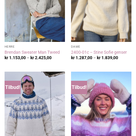
HERRE
DAME
Brendan Sweater Man Tweed
2400-01c – Stine Sofie genser
Prisområde:
Prisområ
kr
1.153,00
–
kr
2.425,00
kr
1.287,00
–
kr
1.839,00
kr 1.153,00
kr 1.287,
til
til
kr 2.425,00
kr 1.839,
Tilbud!
Tilbud!