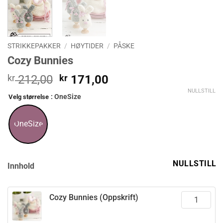
STRIKKEPAKKER
/
HØYTIDER
/
PÅSKE
Cozy Bunnies
Opprinnelig
Nåværende
kr
212,00
kr
171,00
pris
pris
NULLSTILL
: OneSize
Velg størrelse
var:
er:
kr 212,00.
kr 171,00.
OneSize
NULLSTILL
Innhold
Cozy Bunnies (Oppskrift)