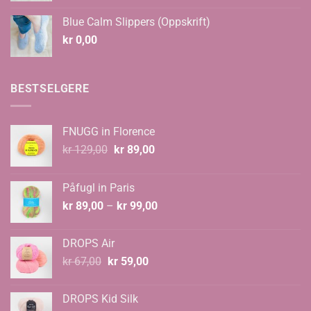
til
Blue Calm Slippers (Oppskrift)
kr 135,00
kr
0,00
BESTSELGERE
FNUGG in Florence
Opprinnelig
Nåværende
kr
129,00
kr
89,00
pris
pris
var:
er:
Påfugl in Paris
kr 129,00.
kr 89,00.
Prisområde:
kr
89,00
–
kr
99,00
kr 89,00
til
DROPS Air
kr 99,00
Opprinnelig
Nåværende
kr
67,00
kr
59,00
pris
pris
var:
er:
DROPS Kid Silk
kr 67,00.
kr 59,00.