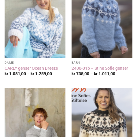
DAME
BARN
CARLY genser Ocean Breeze
2400-01b – Stine Sofie genser
Prisområde:
Prisområde
kr
1.081,00
–
kr
1.259,00
kr
735,00
–
kr
1.011,00
kr 1.081,00
kr 735,00
til
til
kr 1.259,00
kr 1.011,00