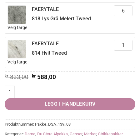
FAERYTALE
818 Lys Grå Melert Tweed
Velg farge
FAERYTALE
814 Hvit Tweed
Velg farge
Opprinnelig
Nåværende
kr
833,00
kr
588,00
pris
pris
var:
er:
CORTINA halv-zip genser quantity
kr 833,00.
kr 588,00.
LEGG I HANDLEKURV
Produktnummer:
Pakke_DSA_139_08
Kategorier:
Dame
,
Du Store Alpakka
,
Genser
,
Merker
,
Strikkepakker