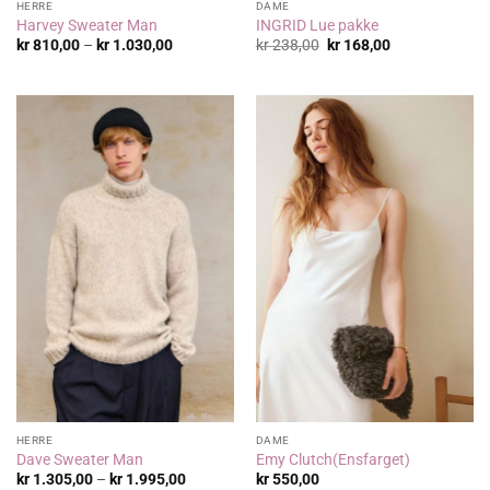
HERRE
DAME
Harvey Sweater Man
INGRID Lue pakke
Prisområde:
Opprinnelig
Nåværende
kr
810,00
–
kr
1.030,00
kr
238,00
kr
168,00
kr 810,00
pris
pris
til
var:
er:
kr 1.030,00
kr 238,00.
kr 168,00.
HERRE
DAME
Dave Sweater Man
Emy Clutch(Ensfarget)
Prisområde:
kr
1.305,00
–
kr
1.995,00
kr
550,00