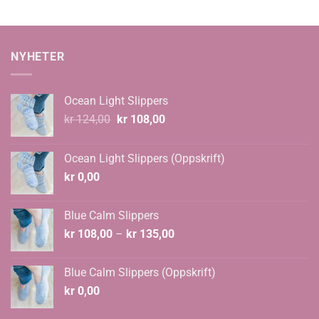
kr 1.305,00
til
kr 1.995,00
NYHETER
Ocean Light Slippers
Opprinnelig
Nåværende
kr
124,00
kr
108,00
pris
pris
var:
er:
Ocean Light Slippers (Oppskrift)
kr 124,00.
kr 108,00.
kr
0,00
Blue Calm Slippers
Prisområde:
kr
108,00
–
kr
135,00
kr 108,00
til
Blue Calm Slippers (Oppskrift)
kr 135,00
kr
0,00