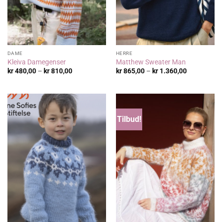
DAME
HERRE
Kleiva Damegenser
Matthew Sweater Man
Prisområde:
Prisområde
kr
480,00
–
kr
810,00
kr
865,00
–
kr
1.360,00
kr 480,00
kr 865,00
til
til
kr 810,00
kr 1.360,00
Tilbud!