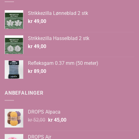
Strikkezilla Lønneblad 2 stk
kr
49,00
Strikkezilla Hasselblad 2 stk
kr
49,00
Refleksgarn 0.37 mm (50 meter)
kr
89,00
ANBEFALINGER
DROPS Alpaca
Opprinnelig
Nåværende
kr
52,00
kr
45,00
pris
pris
var:
er:
DROPS Air