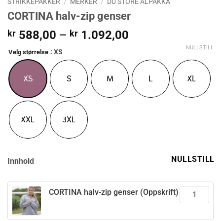
STRIKKEPAKKER
/
MERKER
/
DU STORE ALPAKKA
CORTINA halv-zip genser
Prisområde:
kr
588,00
–
kr
1.092,00
kr 588,00
NULLSTILL
: XS
Velg størrelse
til
kr 1.092,00
XS
S
M
L
XL
XXL
3XL
NULLSTILL
Innhold
CORTINA halv-zip genser (Oppskrift)