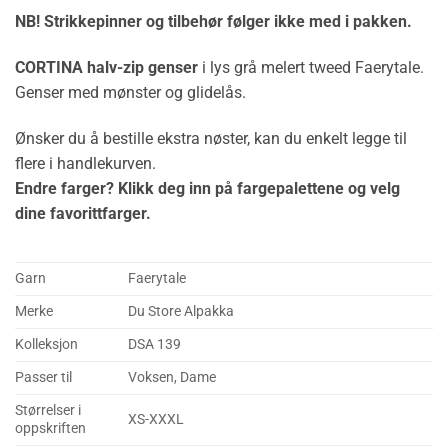
NB! Strikkepinner og tilbehør følger ikke med i pakken.
CORTINA halv-zip genser
i lys grå melert tweed Faerytale.
Genser med mønster og glidelås.
Ønsker du å bestille ekstra nøster, kan du enkelt legge til
flere i handlekurven.
Endre farger? Klikk deg inn på fargepalettene og velg
dine favorittfarger.
Garn
Faerytale
Merke
Du Store Alpakka
Kolleksjon
DSA 139
Passer til
Voksen, Dame
Størrelser i
XS-XXXL
oppskriften