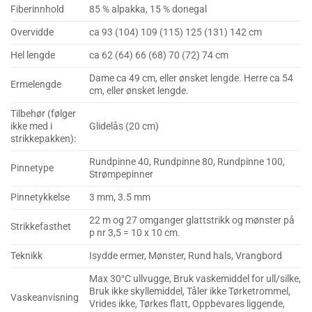
Fiberinnhold
85 % alpakka, 15 % donegal
Overvidde
ca 93 (104) 109 (115) 125 (131) 142 cm
Hel lengde
ca 62 (64) 66 (68) 70 (72) 74 cm
Dame ca 49 cm, eller ønsket lengde. Herre ca 54
Ermelengde
cm, eller ønsket lengde.
Tilbehør (følger
ikke med i
Glidelås (20 cm)
strikkepakken):
Rundpinne 40, Rundpinne 80, Rundpinne 100,
Pinnetype
Strømpepinner
Pinnetykkelse
3 mm, 3.5 mm
22 m og 27 omganger glattstrikk og mønster på
Strikkefasthet
p nr 3,5 = 10 x 10 cm.
Teknikk
Isydde ermer, Mønster, Rund hals, Vrangbord
Max 30°C ullvugge, Bruk vaskemiddel for ull/silke,
Bruk ikke skyllemiddel, Tåler ikke Tørketrommel,
Vaskeanvisning
Vrides ikke, Tørkes flatt, Oppbevares liggende,