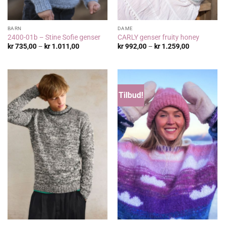
BARN
DAME
2400-01b – Stine Sofie genser
CARLY genser fruity honey
Prisområde:
Prisområde
kr
735,00
–
kr
1.011,00
kr
992,00
–
kr
1.259,00
kr 735,00
kr 992,00
til
til
kr 1.011,00
kr 1.259,00
Tilbud!