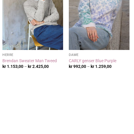
HERRE
DAME
Brendan Sweater Man Tweed
CARLY genser Blue Purple
:
Prisområde:
Prisområde:
kr
1.153,00
–
kr
2.425,00
kr
992,00
–
kr
1.259,00
kr 1.153,00
kr 992,00
til
til
kr 2.425,00
kr 1.259,00