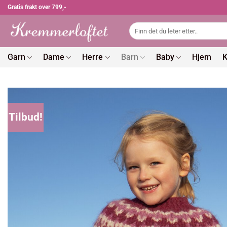
Skip
Gratis frakt over 799,-
to
Søk
content
etter:
Garn
Dame
Herre
Barn
Baby
Hjem
K
Tilbud!