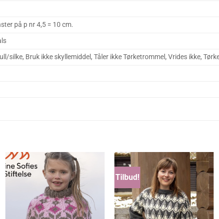
ter på p nr 4,5 = 10 cm.
als
l/silke, Bruk ikke skyllemiddel, Tåler ikke Tørketrommel, Vrides ikke, Tørk
Tilbud!