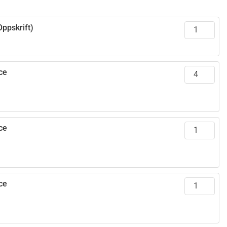
ppskrift)
ce
ce
ce