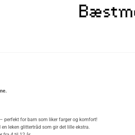
ene.
– perfekt for barn som liker farger og komfort!
n leken glittertråd som gir det lille ekstra.
fra 4 til 12 år.