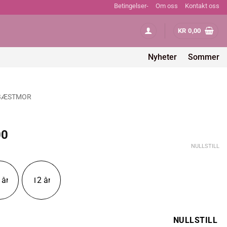
Betingelser-
Om oss
Kontakt oss
KR
0,00
Nyheter
Sommer
BÆSTMOR
Prisområde:
00
kr 565,00
NULLSTILL
til
kr 743,00
 år
12 år
NULLSTILL