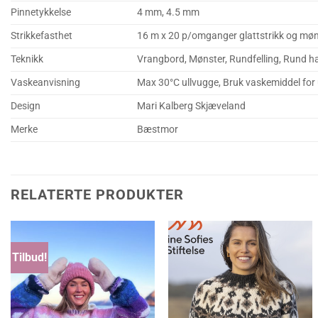
Pinnetykkelse
4 mm, 4.5 mm
Strikkefasthet
16 m x 20 p/omganger glattstrikk og møns
Teknikk
Vrangbord, Mønster, Rundfelling, Rund h
Vaskeanvisning
Max 30°C ullvugge, Bruk vaskemiddel for ul
Design
Mari Kalberg Skjæveland
Merke
Bæstmor
RELATERTE PRODUKTER
Tilbud!