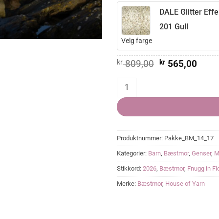
DALE Glitter Eff
201 Gull
Velg farge
Opprinnelig
Nåvæ
kr
809,00
kr
565,00
pris
pris
var:
er:
CELINA genser quantity
kr 809,00.
kr 56
Produktnummer:
Pakke_BM_14_17
Kategorier:
Barn
,
Bæstmor
,
Genser
,
M
Stikkord:
2026
,
Bæstmor
,
Fnugg in Fl
Merke:
Bæstmor
,
House of Yarn