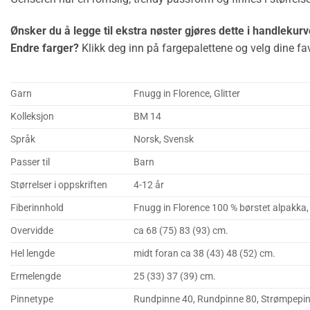
Ønsker du å legge til ekstra nøster gjøres dette i handlekurv
Endre farger?
Klikk deg inn på fargepalettene og velg dine fav
Garn
Fnugg in Florence, Glitter
Kolleksjon
BM 14
Språk
Norsk, Svensk
Passer til
Barn
Størrelser i oppskriften
4-12 år
Fiberinnhold
Fnugg in Florence 100 % børstet alpakka, 
Overvidde
ca 68 (75) 83 (93) cm.
Hel lengde
midt foran ca 38 (43) 48 (52) cm.
Ermelengde
25 (33) 37 (39) cm.
Pinnetype
Rundpinne 40, Rundpinne 80, Strømpepi