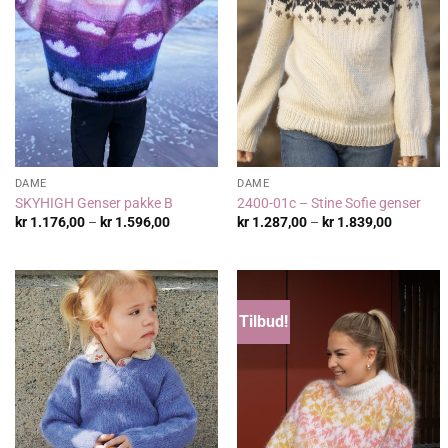
DAME
DAME
SKYHIGH Genser pakke B
2400-01c – Stine Sofie genser
Prisområde:
Prisområ
kr
1.176,00
–
kr
1.596,00
kr
1.287,00
–
kr
1.839,00
kr 1.176,00
kr 1.287
til
til
kr 1.596,00
kr 1.839
Tilbud!