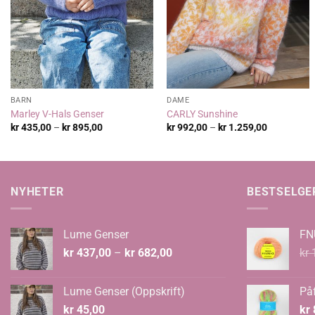
BARN
DAME
Marley V-Hals Genser
CARLY Sunshine
Prisområde:
Prisområde
kr
435,00
–
kr
895,00
kr
992,00
–
kr
1.259,00
kr 435,00
kr 992,00
til
til
kr 895,00
kr 1.259,0
NYHETER
BESTSELGE
Lume Genser
FN
Prisområde:
kr
437,00
–
kr
682,00
kr
1
kr 437,00
til
Lume Genser (Oppskrift)
Påf
kr 682,00
kr
45,00
kr