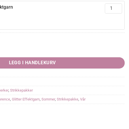
ektgarn
rende
5,00.
LEGG I HANDLEKURV
erker
,
Strikkepakker
orence
,
Glitter Effektgarn
,
Sommer
,
Strikkepakke
,
Vår