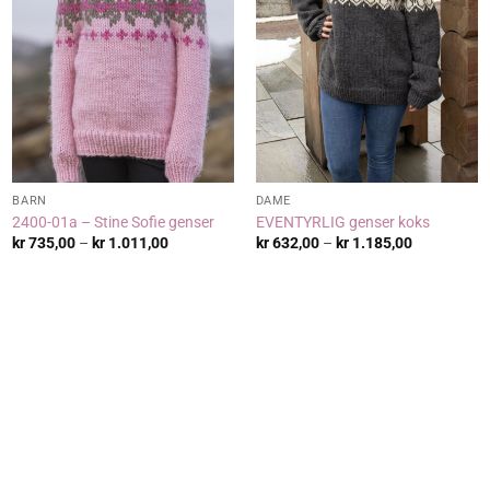
BARN
DAME
2400-01a – Stine Sofie genser
EVENTYRLIG genser koks
de:
Prisområde:
Prisområde
kr
735,00
–
kr
1.011,00
kr
632,00
–
kr
1.185,00
,00
kr 735,00
kr 632,00
til
til
,00
kr 1.011,00
kr 1.185,00