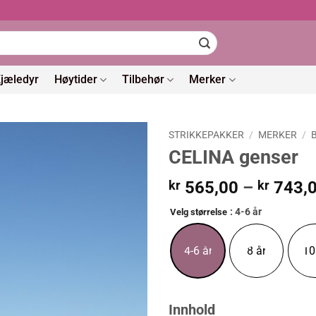
jæledyr
Høytider
Tilbehør
Merker
STRIKKEPAKKER
/
MERKER
/
CELINA genser
kr
565,00
–
kr
743,
: 4-6 år
Velg størrelse
4-6 år
8 år
10
Innhold