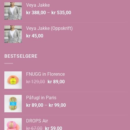
Veya Jakke
Prisområde:
kr
388,00
–
kr
535,00
kr 388,00
til
Veya Jakke (Oppskrift)
kr 535,00
kr
45,00
BESTSELGERE
FNUGG in Florence
Opprinnelig
Nåværende
kr
129,00
kr
89,00
pris
pris
var:
er:
Påfugl in Paris
kr 129,00.
kr 89,00.
Prisområde:
kr
89,00
–
kr
99,00
kr 89,00
til
DROPS Air
kr 99,00
Opprinnelig
Nåværende
kr
67,00
kr
59,00