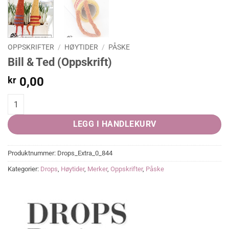
OPPSKRIFTER
/
HØYTIDER
/
PÅSKE
Bill & Ted (Oppskrift)
kr
0,00
Bill & Ted (Oppskrift) quantity
LEGG I HANDLEKURV
Produktnummer:
Drops_Extra_0_844
Kategorier:
Drops
,
Høytider
,
Merker
,
Oppskrifter
,
Påske