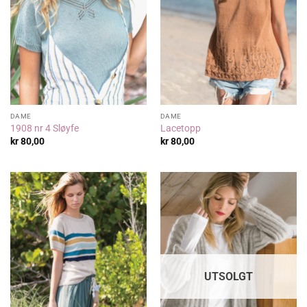
DAME
DAME
1908 nr 4 Sløyfe
Lacetopp
kr
80,00
kr
80,00
UTSOLGT