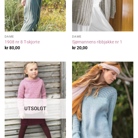
DAME
DAME
1908 nr 8 T-skjorte
Sjømannens ribbjakke nr 1
kr
80,00
kr
20,00
UTSOLGT