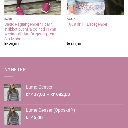
BARN
DAME
Basic Raglangenser til barn,
1908 nr 11 Lacegenser
strikket ovenfra og ned i Tynn
Merinoull håndfarget og Tynn
Silk Mohair
kr
20,00
kr
80,00
NYHETER
Lume Genser
Prisområde:
kr
437,00
–
kr
682,00
kr 437,00
til
Lume Genser (Oppskrift)
kr 682,00
kr
45,00