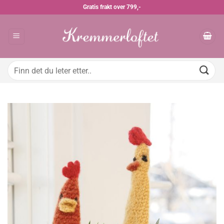
Skip
Gratis frakt over 799,-
to
content
Søk
etter: