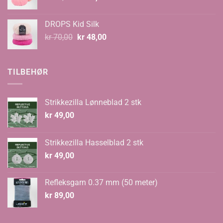
pris
pris
var:
er:
DROPS Kid Silk
kr 67,00.
kr 59,00.
Opprinnelig
Nåværende
kr
70,00
kr
48,00
pris
pris
var:
er:
kr 70,00.
kr 48,00.
TILBEHØR
Strikkezilla Lønneblad 2 stk
kr
49,00
Strikkezilla Hasselblad 2 stk
kr
49,00
Refleksgarn 0.37 mm (50 meter)
kr
89,00