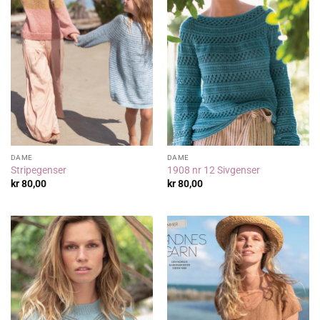
DAME
DAME
Stripegenser
1908 nr 12 Sivgenser
kr
80,00
kr
80,00