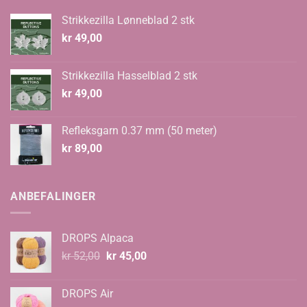
Strikkezilla Lønneblad 2 stk
kr
49,00
Strikkezilla Hasselblad 2 stk
kr
49,00
Refleksgarn 0.37 mm (50 meter)
kr
89,00
ANBEFALINGER
DROPS Alpaca
Opprinnelig
Nåværende
kr
52,00
kr
45,00
pris
pris
var:
er:
DROPS Air
kr 52,00.
kr 45,00.