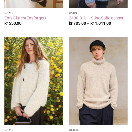
DAME
BARN
Emy Clutch(Ensfarget)
2400-01b – Stine Sofie genser
Prisområde
kr
550,00
kr
735,00
–
kr
1.011,00
kr 735,00
til
kr 1.011,00
DAME
HERRE