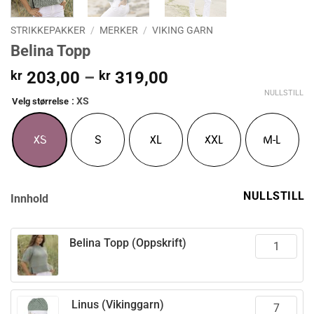
STRIKKEPAKKER
/
MERKER
/
VIKING GARN
Belina Topp
Prisområde:
kr
203,00
–
kr
319,00
kr 203,00
NULLSTILL
: XS
Velg størrelse
til
kr 319,00
XS
S
XL
XXL
M-L
NULLSTILL
Innhold
Belina Topp (Oppskrift)
Linus (Vikinggarn)