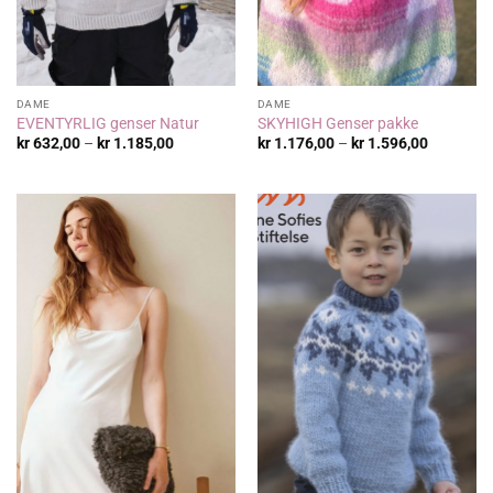
DAME
DAME
EVENTYRLIG genser Natur
SKYHIGH Genser pakke
Prisområde:
Prisområ
kr
632,00
–
kr
1.185,00
kr
1.176,00
–
kr
1.596,00
kr 632,00
kr 1.176,
til
til
kr 1.185,00
kr 1.596,