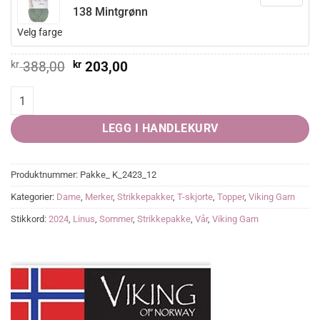
138 Mintgrønn
Velg farge
Opprinnelig
Nåværende
kr
388,00
kr
203,00
pris
pris
var:
er:
Belina Topp quantity
kr 388,00.
kr 203,00.
LEGG I HANDLEKURV
Produktnummer:
Pakke_ K_2423_12
Kategorier:
Dame
,
Merker
,
Strikkepakker
,
T-skjorte
,
Topper
,
Viking Garn
Stikkord:
2024
,
Linus
,
Sommer
,
Strikkepakke
,
Vår
,
Viking Garn