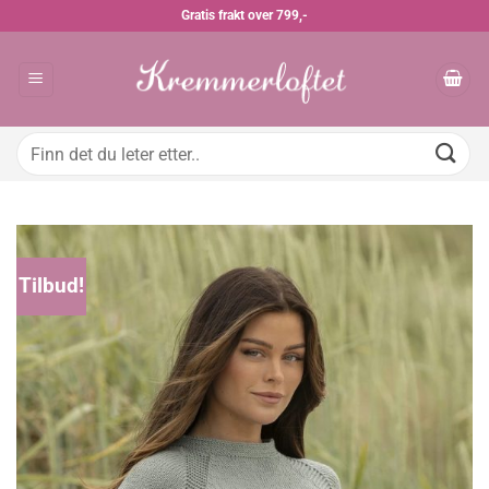
Skip
Gratis frakt over 799,-
to
content
Søk
etter:
Tilbud!