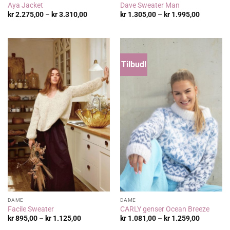
Aya Jacket
Dave Sweater Man
Prisområde:
Prisområ
kr
2.275,00
–
kr
3.310,00
kr
1.305,00
–
kr
1.995,00
kr 2.275,00
kr 1.305,
til
til
kr 3.310,00
kr 1.995,
Tilbud!
DAME
DAME
Facile Sweater
CARLY genser Ocean Breeze
Prisområde:
Prisområ
kr
895,00
–
kr
1.125,00
kr
1.081,00
–
kr
1.259,00
kr 895,00
kr 1.081,