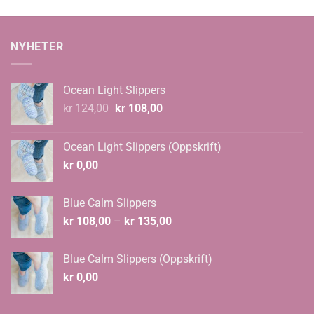
til
til
kr 1.125,00
kr 1.259,
NYHETER
Ocean Light Slippers
Opprinnelig
Nåværende
kr
124,00
kr
108,00
pris
pris
var:
er:
Ocean Light Slippers (Oppskrift)
kr 124,00.
kr 108,00.
kr
0,00
Blue Calm Slippers
Prisområde:
kr
108,00
–
kr
135,00
kr 108,00
til
Blue Calm Slippers (Oppskrift)
kr 135,00
kr
0,00