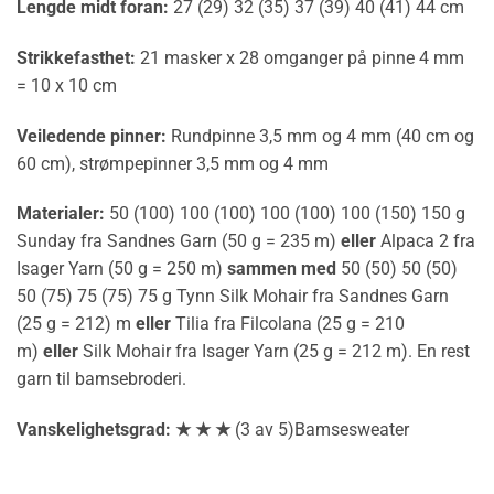
Lengde midt foran:
27 (29) 32 (35) 37 (39) 40 (41) 44 cm
Strikkefasthet:
21 masker x 28 omganger på pinne 4 mm
= 10 x 10 cm
Veiledende pinner:
Rundpinne 3,5 mm og 4 mm (40 cm og
60 cm), strømpepinner 3,5 mm og 4 mm
Materialer:
50 (100) 100 (100) 100 (100) 100 (150) 150 g
Sunday fra Sandnes Garn (50 g = 235 m)
eller
Alpaca 2 fra
Isager Yarn (50 g = 250 m)
sammen med
50 (50) 50 (50)
50 (75) 75 (75) 75 g Tynn Silk Mohair fra Sandnes Garn
(25 g = 212) m
eller
Tilia fra Filcolana (25 g = 210
m)
eller
Silk Mohair fra Isager Yarn (25 g = 212 m). En rest
garn til bamsebroderi.
Vanskelighetsgrad: ★ ★ ★
(3 av 5)Bamsesweater