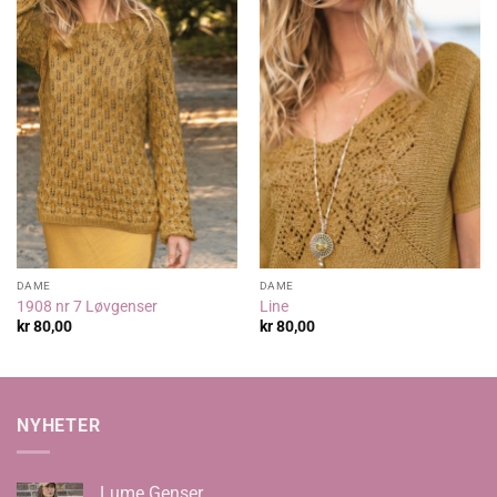
DAME
DAME
1908 nr 7 Løvgenser
Line
kr
80,00
kr
80,00
NYHETER
Lume Genser