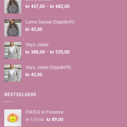
Prisområde:
kr
437,00
–
kr
682,00
kr 437,00
til
Lume Genser (Oppskrift)
kr 682,00
kr
45,00
Veya Jakke
Prisområde:
kr
388,00
–
kr
535,00
kr 388,00
til
Veya Jakke (Oppskrift)
kr 535,00
kr
45,00
BESTSELGERE
FNUGG in Florence
Opprinnelig
Nåværende
kr
129,00
kr
89,00
pris
pris