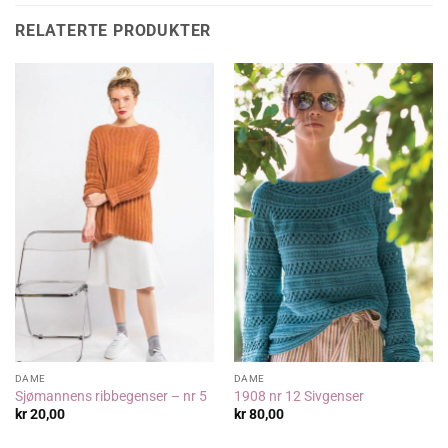
RELATERTE PRODUKTER
DAME
DAME
Sjømannens ribbegenser – nr 5
1908 nr 12 Sivgenser
kr
20,00
kr
80,00