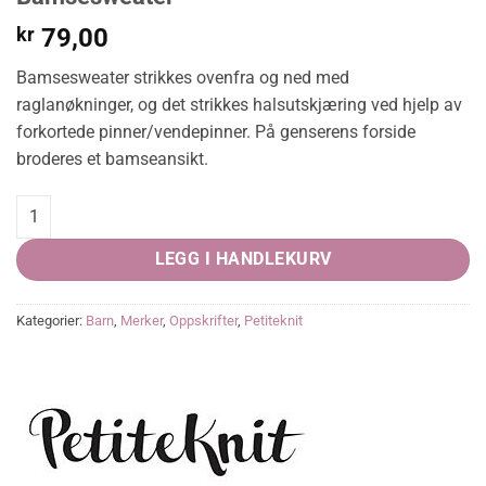
kr
79,00
Bamsesweater strikkes ovenfra og ned med
raglanøkninger, og det strikkes halsutskjæring ved hjelp av
forkortede pinner/vendepinner. På genserens forside
broderes et bamseansikt.
Bamsesweater quantity
LEGG I HANDLEKURV
Kategorier:
Barn
,
Merker
,
Oppskrifter
,
Petiteknit