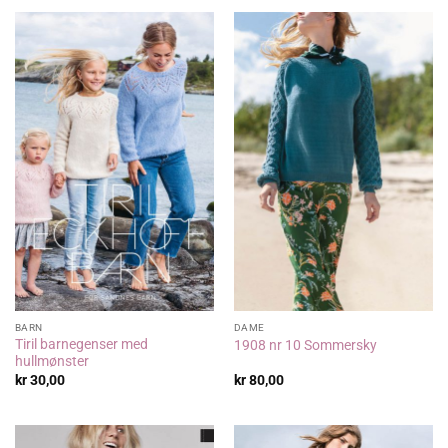
BARN
DAME
Tiril barnegenser med
1908 nr 10 Sommersky
hullmønster
kr
30,00
kr
80,00