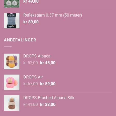
kr
49,00
Refleksgarn 0.37 mm (50 meter)
kr
89,00
ANBEFALINGER
DROPS Alpaca
Opprinnelig
Nåværende
kr
52,00
kr
45,00
pris
pris
var:
er:
DROPS Air
kr 52,00.
kr 45,00.
Opprinnelig
Nåværende
kr
67,00
kr
59,00
pris
pris
var:
er:
DROPS Brushed Alpaca Silk
kr 67,00.
kr 59,00.
Opprinnelig
Nåværende
kr
41,00
kr
33,00
pris
pris
var:
er: