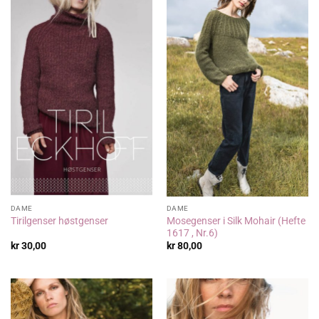
DAME
DAME
Mosegenser i Silk Mohair (Hefte
Tirilgenser høstgenser
1617 , Nr.6)
kr
30,00
kr
80,00