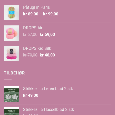
var:
er:
Påfugl in Paris
kr 129,00.
kr 89,00.
Prisområde:
kr
89,00
–
kr
99,00
kr 89,00
til
DROPS Air
kr 99,00
Opprinnelig
Nåværende
kr
67,00
kr
59,00
pris
pris
var:
er:
DROPS Kid Silk
kr 67,00.
kr 59,00.
Opprinnelig
Nåværende
kr
70,00
kr
48,00
pris
pris
var:
er:
kr 70,00.
kr 48,00.
TILBEHØR
Strikkezilla Lønneblad 2 stk
kr
49,00
Strikkezilla Hasselblad 2 stk