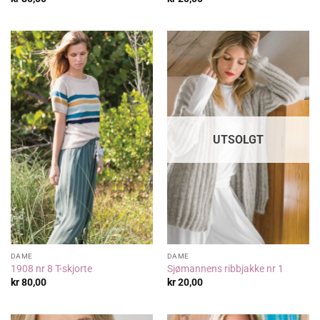
UTSOLGT
DAME
DAME
1908 nr 8 T-skjorte
Sjømannens ribbjakke nr 1
kr
80,00
kr
20,00