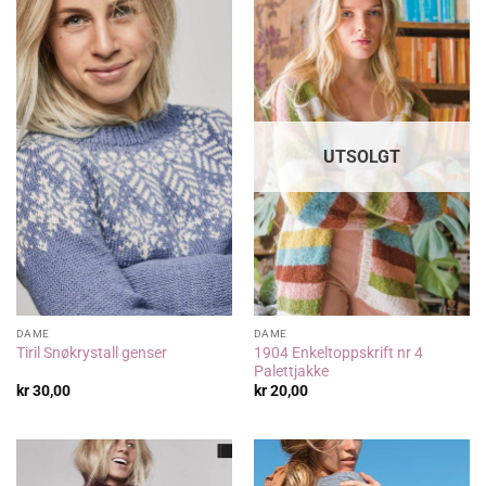
UTSOLGT
DAME
DAME
1904 Enkeltoppskrift nr 4
Tiril Snøkrystall genser
Palettjakke
kr
30,00
kr
20,00