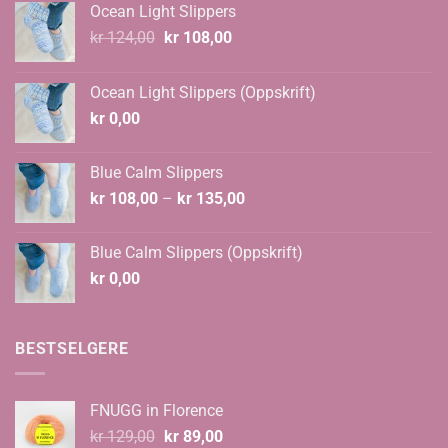
Ocean Light Slippers
Opprinnelig
Nåværende
kr
124,00
kr
108,00
pris
pris
var:
er:
Ocean Light Slippers (Oppskrift)
kr 124,00.
kr 108,00.
kr
0,00
Blue Calm Slippers
Prisområde:
kr
108,00
–
kr
135,00
kr 108,00
til
Blue Calm Slippers (Oppskrift)
kr 135,00
kr
0,00
BESTSELGERE
FNUGG in Florence
Opprinnelig
Nåværende
kr
129,00
kr
89,00