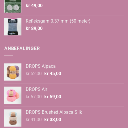
kr
49,00
Refleksgarn 0.37 mm (50 meter)
kr
89,00
ANBEFALINGER
DROPS Alpaca
Opprinnelig
Nåværende
kr
52,00
kr
45,00
pris
pris
var:
er:
DROPS Air
kr 52,00.
kr 45,00.
Opprinnelig
Nåværende
kr
67,00
kr
59,00
pris
pris
var:
er:
DROPS Brushed Alpaca Silk
kr 67,00.
kr 59,00.
Opprinnelig
Nåværende
kr
41,00
kr
33,00
pris
pris