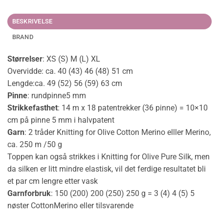
BESKRIVELSE
BRAND
Størrelser
: XS (S) M (L) XL
Overvidde: ca. 40 (43) 46 (48) 51 cm
Lengde:ca. 49 (52) 56 (59) 63 cm
Pinne
: rundpinne5 mm
Strikkefasthet
: 14 m x 18 patentrekker (36 pinne) = 10×10
cm på pinne 5 mm i halvpatent
Garn
: 2 tråder Knitting for Olive Cotton Merino elller Merino,
ca. 250 m /50 g
Toppen kan også strikkes i Knitting for Olive Pure Silk, men
da silken er litt mindre elastisk, vil det ferdige resultatet bli
et par cm lengre etter vask
Garnforbruk
: 150 (200) 200 (250) 250 g = 3 (4) 4 (5) 5
nøster CottonMerino eller tilsvarende