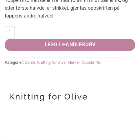
Toppens to halvdeler fra midt foran til midt bak er lik, og
etter første halvdel er strikket, gjentas oppskriften på
toppens andre halvdel.
Aviayatop - PDF quantity
LEGG I HANDLEKURV
Kategorier:
Dame
,
Knitting for olive
,
Merker
,
Oppskrifter