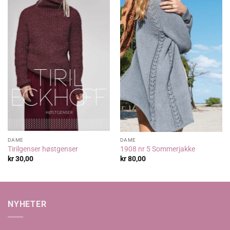
DAME
DAME
Tirilgenser høstgenser
1908 nr 5 Sommerjakke
kr
30,00
kr
80,00
NYHETER