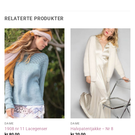
RELATERTE PRODUKTER
DAME
DAME
1908 nr 11 Lacegenser
Halvpatentjakke – Nr 8
kr
80,00
kr
20,00