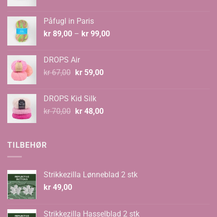
pris
pris
var:
er:
Påfugl in Paris
kr 129,00.
kr 89,00.
Prisområde:
kr
89,00
–
kr
99,00
kr 89,00
til
DROPS Air
kr 99,00
Opprinnelig
Nåværende
kr
67,00
kr
59,00
pris
pris
var:
er:
DROPS Kid Silk
kr 67,00.
kr 59,00.
Opprinnelig
Nåværende
kr
70,00
kr
48,00
pris
pris
var:
er:
kr 70,00.
kr 48,00.
TILBEHØR
Strikkezilla Lønneblad 2 stk
kr
49,00
Strikkezilla Hasselblad 2 stk