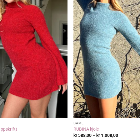
DAME
ppskrift)
RUBINA kjole
Prisområde
kr
588,00
–
kr
1.008,00
kr 588,00