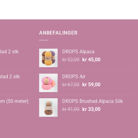
ANBEFALINGER
lad 2 stk
DROPS Alpaca
Opprinnelig
Nåværende
kr
52,00
kr
45,00
pris
pris
var:
er:
blad 2 stk
DROPS Air
kr 52,00.
kr 45,00.
Opprinnelig
Nåværende
kr
67,00
kr
59,00
pris
pris
var:
er:
mm (50 meter)
DROPS Brushed Alpaca Silk
kr 67,00.
kr 59,00.
Opprinnelig
Nåværende
kr
41,00
kr
33,00
pris
pris
var:
er:
kr 41,00.
kr 33,00.