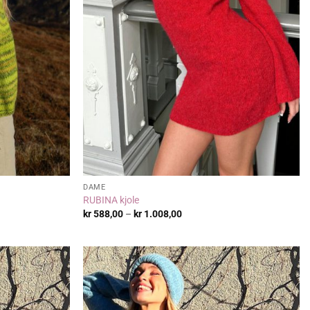
DAME
RUBINA kjole
Prisområde:
kr
588,00
–
kr
1.008,00
kr 588,00
til
kr 1.008,00