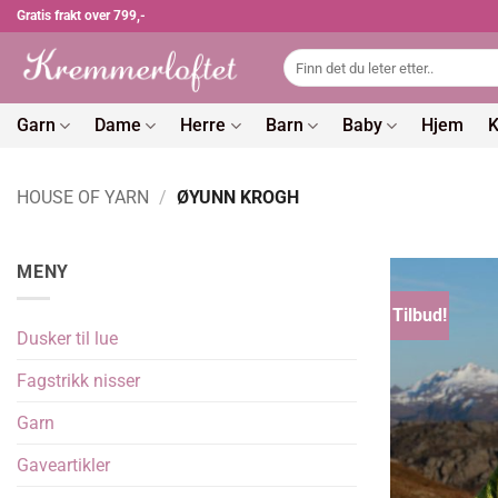
Skip
Gratis frakt over 799,-
to
Søk
content
etter:
Garn
Dame
Herre
Barn
Baby
Hjem
K
HOUSE OF YARN
/
ØYUNN KROGH
MENY
Tilbud!
Dusker til lue
Fagstrikk nisser
Garn
Gaveartikler