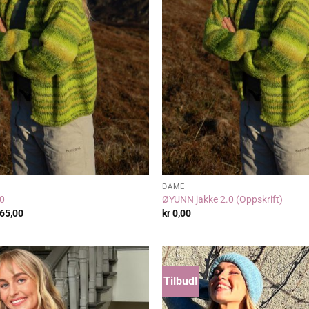
DAME
0
ØYUNN jakke 2.0 (Oppskrift)
Prisområde:
65,00
kr
0,00
kr 612,00
til
kr 765,00
Tilbud!