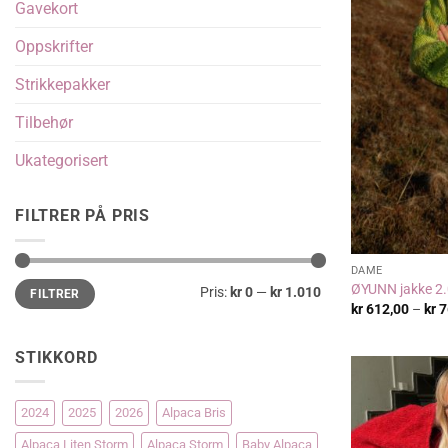
Gavekort
Oppskrifter
Strikkepakker
Tilbehør
Ukategorisert
FILTRER PÅ PRIS
DAME
Min.
Makspris
ØYUNN jakke 2.
Pris:
kr 0
—
kr 1.010
FILTRER
pris
kr
612,00
–
kr
7
STIKKORD
2024
2025
2026
Alpaca Bris
Alpaca Liten Storm
Alpaca Storm
Baby Alpaca