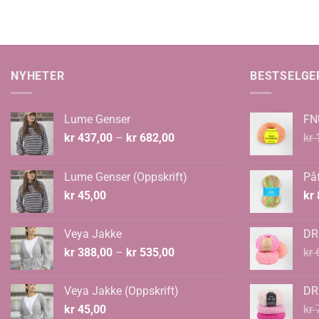
NYHETER
BESTSELGE
Lume Genser
FN
Prisområde:
kr
437,00
–
kr
682,00
kr
1
kr 437,00
til
Lume Genser (Oppskrift)
Påf
kr 682,00
kr
45,00
kr
Veya Jakke
DR
Prisområde:
kr
388,00
–
kr
535,00
kr
6
kr 388,00
til
Veya Jakke (Oppskrift)
DR
kr 535,00
kr
45,00
kr
7