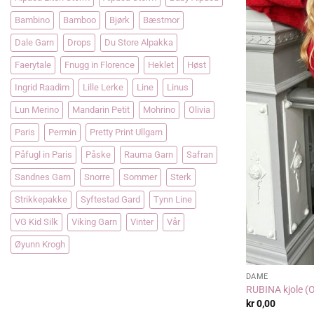
Bambino
Bamboo
Bjørk
Bæstmor
Dale Garn
Drops
Du Store Alpakka
Faerytale
Fnugg in Florence
Heklet
Høst
Ingrid Raadim
Lille Lerke
Line
Linus
Lun Merino
Mandarin Petit
Mohrino
Olivia
Paris
Permin
Pretty Print Ullgarn
Påfugl in Paris
Påske
Rauma Garn
Safran
Sandnes Garn
Snorre
Sommer
Sterk
Strikkepakke
Syftestad Gard
Tynn Line
VG Kid Silk
Viking Garn
Vinter
Vår
Øyunn Krogh
DAME
RUBINA kjole (O
kr
0,00