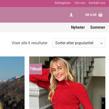
Betingelser-
Om oss
Kontakt oss
KR
0,00
Nyheter
Sommer
Sortert
Viser alle 6 resultater
etter
propularitet
Tilbud!