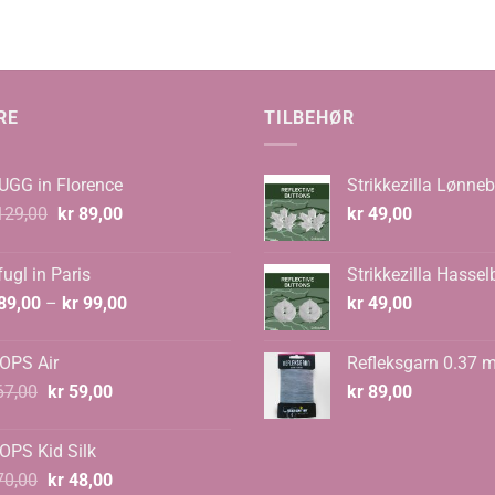
til
kr 1.008,00
RE
TILBEHØR
UGG in Florence
Strikkezilla Lønneb
Opprinnelig
Nåværende
29,00
kr
89,00
kr
49,00
pris
pris
var:
er:
ugl in Paris
Strikkezilla Hassel
kr 129,00.
kr 89,00.
Prisområde:
89,00
–
kr
99,00
kr
49,00
kr 89,00
til
OPS Air
Refleksgarn 0.37 
kr 99,00
Opprinnelig
Nåværende
7,00
kr
59,00
kr
89,00
pris
pris
var:
er:
OPS Kid Silk
kr 67,00.
kr 59,00.
Opprinnelig
Nåværende
0,00
kr
48,00