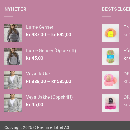
NYHETER
BESTSELGE
Lume Genser
FN
Prisområde:
kr
437,00
–
kr
682,00
kr
1
kr 437,00
til
Lume Genser (Oppskrift)
Påf
kr 682,00
kr
45,00
kr
Veya Jakke
DR
Prisområde:
kr
388,00
–
kr
535,00
kr
6
kr 388,00
til
Veya Jakke (Oppskrift)
DR
kr 535,00
kr
45,00
kr
7
Copyright 2026 © Kremmerloftet AS