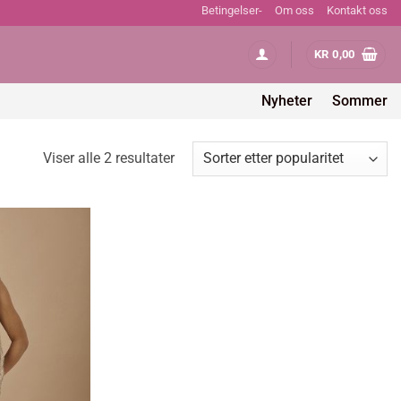
Betingelser-
Om oss
Kontakt oss
KR
0,00
Nyheter
Sommer
Sortert
Viser alle 2 resultater
etter
propularitet