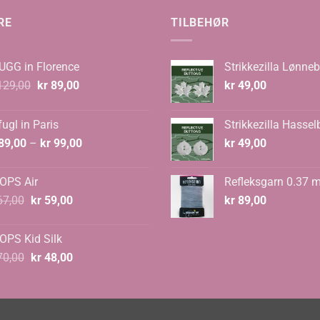
RE
TILBEHØR
UGG in Florence
Strikkezilla Lønneb
Opprinnelig
Nåværende
29,00
kr
89,00
kr
49,00
pris
pris
var:
er:
ugl in Paris
Strikkezilla Hassel
kr 129,00.
kr 89,00.
Prisområde:
89,00
–
kr
99,00
kr
49,00
kr 89,00
til
OPS Air
Refleksgarn 0.37 
kr 99,00
Opprinnelig
Nåværende
7,00
kr
59,00
kr
89,00
pris
pris
var:
er:
OPS Kid Silk
kr 67,00.
kr 59,00.
Opprinnelig
Nåværende
0,00
kr
48,00
pris
pris
var:
er:
kr 70,00.
kr 48,00.