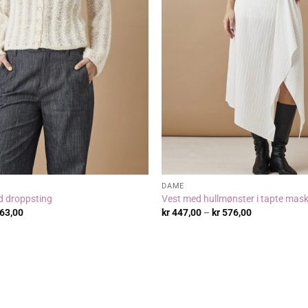
DAME
d droppsting
Vest med hullmønster i tapte mas
Prisområde:
Prisområde:
63,00
kr
447,00
–
kr
576,00
kr 705,00
kr 447,00
til
til
kr 963,00
kr 576,00