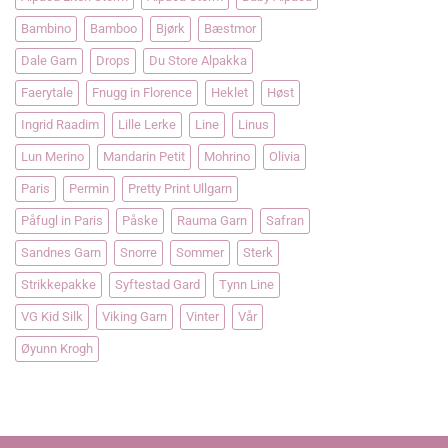
Bambino
Bamboo
Bjørk
Bæstmor
Dale Garn
Drops
Du Store Alpakka
Faerytale
Fnugg in Florence
Heklet
Høst
Ingrid Raadim
Lille Lerke
Line
Linus
Lun Merino
Mandarin Petit
Mohrino
Olivia
Paris
Permin
Pretty Print Ullgarn
Påfugl in Paris
Påske
Rauma Garn
Safran
Sandnes Garn
Snorre
Sommer
Sterk
Strikkepakke
Syftestad Gard
Tynn Line
VG Kid Silk
Viking Garn
Vinter
Vår
Øyunn Krogh