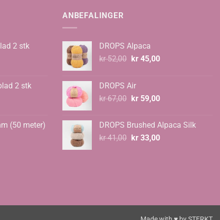
ANBEFALINGER
lad 2 stk
DROPS Alpaca
Opprinnelig
Nåværende
kr
52,00
kr
45,00
pris
pris
var:
er:
blad 2 stk
DROPS Air
kr 52,00.
kr 45,00.
Opprinnelig
Nåværende
kr
67,00
kr
59,00
pris
pris
var:
er:
mm (50 meter)
DROPS Brushed Alpaca Silk
kr 67,00.
kr 59,00.
Opprinnelig
Nåværende
kr
41,00
kr
33,00
pris
pris
var:
er:
kr 41,00.
kr 33,00.
Made with ♥ by
STERKT