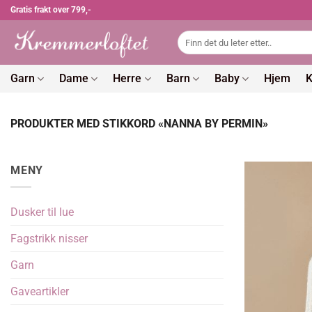
Skip
Gratis frakt over 799,-
to
Søk
content
etter:
Garn
Dame
Herre
Barn
Baby
Hjem
K
PRODUKTER MED STIKKORD «NANNA BY PERMIN»
MENY
Dusker til lue
Fagstrikk nisser
Garn
Gaveartikler