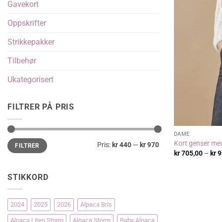
Gavekort
Oppskrifter
Strikkepakker
Tilbehør
Ukategorisert
FILTRER PÅ PRIS
DAME
Min.
Makspris
Kort genser me
Pris:
kr 440
—
kr 970
FILTRER
pris
kr
705,00
–
kr
9
STIKKORD
2024
2025
2026
Alpaca Bris
Alpaca Liten Storm
Alpaca Storm
Baby Alpaca