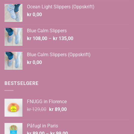
var:
er:
Ocean Light Slippers (Oppskrift)
kr 124,00.
kr 108,00.
kr
0,00
Blue Calm Slippers
Prisområde:
kr
108,00
–
kr
135,00
kr 108,00
til
Blue Calm Slippers (Oppskrift)
kr 135,00
kr
0,00
BESTSELGERE
FNUGG in Florence
Opprinnelig
Nåværende
kr
129,00
kr
89,00
pris
pris
var:
er:
Påfugl in Paris
kr 129,00.
kr 89,00.
Prisområde:
kr
89,00
–
kr
99,00