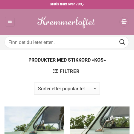
Skip
Gratis frakt over 799,-
to
content
Søk
etter:
PRODUKTER MED STIKKORD «KOS»
FILTRER