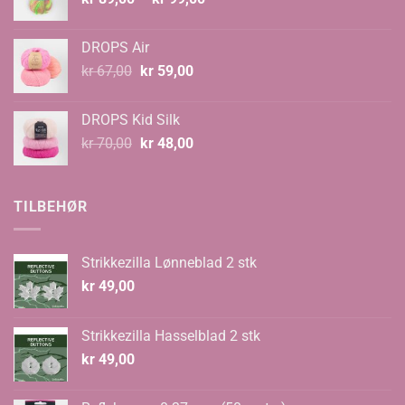
kr 89,00
til
DROPS Air
kr 99,00
Opprinnelig
Nåværende
kr
67,00
kr
59,00
pris
pris
var:
er:
DROPS Kid Silk
kr 67,00.
kr 59,00.
Opprinnelig
Nåværende
kr
70,00
kr
48,00
pris
pris
var:
er:
kr 70,00.
kr 48,00.
TILBEHØR
Strikkezilla Lønneblad 2 stk
kr
49,00
Strikkezilla Hasselblad 2 stk
kr
49,00