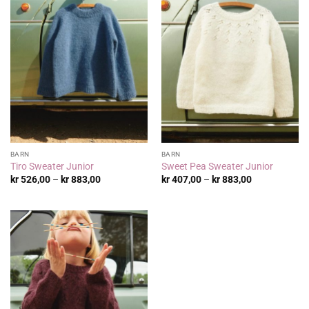
BARN
BARN
Tiro Sweater Junior
Sweet Pea Sweater Junior
Prisområde:
Prisområde:
kr
526,00
–
kr
883,00
kr
407,00
–
kr
883,00
kr 526,00
kr 407,00
til
til
kr 883,00
kr 883,00