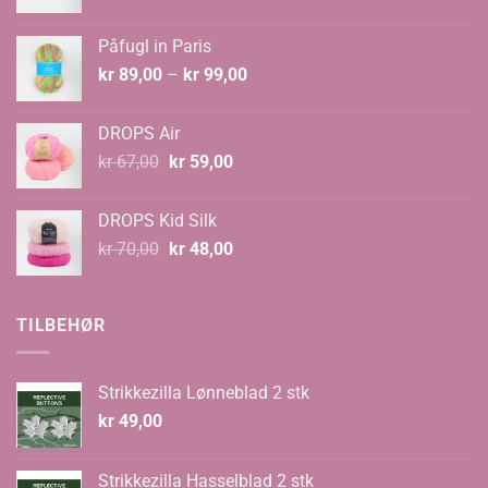
pris
pris
var:
er:
Påfugl in Paris
kr 129,00.
kr 89,00.
Prisområde:
kr
89,00
–
kr
99,00
kr 89,00
til
DROPS Air
kr 99,00
Opprinnelig
Nåværende
kr
67,00
kr
59,00
pris
pris
var:
er:
DROPS Kid Silk
kr 67,00.
kr 59,00.
Opprinnelig
Nåværende
kr
70,00
kr
48,00
pris
pris
var:
er:
kr 70,00.
kr 48,00.
TILBEHØR
Strikkezilla Lønneblad 2 stk
kr
49,00
Strikkezilla Hasselblad 2 stk