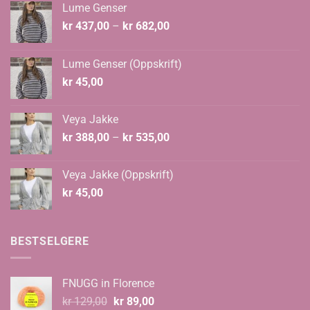
Lume Genser
Prisområde:
kr
437,00
–
kr
682,00
kr 437,00
til
Lume Genser (Oppskrift)
kr 682,00
kr
45,00
Veya Jakke
Prisområde:
kr
388,00
–
kr
535,00
kr 388,00
til
Veya Jakke (Oppskrift)
kr 535,00
kr
45,00
BESTSELGERE
FNUGG in Florence
Opprinnelig
Nåværende
kr
129,00
kr
89,00