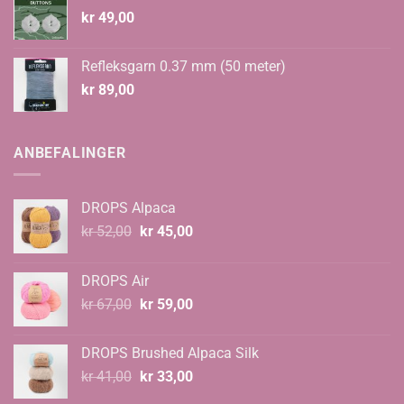
kr
49,00
Refleksgarn 0.37 mm (50 meter)
kr
89,00
ANBEFALINGER
DROPS Alpaca
Opprinnelig
Nåværende
kr
52,00
kr
45,00
pris
pris
var:
er:
DROPS Air
kr 52,00.
kr 45,00.
Opprinnelig
Nåværende
kr
67,00
kr
59,00
pris
pris
var:
er:
DROPS Brushed Alpaca Silk
kr 67,00.
kr 59,00.
Opprinnelig
Nåværende
kr
41,00
kr
33,00
pris
pris