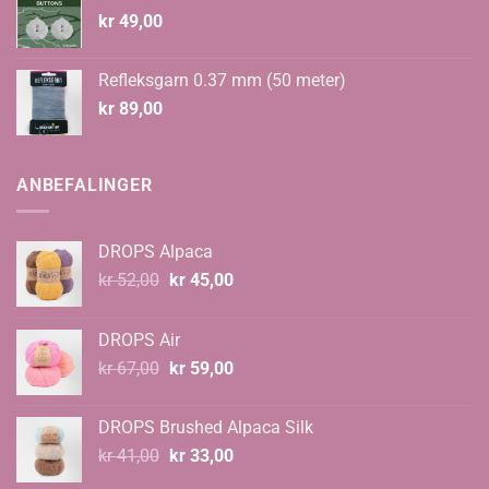
kr
49,00
Refleksgarn 0.37 mm (50 meter)
kr
89,00
ANBEFALINGER
DROPS Alpaca
Opprinnelig
Nåværende
kr
52,00
kr
45,00
pris
pris
var:
er:
DROPS Air
kr 52,00.
kr 45,00.
Opprinnelig
Nåværende
kr
67,00
kr
59,00
pris
pris
var:
er:
DROPS Brushed Alpaca Silk
kr 67,00.
kr 59,00.
Opprinnelig
Nåværende
kr
41,00
kr
33,00
pris
pris