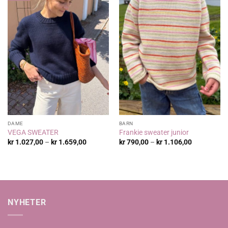
DAME
BARN
VEGA SWEATER
Frankie sweater junior
Prisområde:
Prisområde
kr
1.027,00
–
kr
1.659,00
kr
790,00
–
kr
1.106,00
kr 1.027,00
kr 790,00
til
til
kr 1.659,00
kr 1.106,00
NYHETER