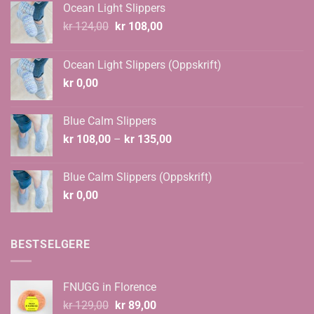
Ocean Light Slippers
Opprinnelig
Nåværende
kr
124,00
kr
108,00
pris
pris
var:
er:
Ocean Light Slippers (Oppskrift)
kr 124,00.
kr 108,00.
kr
0,00
Blue Calm Slippers
Prisområde:
kr
108,00
–
kr
135,00
kr 108,00
til
Blue Calm Slippers (Oppskrift)
kr 135,00
kr
0,00
BESTSELGERE
FNUGG in Florence
Opprinnelig
Nåværende
kr
129,00
kr
89,00