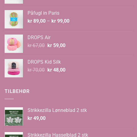
pris
pris
var:
er:
Påfugl in Paris
kr 129,00.
kr 89,00.
Prisområde:
kr
89,00
–
kr
99,00
kr 89,00
til
DROPS Air
kr 99,00
Opprinnelig
Nåværende
kr
67,00
kr
59,00
pris
pris
var:
er:
DROPS Kid Silk
kr 67,00.
kr 59,00.
Opprinnelig
Nåværende
kr
70,00
kr
48,00
pris
pris
var:
er:
kr 70,00.
kr 48,00.
TILBEHØR
Strikkezilla Lønneblad 2 stk
kr
49,00
Strikkezilla Hasselblad 2 stk