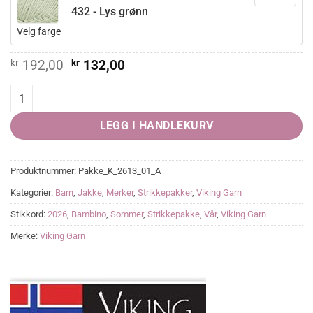
432 - Lys grønn
Velg farge
Opprinnelig
Nåværende
kr
192,00
kr
132,00
pris
pris
var:
er:
Yndig Jakke quantity
kr 192,00.
kr 132,00.
LEGG I HANDLEKURV
Produktnummer:
Pakke_K_2613_01_A
Kategorier:
Barn
,
Jakke
,
Merker
,
Strikkepakker
,
Viking Garn
Stikkord:
2026
,
Bambino
,
Sommer
,
Strikkepakke
,
Vår
,
Viking Garn
Merke:
Viking Garn