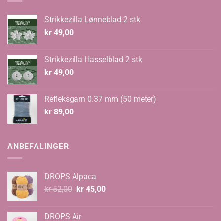
Strikkezilla Lønneblad 2 stk
kr
49,00
Strikkezilla Hasselblad 2 stk
kr
49,00
Refleksgarn 0.37 mm (50 meter)
kr
89,00
ANBEFALINGER
DROPS Alpaca
Opprinnelig
Nåværende
kr
52,00
kr
45,00
pris
pris
var:
er:
DROPS Air
kr 52,00.
kr 45,00.