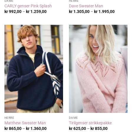
DAME
HERRE
CARLY genser Pink Splash
Dave Sweater Man
Prisområde:
Prisområ
kr
992,00
–
kr
1.259,00
kr
1.305,00
–
kr
1.995,00
kr 992,00
kr 1.305,
til
til
kr 1.259,00
kr 1.995,
HERRE
DAME
Matthew Sweater Man
Tirilgenser strikkepakke
Prisområde:
Prisområde:
kr
865,00
–
kr
1.360,00
kr
625,00
–
kr
855,00
kr 865,00
kr 625,00