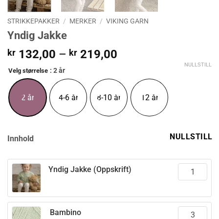
STRIKKEPAKKER
/
MERKER
/
VIKING GARN
Yndig Jakke
Prisområde:
kr
132,00
–
kr
219,00
kr 132,00
NULLSTILL
: 2 år
Velg størrelse
til
kr 219,00
2 år
4-6 år
8-10 år
12 år
NULLSTILL
Innhold
Yndig Jakke (Oppskrift)
Bambino