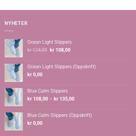
til
til
kr 1.360,00
kr 855,00
NYHETER
Ocean Light Slippers
Opprinnelig
Nåværende
kr
124,00
kr
108,00
pris
pris
var:
er:
Ocean Light Slippers (Oppskrift)
kr 124,00.
kr 108,00.
kr
0,00
Blue Calm Slippers
Prisområde:
kr
108,00
–
kr
135,00
kr 108,00
til
Blue Calm Slippers (Oppskrift)
kr 135,00
kr
0,00