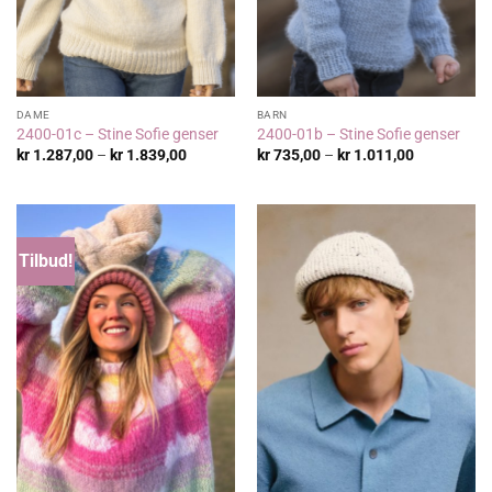
DAME
BARN
2400-01c – Stine Sofie genser
2400-01b – Stine Sofie genser
Prisområde:
Prisområde
kr
1.287,00
–
kr
1.839,00
kr
735,00
–
kr
1.011,00
kr 1.287,00
kr 735,00
til
til
kr 1.839,00
kr 1.011,00
Tilbud!