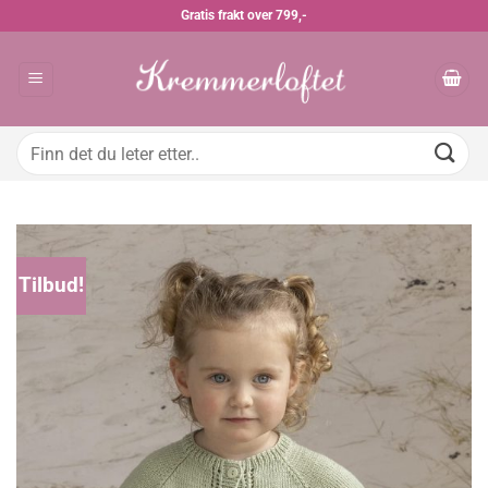
Skip
Gratis frakt over 799,-
to
content
Søk
etter:
Tilbud!