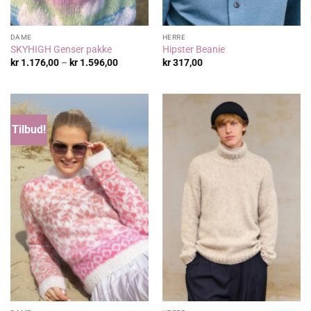
DAME
HERRE
SKYHIGH Genser pakke
Hipster Beanie
Prisområde:
kr
1.176,00
–
kr
1.596,00
kr
317,00
kr 1.176,00
til
kr 1.596,00
Tilbud!