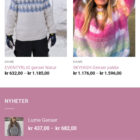
DAME
DAME
EVENTYRLIG genser Natur
SKYHIGH Genser pakke
Prisområde:
Prisområ
kr
632,00
–
kr
1.185,00
kr
1.176,00
–
kr
1.596,00
kr 632,00
kr 1.176,
til
til
kr 1.185,00
kr 1.596,
NYHETER
Lume Genser
Prisområde:
kr
437,00
–
kr
682,00
kr 437,00