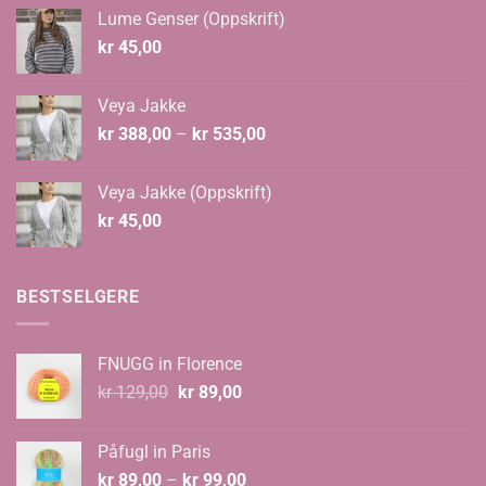
til
Lume Genser (Oppskrift)
kr 682,00
kr
45,00
Veya Jakke
Prisområde:
kr
388,00
–
kr
535,00
kr 388,00
til
Veya Jakke (Oppskrift)
kr 535,00
kr
45,00
BESTSELGERE
FNUGG in Florence
Opprinnelig
Nåværende
kr
129,00
kr
89,00
pris
pris
var:
er:
Påfugl in Paris
kr 129,00.
kr 89,00.
Prisområde:
kr
89,00
–
kr
99,00