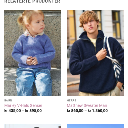
RELATERTE PRODUKTER
BARN
HERRE
Marley V-Hals Genser
Matthew Sweater Man
Prisområde:
Prisområde
kr
435,00
–
kr
895,00
kr
865,00
–
kr
1.360,00
kr 435,00
kr 865,00
til
til
kr 895,00
kr 1.360,00