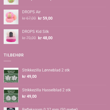
kr 89,00
til
DROPS Air
kr 99,00
Opprinnelig
Nåværende
kr
67,00
kr
59,00
pris
pris
var:
er:
DROPS Kid Silk
kr 67,00.
kr 59,00.
Opprinnelig
Nåværende
kr
70,00
kr
48,00
pris
pris
var:
er:
kr 70,00.
kr 48,00.
TILBEHØR
Strikkezilla Lønneblad 2 stk
kr
49,00
Strikkezilla Hasselblad 2 stk
kr
49,00
Refleksgarn 0.37 mm (50 meter)