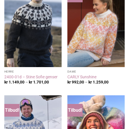
HERRE
DAME
2400-01d – Stine Sofie genser
CARLY Sunshine
Prisområde:
Prisområde
kr
1.149,00
–
kr
1.701,00
kr
992,00
–
kr
1.259,00
kr 1.149,00
kr 992,00
til
til
kr 1.701,00
kr 1.259,00
Tilbud!
Tilbud!