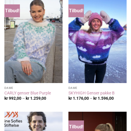
Tilbud!
Tilbud!
DAME
DAME
CARLY genser Blue Purple
SKYHIGH Genser pakke B
Prisområde:
Prisområ
kr
992,00
–
kr
1.259,00
kr
1.176,00
–
kr
1.596,00
kr 992,00
kr 1.176,
til
til
kr 1.259,00
kr 1.596,
Tilbud!