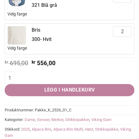
321 Blå grå
Velg farge
Bris
300- Hvit
Velg farge
Opprinnelig
Nåværende
kr
695,00
kr
556,00
pris
pris
var:
er:
Terkel Genser quantity
kr 695,00.
kr 556,00.
LEGG I HANDLEKURV
Produktnummer:
Pakke_K_2526_01_C
Kategorier:
Dame
,
Genser
,
Merker
,
Strikkepakker
,
Viking Garn
Stikkord:
2025
,
Alpaca Bris
,
Alpaca Bris Multi
,
Høst
,
Strikkepakke
,
Viking
Garn