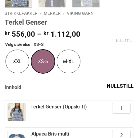
STRIKKEPAKKER
/
MERKER
/
VIKING GARN
Terkel Genser
Prisområde:
kr
556,00
–
kr
1.112,00
kr 556,00
NULLSTILL
: XS-S
Velg størrelse
til
kr 1.112,00
XXL
XS-S
M-XL
NULLSTILL
Innhold
Terkel Genser (Oppskrift)
Alpaca Bris multi