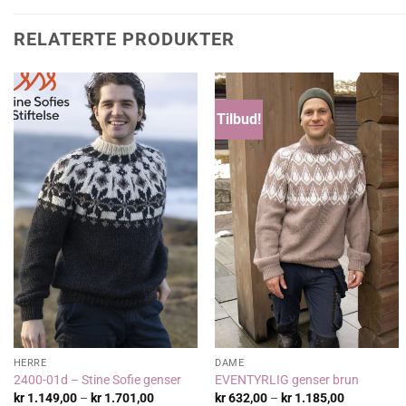
RELATERTE PRODUKTER
Tilbud!
HERRE
DAME
2400-01d – Stine Sofie genser
EVENTYRLIG genser brun
Prisområde:
Prisområde
kr
1.149,00
–
kr
1.701,00
kr
632,00
–
kr
1.185,00