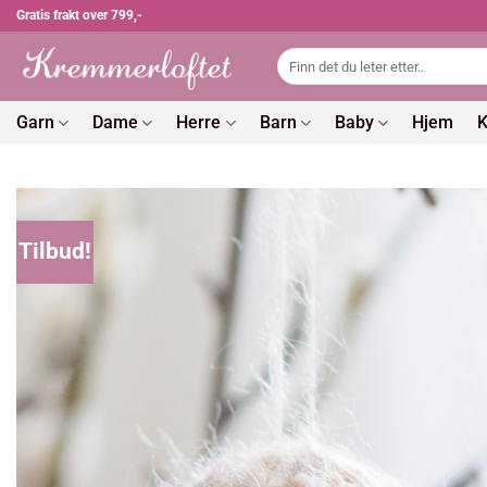
Skip
Gratis frakt over 799,-
to
Søk
content
etter:
Garn
Dame
Herre
Barn
Baby
Hjem
K
Tilbud!