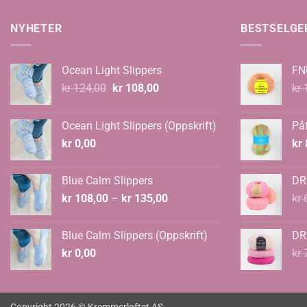
NYHETER
BESTSELGE
Ocean Light Slippers
FN
Opprinnelig
Nåværende
kr
124,00
kr
108,00
kr
1
pris
pris
var:
er:
Ocean Light Slippers (Oppskrift)
Påf
kr 124,00.
kr 108,00.
kr
0,00
kr
Blue Calm Slippers
DR
Prisområde:
kr
108,00
–
kr
135,00
kr
6
kr 108,00
til
Blue Calm Slippers (Oppskrift)
DR
kr 135,00
kr
0,00
kr
7