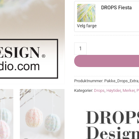
DROPS Fiesta
Velg farge
Spring Whimsy quantity
Produktnummer:
Pakke_Drops_Extra
Kategorier:
Drops
,
Høytider
,
Merker
,
P