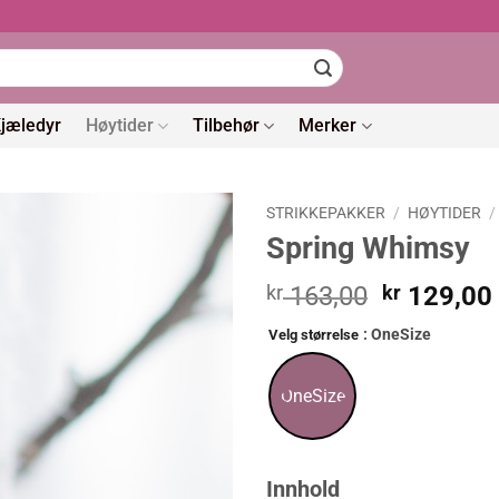
jæledyr
Høytider
Tilbehør
Merker
STRIKKEPAKKER
/
HØYTIDER
/
Spring Whimsy
Opprinnel
kr
163,00
kr
129,00
pris
: OneSize
Velg størrelse
var:
kr 163,00
OneSize
Innhold