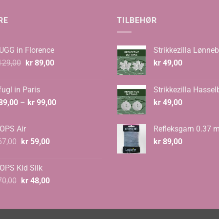
RE
TILBEHØR
UGG in Florence
Strikkezilla Lønneb
Opprinnelig
Nåværende
29,00
kr
89,00
kr
49,00
pris
pris
var:
er:
ugl in Paris
Strikkezilla Hassel
kr 129,00.
kr 89,00.
Prisområde:
89,00
–
kr
99,00
kr
49,00
kr 89,00
til
OPS Air
Refleksgarn 0.37 
kr 99,00
Opprinnelig
Nåværende
7,00
kr
59,00
kr
89,00
pris
pris
var:
er:
OPS Kid Silk
kr 67,00.
kr 59,00.
Opprinnelig
Nåværende
0,00
kr
48,00
pris
pris
var:
er:
kr 70,00.
kr 48,00.