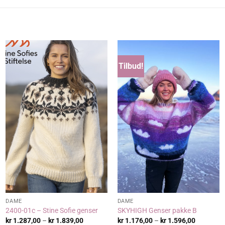
Tilbud!
DAME
DAME
2400-01c – Stine Sofie genser
SKYHIGH Genser pakke B
:
Prisområde:
Prisområ
kr
1.287,00
–
kr
1.839,00
kr
1.176,00
–
kr
1.596,00