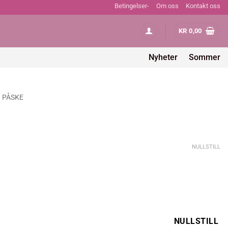
Betingelser-
Om oss
Kontakt oss
KR
0,00
Nyheter
Sommer
PÅSKE
ig
Nåværende
pris
NULLSTILL
er:
.
kr 129,00.
NULLSTILL