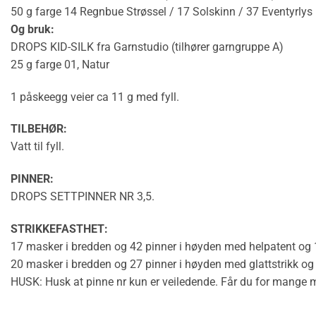
50 g farge 14 Regnbue Strøssel / 17 Solskinn / 37 Eventyrlys
Og bruk:
DROPS KID-SILK fra Garnstudio (tilhører garngruppe A)
25 g farge 01, Natur
1 påskeegg veier ca 11 g med fyll.
TILBEHØR:
Vatt til fyll.
PINNER:
DROPS SETTPINNER NR 3,5.
STRIKKEFASTHET
:
17 masker i bredden og 42 pinner i høyden med
helpatent
og 1
20 masker i bredden og 27 pinner i høyden med
glattstrikk
og 
HUSK: Husk at pinne nr kun er veiledende. Får du for mange mask