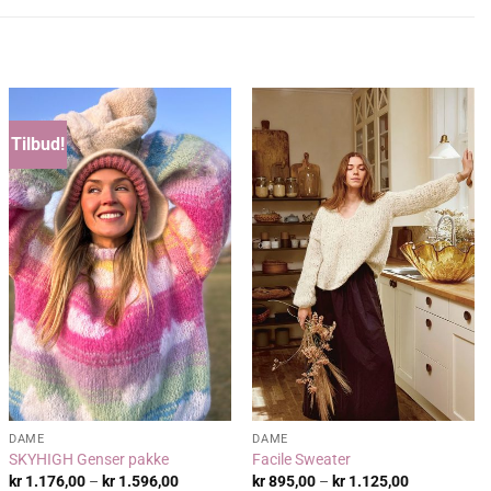
Tilbud!
DAME
DAME
SKYHIGH Genser pakke
Facile Sweater
de:
Prisområde:
Prisområde:
kr
1.176,00
–
kr
1.596,00
kr
895,00
–
kr
1.125,00