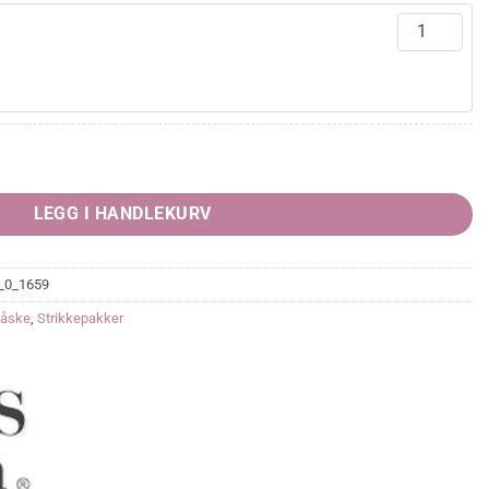
LEGG I HANDLEKURV
_0_1659
åske
,
Strikkepakker