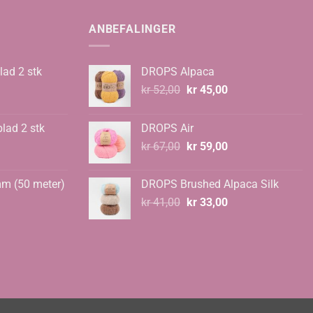
ANBEFALINGER
lad 2 stk
DROPS Alpaca
Opprinnelig
Nåværende
kr
52,00
kr
45,00
pris
pris
var:
er:
blad 2 stk
DROPS Air
kr 52,00.
kr 45,00.
Opprinnelig
Nåværende
kr
67,00
kr
59,00
pris
pris
var:
er:
mm (50 meter)
DROPS Brushed Alpaca Silk
kr 67,00.
kr 59,00.
Opprinnelig
Nåværende
kr
41,00
kr
33,00
pris
pris
var:
er:
kr 41,00.
kr 33,00.