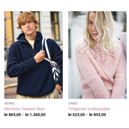
kr 1.149,00
kr 632,00
til
til
kr 1.701,00
kr 1.185,0
HERRE
DAME
Matthew Sweater Man
Tirilgenser strikkepakke
Prisområde:
Prisområde:
kr
865,00
–
kr
1.360,00
kr
625,00
–
kr
855,00
kr 865,00
kr 625,00
til
til
kr 1.360,00
kr 855,00