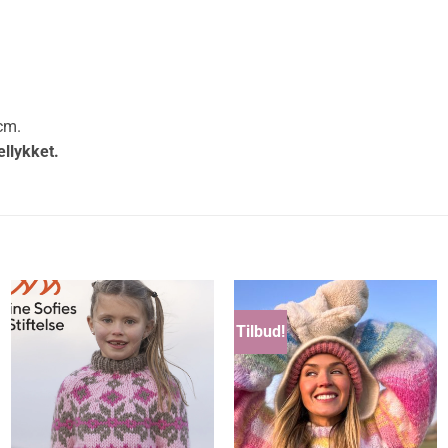
 cm.
ellykket.
Tilbud!