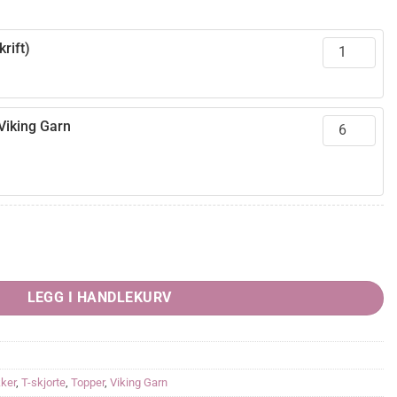
rift)
Viking Garn
rende
4,00.
LEGG I HANDLEKURV
ker
,
T-skjorte
,
Topper
,
Viking Garn