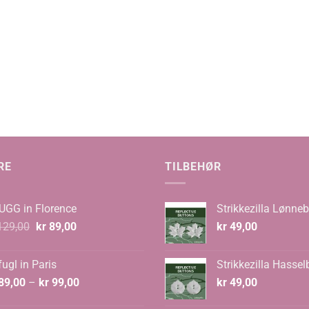
RE
TILBEHØR
UGG in Florence
Strikkezilla Lønneb
Opprinnelig
Nåværende
29,00
kr
89,00
kr
49,00
pris
pris
var:
er:
ugl in Paris
Strikkezilla Hassel
kr 129,00.
kr 89,00.
Prisområde:
89,00
–
kr
99,00
kr
49,00
kr 89,00