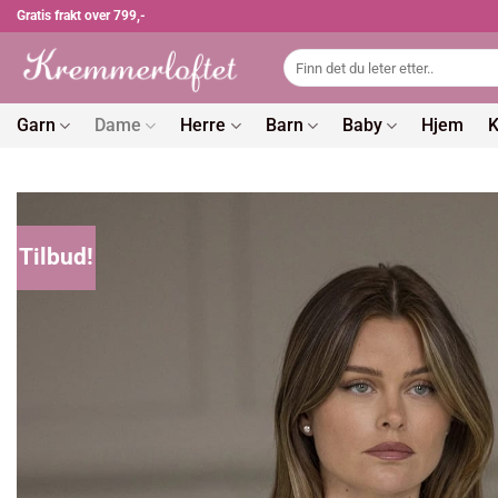
Skip
Gratis frakt over 799,-
to
Søk
content
etter:
Garn
Dame
Herre
Barn
Baby
Hjem
K
Tilbud!