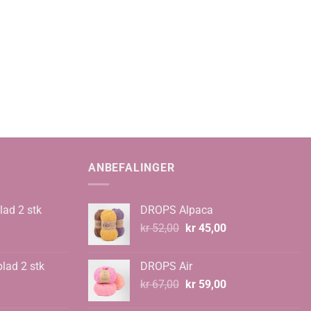
ANBEFALINGER
lad 2 stk
DROPS Alpaca
Opprinnelig
Nåværende
kr
52,00
kr
45,00
pris
pris
var:
er:
blad 2 stk
DROPS Air
kr 52,00.
kr 45,00.
Opprinnelig
Nåværende
kr
67,00
kr
59,00
pris
pris