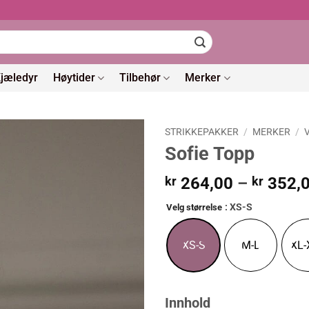
jæledyr
Høytider
Tilbehør
Merker
STRIKKEPAKKER
/
MERKER
/
Sofie Topp
kr
264,00
–
kr
352,
: XS-S
Velg størrelse
XS-S
M-L
XL-
Innhold