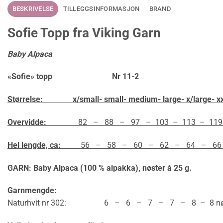
BESKRIVELSE
TILLEGGSINFORMASJON
BRAND
Sofie Topp fra Viking Garn
Baby Alpaca
«Sofie» topp Nr 11-2
Størrelse:
x/small- small- medium- large- x/large- x
Overvidde:
82 – 88 – 97 – 103 – 113 – 119
Hel lengde, ca:
56 – 58 – 60 – 62 – 64 – 66 
GARN: Baby Alpaca (100 % alpakka), nøster à 25 g.
Garnmengde:
Naturhvit nr 302: 6 – 6 – 7 – 7 – 8 – 8 nøs