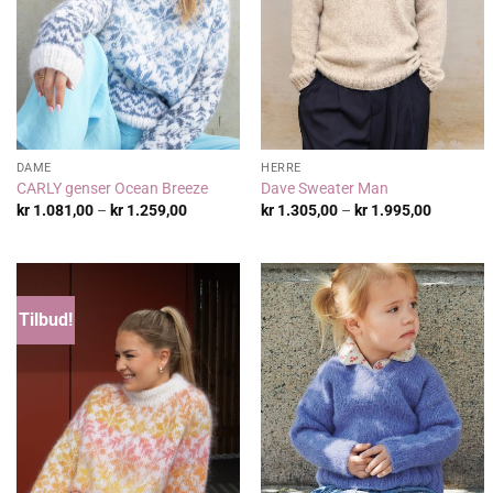
DAME
HERRE
CARLY genser Ocean Breeze
Dave Sweater Man
Prisområde:
Prisområ
kr
1.081,00
–
kr
1.259,00
kr
1.305,00
–
kr
1.995,00
kr 1.081,00
kr 1.305
til
til
kr 1.259,00
kr 1.995
Tilbud!