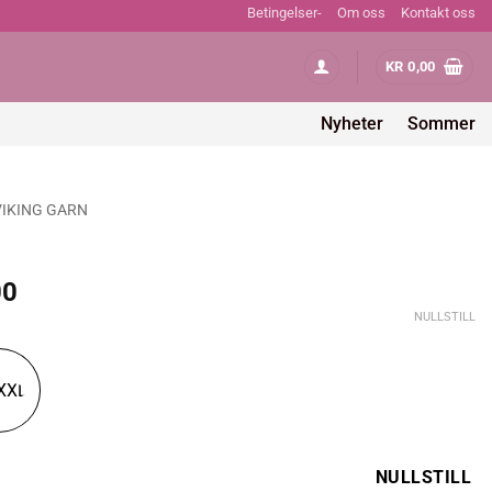
Betingelser-
Om oss
Kontakt oss
KR
0,00
Nyheter
Sommer
VIKING GARN
Prisområde:
00
kr 264,00
NULLSTILL
til
kr 352,00
XXL
NULLSTILL