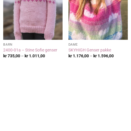
BARN
DAME
2400-01a – Stine Sofie genser
SKYHIGH Genser pakke
de:
Prisområde:
Prisområ
kr
735,00
–
kr
1.011,00
kr
1.176,00
–
kr
1.596,00
,00
kr 735,00
kr 1.176,
til
til
,00
kr 1.011,00
kr 1.596,