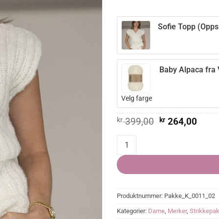
Sofie Topp (Oppsk
Baby Alpaca fra 
Velg farge
Opprinnelig
Nåvæ
kr
399,00
kr
264,00
pris
pris
var:
er:
Sofie Topp quantity
kr 399,00.
kr 26
Produktnummer:
Pakke_K_0011_02
Kategorier:
Dame
,
Merker
,
Strikkepak