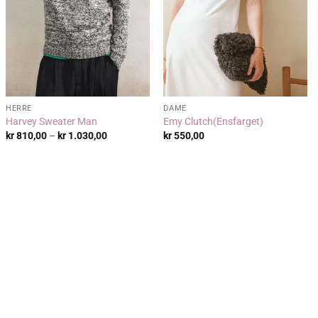
HERRE
DAME
Harvey Sweater Man
Emy Clutch(Ensfarget)
de:
Prisområde:
kr
810,00
–
kr
1.030,00
kr
550,00
00
kr 810,00
til
00
kr 1.030,00