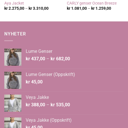
Aya Jacket
CARLY genser Ocean Breeze
Prisområde:
Prisområ
kr
2.275,00
–
kr
3.310,00
kr
1.081,00
–
kr
1.259,00
kr 2.275,00
kr 1.081,
til
til
kr 3.310,00
kr 1.259,
NYHETER
Lume Genser
Prisområde:
kr
437,00
–
kr
682,00
kr 437,00
til
Lume Genser (Oppskrift)
kr 682,00
kr
45,00
Veya Jakke
Prisområde:
kr
388,00
–
kr
535,00
kr 388,00
til
Veya Jakke (Oppskrift)
kr 535,00
kr
45,00