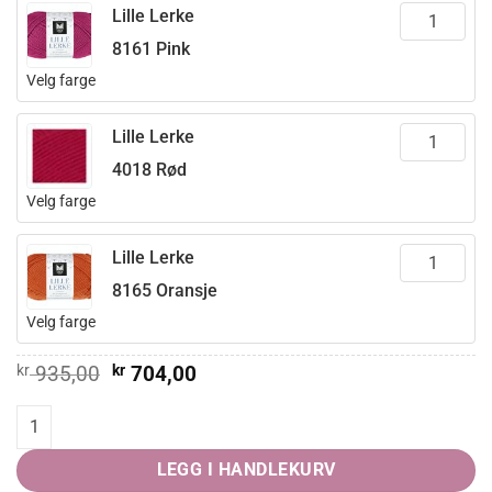
Lille Lerke
8161 Pink
Velg farge
Lille Lerke
4018 Rød
Velg farge
Lille Lerke
8165 Oransje
Velg farge
Opprinnelig
Nåværende
kr
935,00
kr
704,00
pris
pris
var:
er:
PRIDELENDER barn quantity
kr 935,00.
kr 704,00.
LEGG I HANDLEKURV