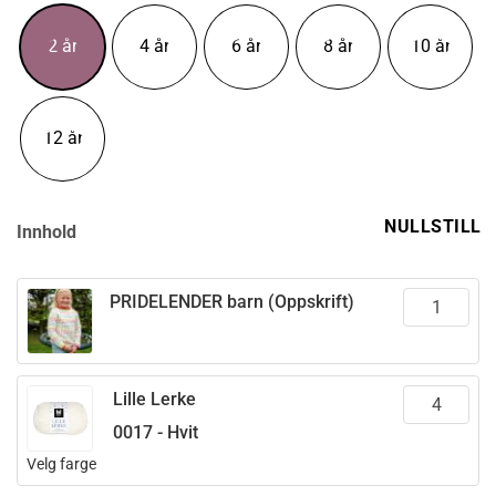
til
kr 1.088,00
2 år
4 år
6 år
8 år
10 år
12 år
NULLSTILL
Innhold
PRIDELENDER barn (Oppskrift)
Lille Lerke
0017 - Hvit
Velg farge