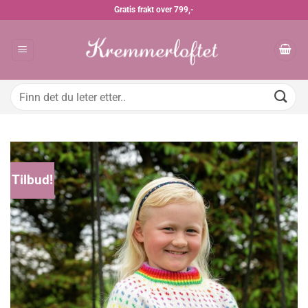
Skip
Gratis frakt over 799,-
to
content
Søk
etter:
Tilbud!