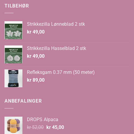
kr 70,00.
kr 48,00.
TILBEHØR
Strikkezilla Lønneblad 2 stk
kr
49,00
Strikkezilla Hasselblad 2 stk
kr
49,00
Refleksgarn 0.37 mm (50 meter)
kr
89,00
ANBEFALINGER
DROPS Alpaca
Opprinnelig
Nåværende
kr
52,00
kr
45,00
pris
pris