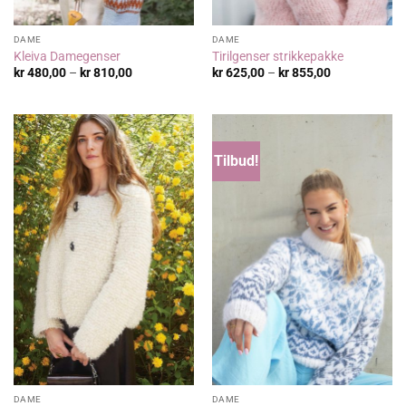
DAME
DAME
Kleiva Damegenser
Tirilgenser strikkepakke
Prisområde:
Prisområde:
kr
480,00
–
kr
810,00
kr
625,00
–
kr
855,00
kr 480,00
kr 625,00
til
til
kr 810,00
kr 855,00
Tilbud!
DAME
DAME