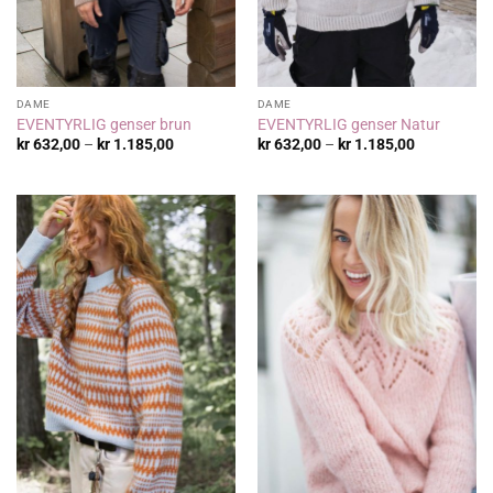
DAME
DAME
EVENTYRLIG genser brun
EVENTYRLIG genser Natur
Prisområde:
Prisområde
kr
632,00
–
kr
1.185,00
kr
632,00
–
kr
1.185,00
kr 632,00
kr 632,00
til
til
kr 1.185,00
kr 1.185,00