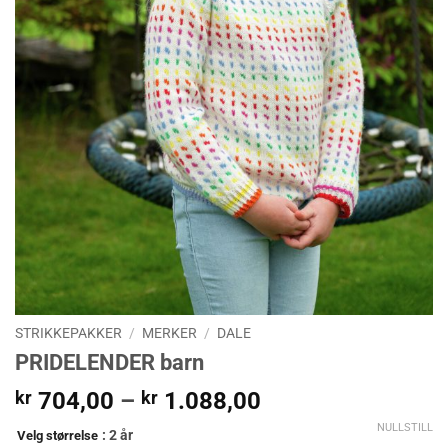
STRIKKEPAKKER
/
MERKER
/
DALE
PRIDELENDER barn
Prisområde:
kr
704,00
–
kr
1.088,00
kr 704,00
NULLSTILL
: 2 år
Velg størrelse