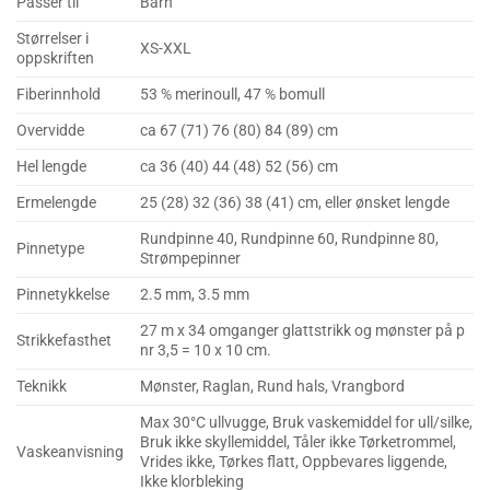
Passer til
Barn
Størrelser i
XS-XXL
oppskriften
Fiberinnhold
53 % merinoull, 47 % bomull
Overvidde
ca 67 (71) 76 (80) 84 (89) cm
Hel lengde
ca 36 (40) 44 (48) 52 (56) cm
Ermelengde
25 (28) 32 (36) 38 (41) cm, eller ønsket lengde
Rundpinne 40, Rundpinne 60, Rundpinne 80,
Pinnetype
Strømpepinner
Pinnetykkelse
2.5 mm, 3.5 mm
27 m x 34 omganger glattstrikk og mønster på p
Strikkefasthet
nr 3,5 = 10 x 10 cm.
Teknikk
Mønster, Raglan, Rund hals, Vrangbord
Max 30°C ullvugge, Bruk vaskemiddel for ull/silke,
Bruk ikke skyllemiddel, Tåler ikke Tørketrommel,
Vaskeanvisning
Vrides ikke, Tørkes flatt, Oppbevares liggende,
Ikke klorbleking