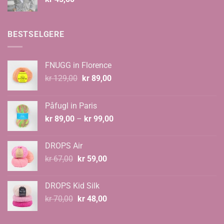
BESTSELGERE
FNUGG in Florence
Opprinnelig
Nåværende
kr
129,00
kr
89,00
pris
pris
var:
er:
Påfugl in Paris
kr 129,00.
kr 89,00.
Prisområde:
kr
89,00
–
kr
99,00
kr 89,00
til
DROPS Air
kr 99,00
Opprinnelig
Nåværende
kr
67,00
kr
59,00
pris
pris
var:
er:
DROPS Kid Silk
kr 67,00.
kr 59,00.
Opprinnelig
Nåværende
kr
70,00
kr
48,00
pris
pris
var:
er: