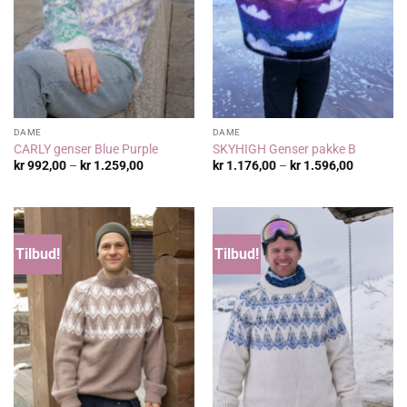
DAME
DAME
CARLY genser Blue Purple
SKYHIGH Genser pakke B
Prisområde:
Prisområ
kr
992,00
–
kr
1.259,00
kr
1.176,00
–
kr
1.596,00
kr 992,00
kr 1.176,
til
til
kr 1.259,00
kr 1.596,
Tilbud!
Tilbud!