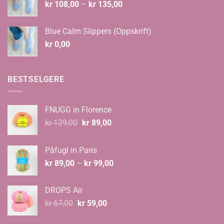
Prisområde:
kr
108,00
–
kr
135,00
kr 108,00
til
Blue Calm Slippers (Oppskrift)
kr 135,00
kr
0,00
BESTSELGERE
FNUGG in Florence
Opprinnelig
Nåværende
kr
129,00
kr
89,00
pris
pris
var:
er:
Påfugl in Paris
kr 129,00.
kr 89,00.
Prisområde:
kr
89,00
–
kr
99,00
kr 89,00
til
DROPS Air
kr 99,00
Opprinnelig
Nåværende
kr
67,00
kr
59,00
pris
pris
var:
er: