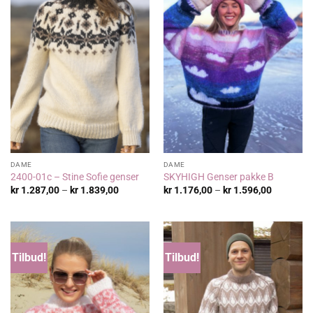
DAME
DAME
2400-01c – Stine Sofie genser
SKYHIGH Genser pakke B
Prisområde:
Prisområ
kr
1.287,00
–
kr
1.839,00
kr
1.176,00
–
kr
1.596,00
kr 1.287,00
kr 1.176,
til
til
kr 1.839,00
kr 1.596,
Tilbud!
Tilbud!