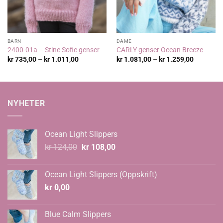
BARN
DAME
2400-01a – Stine Sofie genser
CARLY genser Ocean Breeze
Prisområde:
Prisområ
kr
735,00
–
kr
1.011,00
kr
1.081,00
–
kr
1.259,00
kr 735,00
kr 1.081,
til
til
kr 1.011,00
kr 1.259,
NYHETER
Ocean Light Slippers
Opprinnelig
Nåværende
kr
124,00
kr
108,00
pris
pris
var:
er:
Ocean Light Slippers (Oppskrift)
kr 124,00.
kr 108,00.
kr
0,00
Blue Calm Slippers