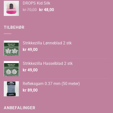
DROPS Kid Silk
kr 67,00.
kr 59,00.
Opprinnelig
Nåværende
kr
70,00
kr
48,00
pris
pris
var:
er:
kr 70,00.
kr 48,00.
TILBEHØR
Strikkezilla Lønneblad 2 stk
kr
49,00
Strikkezilla Hasselblad 2 stk
kr
49,00
Refleksgarn 0.37 mm (50 meter)
kr
89,00
ANBEFALINGER