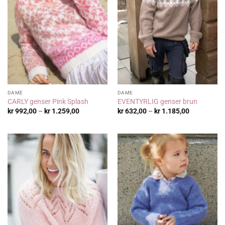
DAME
DAME
CARLY genser Pink Splash
EVENTYRLIG genser brun
Prisområde:
Prisområde
kr
992,00
–
kr
1.259,00
kr
632,00
–
kr
1.185,00
kr 992,00
kr 632,00
til
til
kr 1.259,00
kr 1.185,00