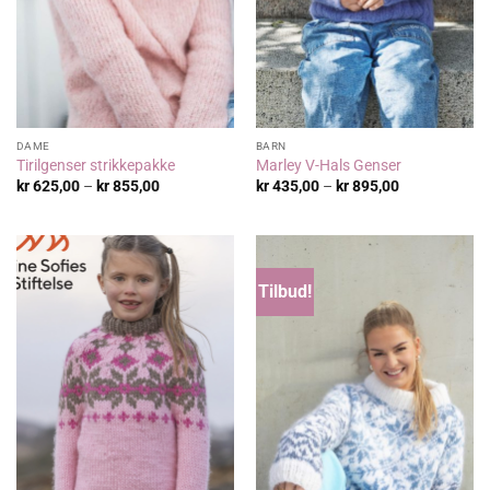
DAME
BARN
Tirilgenser strikkepakke
Marley V-Hals Genser
Prisområde:
Prisområde:
kr
625,00
–
kr
855,00
kr
435,00
–
kr
895,00
kr 625,00
kr 435,00
til
til
kr 855,00
kr 895,00
Tilbud!