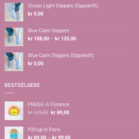
var:
er:
Ocean Light Slippers (Oppskrift)
kr 124,00.
kr 108,00.
kr
0,00
Blue Calm Slippers
Prisområde:
kr
108,00
–
kr
135,00
kr 108,00
til
Blue Calm Slippers (Oppskrift)
kr 135,00
kr
0,00
BESTSELGERE
FNUGG in Florence
Opprinnelig
Nåværende
kr
129,00
kr
89,00
pris
pris
var:
er:
Påfugl in Paris
kr 129,00.
kr 89,00.
Prisområde:
kr
89,00
–
kr
99,00