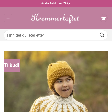
Skip
Gratis frakt over 799,-
to
content
Søk
etter:
Tilbud!