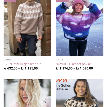
DAME
DAME
EVENTYRLIG genser brun
SKYHIGH Genser pakke B
Prisområde:
Prisområ
kr
632,00
–
kr
1.185,00
kr
1.176,00
–
kr
1.596,00
kr 632,00
kr 1.176,
til
til
kr 1.185,00
kr 1.596,