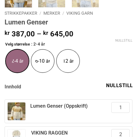
STRIKKEPAKKER
/
MERKER
/
VIKING GARN
Lumen Genser
Prisområde:
kr
387,00
–
kr
645,00
kr 387,00
NULLSTILL
: 2-4 år
Velg størrelse
til
kr 645,00
2-4 år
6-10 år
12 år
NULLSTILL
Innhold
Lumen Genser (Oppskrift)
VIKING RAGGEN