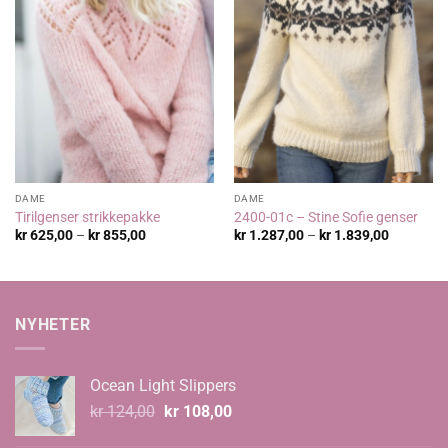
DAME
DAME
Tirilgenser strikkepakke
2400-01c – Stine Sofie genser
Prisområde:
Prisområ
kr
625,00
–
kr
855,00
kr
1.287,00
–
kr
1.839,00
kr 625,00
kr 1.287,
til
til
kr 855,00
kr 1.839,
NYHETER
Ocean Light Slippers
Opprinnelig
Nåværende
kr
124,00
kr
108,00
pris
pris