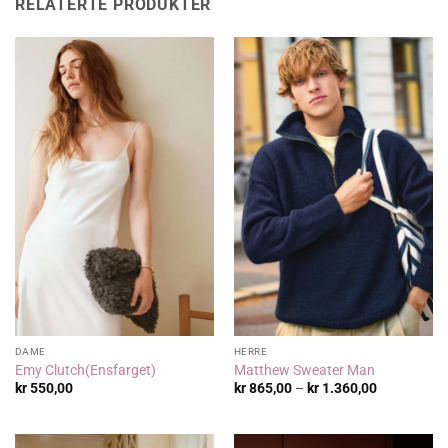
RELATERTE PRODUKTER
DAME
HERRE
Emy Clutch(Ensfarget)
Matthew Sweater Man
Prisområde
kr
550,00
kr
865,00
–
kr
1.360,00
kr 865,00
til
kr 1.360,00