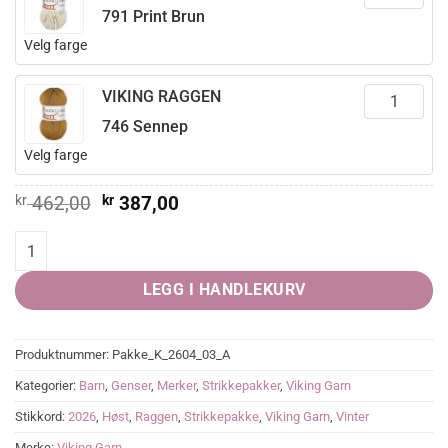
791 Print Brun
Velg farge
VIKING RAGGEN
746 Sennep
Velg farge
Opprinnelig
Nåværende
kr
462,00
kr
387,00
pris
pris
var:
er:
Lumen Genser quantity
kr 462,00.
kr 387,00.
LEGG I HANDLEKURV
Produktnummer:
Pakke_K_2604_03_A
Kategorier:
Barn
,
Genser
,
Merker
,
Strikkepakker
,
Viking Garn
Stikkord:
2026
,
Høst
,
Raggen
,
Strikkepakke
,
Viking Garn
,
Vinter
Merke:
Viking Garn