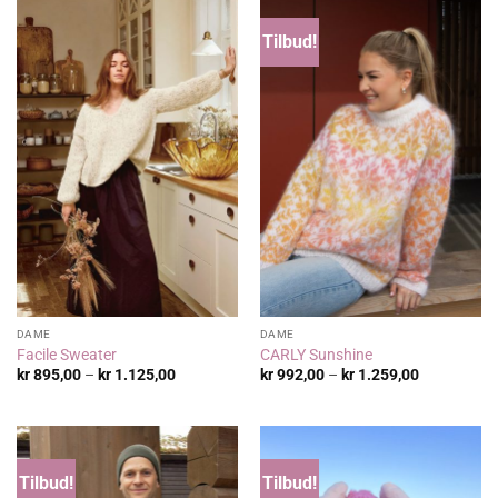
Tilbud!
DAME
DAME
Facile Sweater
CARLY Sunshine
Prisområde:
Prisområde
kr
895,00
–
kr
1.125,00
kr
992,00
–
kr
1.259,00
kr 895,00
kr 992,00
til
til
kr 1.125,00
kr 1.259,00
Tilbud!
Tilbud!