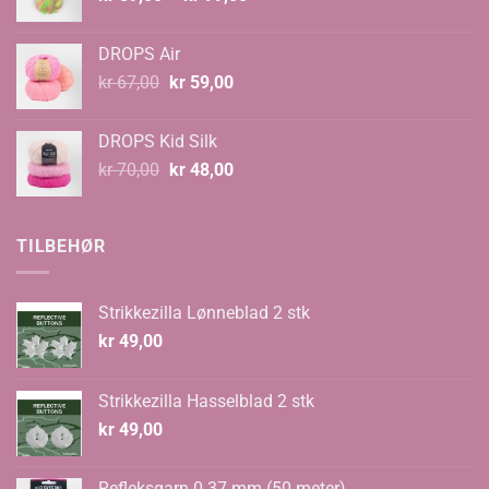
kr 89,00
til
DROPS Air
kr 99,00
Opprinnelig
Nåværende
kr
67,00
kr
59,00
pris
pris
var:
er:
DROPS Kid Silk
kr 67,00.
kr 59,00.
Opprinnelig
Nåværende
kr
70,00
kr
48,00
pris
pris
var:
er:
kr 70,00.
kr 48,00.
TILBEHØR
Strikkezilla Lønneblad 2 stk
kr
49,00
Strikkezilla Hasselblad 2 stk
kr
49,00
Refleksgarn 0.37 mm (50 meter)