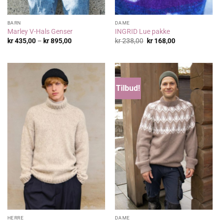
BARN
DAME
Marley V-Hals Genser
INGRID Lue pakke
Prisområde:
Opprinnelig
Nåværende
kr
435,00
–
kr
895,00
kr
238,00
kr
168,00
kr 435,00
pris
pris
til
var:
er:
kr 895,00
kr 238,00.
kr 168,00.
Tilbud!
HERRE
DAME