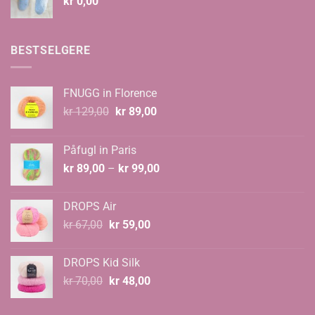
kr
0,00
BESTSELGERE
FNUGG in Florence
Opprinnelig
Nåværende
kr
129,00
kr
89,00
pris
pris
var:
er:
Påfugl in Paris
kr 129,00.
kr 89,00.
Prisområde:
kr
89,00
–
kr
99,00
kr 89,00
til
DROPS Air
kr 99,00
Opprinnelig
Nåværende
kr
67,00
kr
59,00
pris
pris
var:
er:
DROPS Kid Silk
kr 67,00.
kr 59,00.
Opprinnelig
Nåværende
kr
70,00
kr
48,00
pris
pris
var:
er: