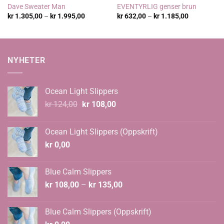
Dave Sweater Man
EVENTYRLIG genser brun
Prisområde:
Prisområde
kr
1.305,00
–
kr
1.995,00
kr
632,00
–
kr
1.185,00
kr 1.305,00
kr 632,00
til
til
kr 1.995,00
kr 1.185,00
NYHETER
Ocean Light Slippers
Opprinnelig
Nåværende
kr
124,00
kr
108,00
pris
pris
var:
er:
Ocean Light Slippers (Oppskrift)
kr 124,00.
kr 108,00.
kr
0,00
Blue Calm Slippers
Prisområde:
kr
108,00
–
kr
135,00
kr 108,00
til
Blue Calm Slippers (Oppskrift)
kr 135,00