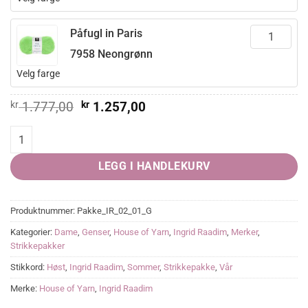
Påfugl in Paris
7958 Neongrønn
Velg farge
Opprinnelig
Nåværende
kr
1.777,00
kr
1.257,00
pris
pris
var:
er:
HANAMI genser quantity
kr 1.777,00.
kr 1.257,00.
LEGG I HANDLEKURV
Produktnummer:
Pakke_IR_02_01_G
Kategorier:
Dame
,
Genser
,
House of Yarn
,
Ingrid Raadim
,
Merker
,
Strikkepakker
Stikkord:
Høst
,
Ingrid Raadim
,
Sommer
,
Strikkepakke
,
Vår
Merke:
House of Yarn
,
Ingrid Raadim