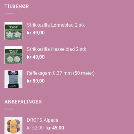
kr 70,00.
kr 48,00.
TILBEHØR
Strikkezilla Lønneblad 2 stk
kr
49,00
Strikkezilla Hasselblad 2 stk
kr
49,00
Refleksgarn 0.37 mm (50 meter)
kr
89,00
ANBEFALINGER
DROPS Alpaca
Opprinnelig
Nåværende
kr
52,00
kr
45,00
pris
pris