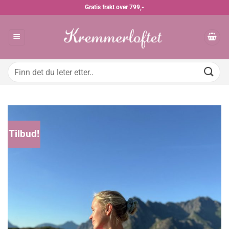
Skip
Gratis frakt over 799,-
to
content
Søk
etter:
Tilbud!