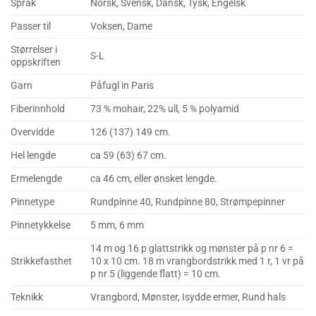
Språk
Norsk, Svensk, Dansk, Tysk, Engelsk
Passer til
Voksen, Dame
Størrelser i
S-L
oppskriften
Garn
Påfugl in Paris
Fiberinnhold
73 % mohair, 22% ull, 5 % polyamid
Overvidde
126 (137) 149 cm.
Hel lengde
ca 59 (63) 67 cm.
Ermelengde
ca 46 cm, eller ønsket lengde.
Pinnetype
Rundpinne 40, Rundpinne 80, Strømpepinner
Pinnetykkelse
5 mm, 6 mm
14 m og 16 p glattstrikk og mønster på p nr 6 =
Strikkefasthet
10 x 10 cm. 18 m vrangbordstrikk med 1 r, 1 vr på
p nr 5 (liggende flatt) = 10 cm.
Teknikk
Vrangbord, Mønster, Isydde ermer, Rund hals