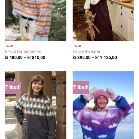
DAME
DAME
Kleiva Damegenser
Facile Sweater
Prisområde:
Prisområde
kr
480,00
–
kr
810,00
kr
895,00
–
kr
1.125,00
kr 480,00
kr 895,00
til
til
kr 810,00
kr 1.125,00
Tilbud!
Tilbud!