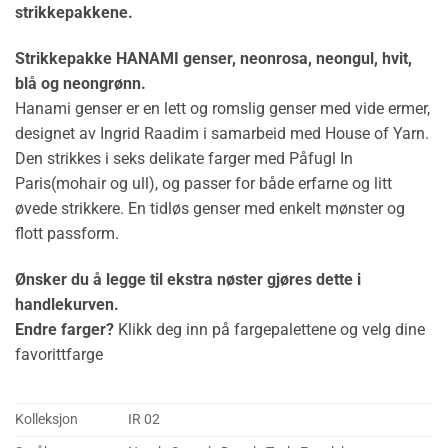
strikkepakkene.
Strikkepakke HANAMI genser, neonrosa, neongul, hvit,
blå og neongrønn.
Hanami genser er en lett og romslig genser med vide ermer,
designet av Ingrid Raadim i samarbeid med House of Yarn.
Den strikkes i seks delikate farger med Påfugl In
Paris(mohair og ull), og passer for både erfarne og litt
øvede strikkere. En tidløs genser med enkelt mønster og
flott passform.
Ønsker du å legge til ekstra nøster gjøres dette i
handlekurven.
Endre farger?
Klikk deg inn på fargepalettene og velg dine
favorittfarge
Kolleksjon
IR 02