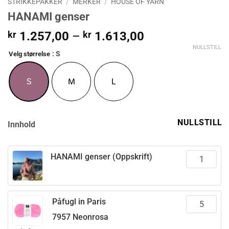
STRIKKEPAKKER
/
MERKER
/
HOUSE OF YARN
HANAMI genser
Prisområde:
kr
1.257,00
–
kr
1.613,00
kr 1.257,00
NULLSTILL
: S
Velg størrelse
til
kr 1.613,00
S
M
L
NULLSTILL
Innhold
HANAMI genser (Oppskrift)
Påfugl in Paris
7957 Neonrosa