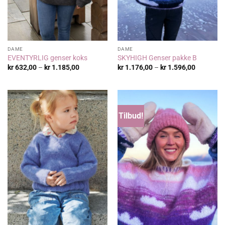
DAME
DAME
EVENTYRLIG genser koks
SKYHIGH Genser pakke B
Prisområde:
Prisområ
kr
632,00
–
kr
1.185,00
kr
1.176,00
–
kr
1.596,00
kr 632,00
kr 1.176,
til
til
kr 1.185,00
kr 1.596,
Tilbud!