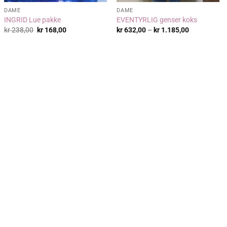
DAME
DAME
INGRID Lue pakke
EVENTYRLIG genser koks
:
Opprinnelig
Nåværende
Prisområde:
kr
238,00
kr
168,00
kr
632,00
–
kr
1.185,00
pris
pris
kr 632,00
var:
er:
til
kr 238,00.
kr 168,00.
kr 1.185,00