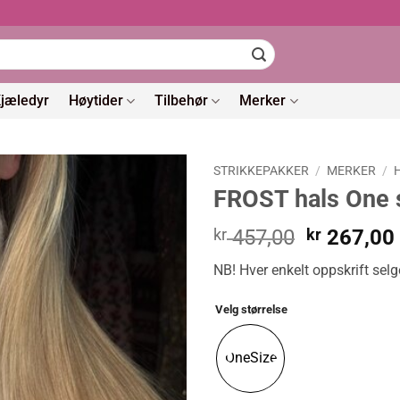
jæledyr
Høytider
Tilbehør
Merker
STRIKKEPAKKER
/
MERKER
/
FROST hals One 
Opprinnel
kr
457,00
kr
267,00
pris
NB! Hver enkelt oppskrift selg
var:
kr 457,00
Velg størrelse
OneSize