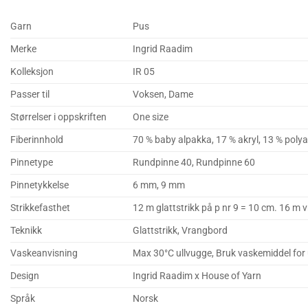
Garn
Pus
Merke
Ingrid Raadim
Kolleksjon
IR 05
Passer til
Voksen, Dame
Størrelser i oppskriften
One size
Fiberinnhold
70 % baby alpakka, 17 % akryl, 13 % poly
Pinnetype
Rundpinne 40, Rundpinne 60
Pinnetykkelse
6 mm, 9 mm
Strikkefasthet
12 m glattstrikk på p nr 9 = 10 cm. 16 m v
Teknikk
Glattstrikk, Vrangbord
Vaskeanvisning
Max 30°C ullvugge, Bruk vaskemiddel for ul
Design
Ingrid Raadim x House of Yarn
Språk
Norsk