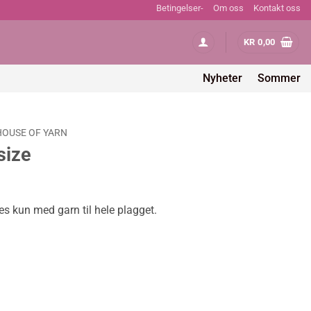
Betingelser-
Om oss
Kontakt oss
KR
0,00
Nyheter
Sommer
HOUSE OF YARN
size
ig
Nåværende
pris
es kun med garn til hele plagget.
er:
.
kr 267,00.