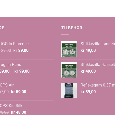
:
0
RE
TILBEHØR
UGG in Florence
Strikkezilla Lønneb
Opprinnelig
Nåværende
29,00
kr
89,00
kr
49,00
pris
pris
var:
er:
ugl in Paris
Strikkezilla Hassel
kr 129,00.
kr 89,00.
Prisområde:
89,00
–
kr
99,00
kr
49,00
kr 89,00
til
OPS Air
Refleksgarn 0.37 
kr 99,00
Opprinnelig
Nåværende
7,00
kr
59,00
kr
89,00
pris
pris
var:
er:
OPS Kid Silk
kr 67,00.
kr 59,00.
Opprinnelig
Nåværende
0,00
kr
48,00