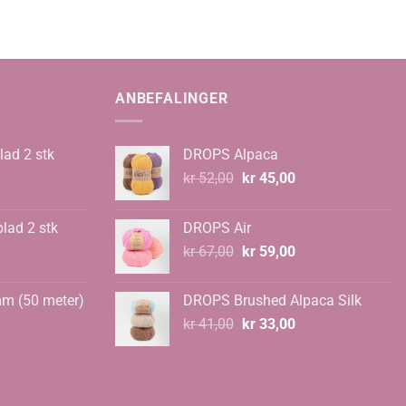
ANBEFALINGER
lad 2 stk
DROPS Alpaca
Opprinnelig
Nåværende
kr
52,00
kr
45,00
pris
pris
var:
er:
blad 2 stk
DROPS Air
kr 52,00.
kr 45,00.
Opprinnelig
Nåværende
kr
67,00
kr
59,00
pris
pris
var:
er:
mm (50 meter)
DROPS Brushed Alpaca Silk
kr 67,00.
kr 59,00.
Opprinnelig
Nåværende
kr
41,00
kr
33,00
pris
pris
var:
er:
kr 41,00.
kr 33,00.