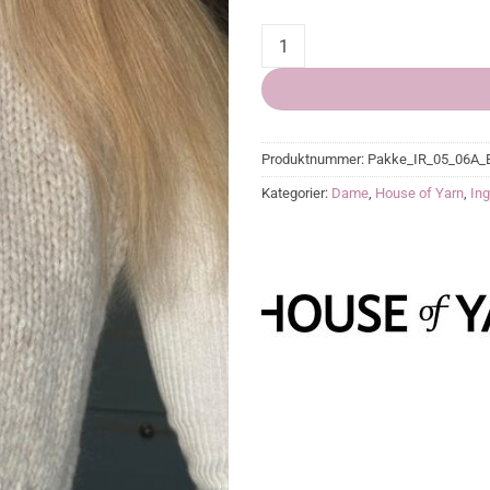
FROST hals One size quantity
Produktnummer:
Pakke_IR_05_06A_
Kategorier:
Dame
,
House of Yarn
,
Ing