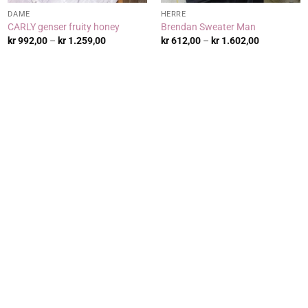
DAME
HERRE
CARLY genser fruity honey
Brendan Sweater Man
:
Prisområde:
Prisområde
kr
992,00
–
kr
1.259,00
kr
612,00
–
kr
1.602,00
kr 992,00
kr 612,00
til
til
0
kr 1.259,00
kr 1.602,00