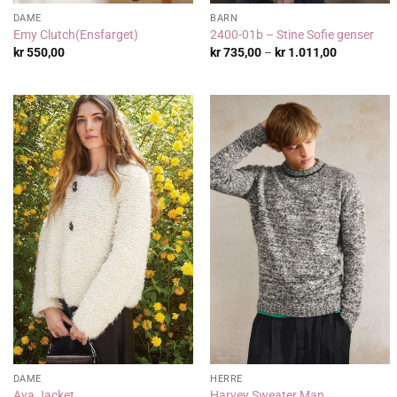
DAME
BARN
Emy Clutch(Ensfarget)
2400-01b – Stine Sofie genser
Prisområde
kr
550,00
kr
735,00
–
kr
1.011,00
kr 735,00
til
kr 1.011,0
DAME
HERRE
Aya Jacket
Harvey Sweater Man