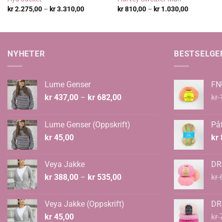
Prisområde:
Prisområde
kr
2.275,00
–
kr
3.310,00
kr
810,00
–
kr
1.030,00
kr 2.275,00
kr 810,00
til
til
kr 3.310,00
kr 1.030,0
NYHETER
BESTSELGE
Lume Genser
FN
Prisområde:
kr
437,00
–
kr
682,00
kr
1
kr 437,00
til
Lume Genser (Oppskrift)
Påf
kr 682,00
kr
45,00
kr
Veya Jakke
DR
Prisområde:
kr
388,00
–
kr
535,00
kr
6
kr 388,00
til
Veya Jakke (Oppskrift)
DR
kr 535,00
kr
45,00
kr
7