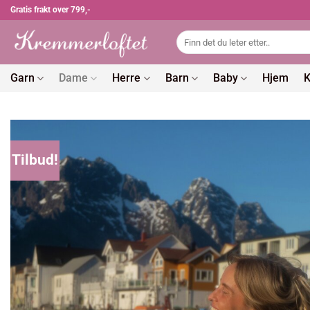
Skip
Gratis frakt over 799,-
to
Søk
content
etter:
Garn
Dame
Herre
Barn
Baby
Hjem
K
Tilbud!