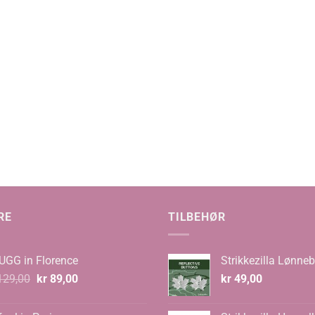
:
0
RE
TILBEHØR
UGG in Florence
Strikkezilla Lønneb
Opprinnelig
Nåværende
29,00
kr
89,00
kr
49,00
pris
pris
var:
er: