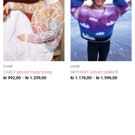
DAME
DAME
CARLY genser fruity honey
SKYHIGH Genser pakke B
:
Prisområde:
Prisområ
kr
992,00
–
kr
1.259,00
kr
1.176,00
–
kr
1.596,00
kr 992,00
kr 1.176,
til
til
0
kr 1.259,00
kr 1.596,