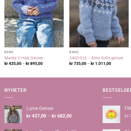
BARN
BARN
Marley V-Hals Genser
2400-01b – Stine Sofie genser
Prisområde:
Prisområde
kr
435,00
–
kr
895,00
kr
735,00
–
kr
1.011,00
kr 435,00
kr 735,00
til
til
kr 895,00
kr 1.011,0
NYHETER
BESTSELGE
Lume Genser
FN
Prisområde:
kr
437,00
–
kr
682,00
kr
1
kr 437,00
til