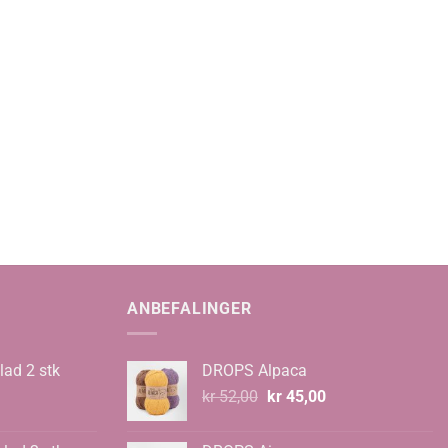
ANBEFALINGER
lad 2 stk
DROPS Alpaca
Opprinnelig
Nåværende
kr
52,00
kr
45,00
pris
pris
var:
er: