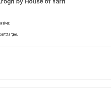
Krogh by House of Yarn
lasker.
rittfarger.