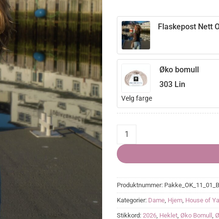
Flaskepost Nett O
Øko bomull
303 Lin
Velg farge
Flaskepost Nett One Size quanti
Produktnummer:
Pakke_OK_11_01_
Kategorier:
Dame
,
Hjem
,
House of Ya
Stikkord:
2026
,
Heklet
,
Øko Bomull
,
Ø