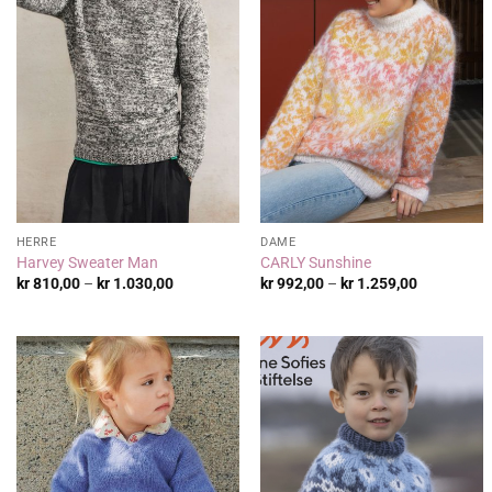
HERRE
DAME
Harvey Sweater Man
CARLY Sunshine
Prisområde:
Prisområde
kr
810,00
–
kr
1.030,00
kr
992,00
–
kr
1.259,00
kr 810,00
kr 992,00
til
til
kr 1.030,00
kr 1.259,0