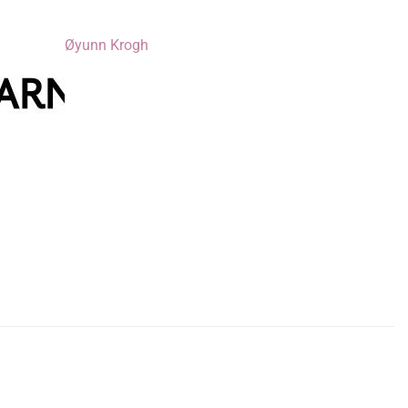
Øyunn Krogh