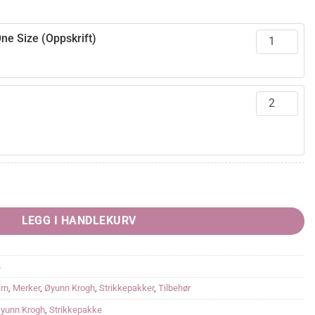
ne Size (Oppskrift)
ty
LEGG I HANDLEKURV
B
rn
,
Merker
,
Øyunn Krogh
,
Strikkepakker
,
Tilbehør
yunn Krogh
,
Strikkepakke