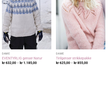
DAME
DAME
EVENTYRLIG genser Natur
Tirilgenser strikkepakke
de:
Prisområde:
Prisområde:
kr
632,00
–
kr
1.185,00
kr
625,00
–
kr
855,00
00
kr 632,00
kr 625,00
til
til
00
kr 1.185,00
kr 855,00