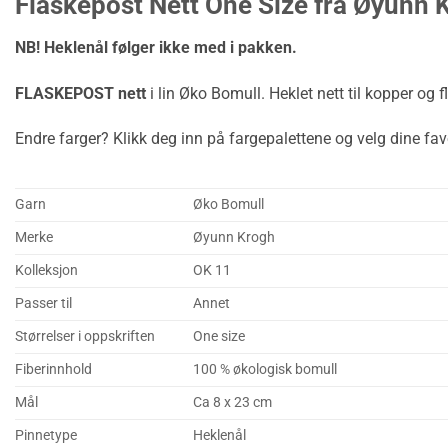
Flaskepost Nett One Size fra Øyunn 
NB! Heklenål følger ikke med i pakken.
FLASKEPOST nett
i lin Øko Bomull. Heklet nett til kopper og f
Endre farger? Klikk deg inn på fargepalettene og velg dine favo
Garn
Øko Bomull
Merke
Øyunn Krogh
Kolleksjon
OK 11
Passer til
Annet
Størrelser i oppskriften
One size
Fiberinnhold
100 % økologisk bomull
Mål
Ca 8 x 23 cm
Pinnetype
Heklenål