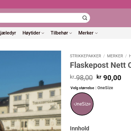
jæledyr
Høytider
Tilbehør
Merker
STRIKKEPAKKER
/
MERKER
/
Flaskepost Nett 
Opprinneli
Nå
kr
98,00
kr
90,00
pris
pri
: OneSize
Velg størrelse
var:
er:
kr 98,00.
kr 
OneSize
Innhold