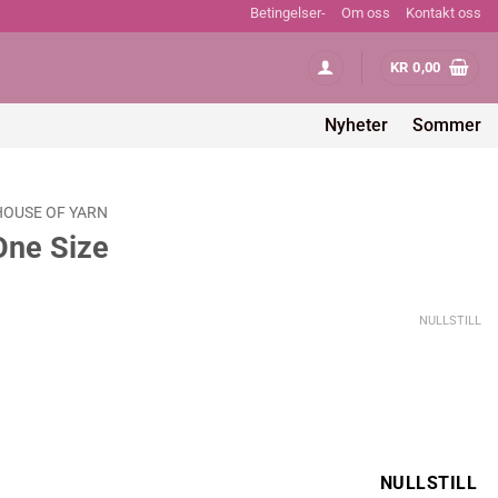
Betingelser-
Om oss
Kontakt oss
KR
0,00
Nyheter
Sommer
HOUSE OF YARN
One Size
g
værende
s
NULLSTILL
90,00.
NULLSTILL