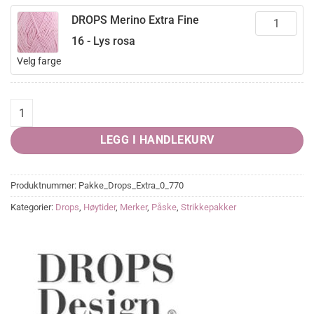
DROPS Merino Extra Fine
16 - Lys rosa
Velg farge
Emily Rabbit quantity
LEGG I HANDLEKURV
Produktnummer:
Pakke_Drops_Extra_0_770
Kategorier:
Drops
,
Høytider
,
Merker
,
Påske
,
Strikkepakker