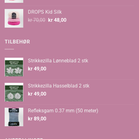
pris
pris
var:
er:
DROPS Kid Silk
kr 67,00.
kr 59,00.
Opprinnelig
Nåværende
kr
70,00
kr
48,00
pris
pris
var:
er:
kr 70,00.
kr 48,00.
TILBEHØR
Strikkezilla Lønneblad 2 stk
kr
49,00
Strikkezilla Hasselblad 2 stk
kr
49,00
Refleksgarn 0.37 mm (50 meter)
kr
89,00