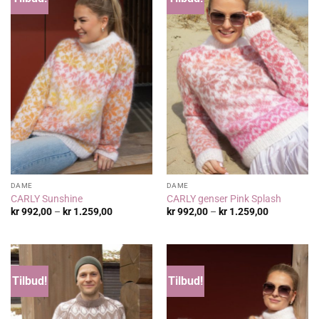
DAME
DAME
CARLY Sunshine
CARLY genser Pink Splash
Prisområde:
Prisområde
kr
992,00
–
kr
1.259,00
kr
992,00
–
kr
1.259,00
kr 992,00
kr 992,00
til
til
kr 1.259,00
kr 1.259,00
Tilbud!
Tilbud!