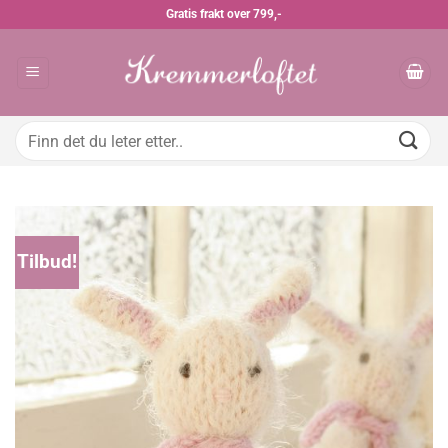
Skip
Gratis frakt over 799,-
to
content
Søk
etter:
Tilbud!