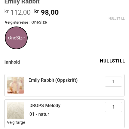
Emily Rabbit
Opprinnelig
Nåværende
kr
112,00
kr
98,00
pris
pris
NULLSTILL
: OneSize
Velg størrelse
var:
er:
kr 112,00.
kr 98,00.
OneSize
NULLSTILL
Innhold
Emily Rabbit (Oppskrift)
DROPS Melody
01 - natur
Velg farge