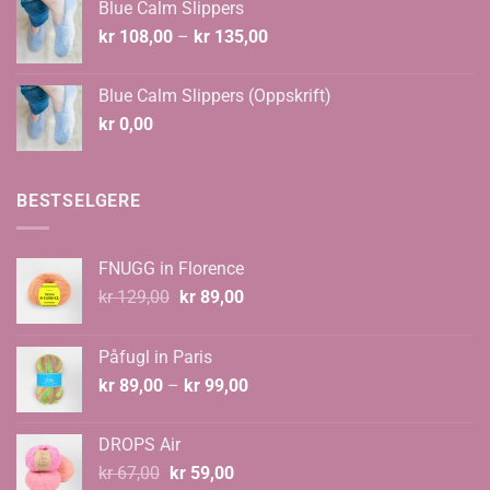
Blue Calm Slippers
Prisområde:
kr
108,00
–
kr
135,00
kr 108,00
til
Blue Calm Slippers (Oppskrift)
kr 135,00
kr
0,00
BESTSELGERE
FNUGG in Florence
Opprinnelig
Nåværende
kr
129,00
kr
89,00
pris
pris
var:
er:
Påfugl in Paris
kr 129,00.
kr 89,00.
Prisområde:
kr
89,00
–
kr
99,00
kr 89,00
til
DROPS Air
kr 99,00
Opprinnelig
Nåværende
kr
67,00
kr
59,00