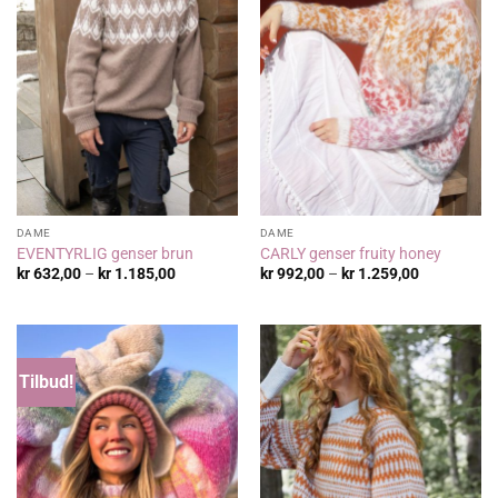
DAME
DAME
EVENTYRLIG genser brun
CARLY genser fruity honey
Prisområde:
Prisområde
kr
632,00
–
kr
1.185,00
kr
992,00
–
kr
1.259,00
kr 632,00
kr 992,00
til
til
kr 1.185,00
kr 1.259,00
Tilbud!