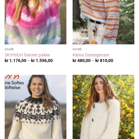
DAME
DAME
SKYHIGH Genser pakke
Kleiva Damegenser
Prisområde:
Prisområde:
kr
1.176,00
–
kr
1.596,00
kr
480,00
–
kr
810,00
kr 1.176,00
kr 480,00
til
til
kr 1.596,00
kr 810,00